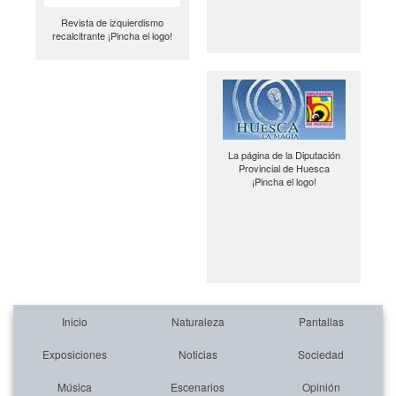
Revista de izquierdismo
recalcitrante ¡Pincha el logo!
La página de la Diputación
Provincial de Huesca
¡Pincha el logo!
Inicio
Naturaleza
Pantallas
Exposiciones
Noticias
Sociedad
Música
Escenarios
Opinión