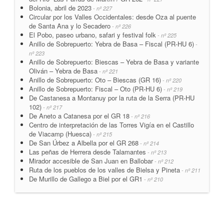
Bolonia, abril de 2023
- nº 227
Circular por los Valles Occidentales: desde Oza al puente
de Santa Ana y lo Secadero
- nº 226
El Pobo, paseo urbano, safari y festival folk
- nº 225
Anillo de Sobrepuerto: Yebra de Basa – Fiscal (PR-HU 6)
-
nº 223
Anillo de Sobrepuerto: Biescas – Yebra de Basa y variante
Oliván – Yebra de Basa
- nº 221
Anillo de Sobrepuerto: Oto – Biescas (GR 16)
- nº 220
Anillo de Sobrepuerto: Fiscal – Oto (PR-HU 6)
- nº 219
De Castanesa a Montanuy por la ruta de la Serra (PR-HU
102)
- nº 217
De Aneto a Catanesa por el GR 18
- nº 216
Centro de interpretación de las Torres Vigía en el Castillo
de Viacamp (Huesca)
- nº 215
De San Úrbez a Albella por el GR 268
- nº 214
Las peñas de Herrera desde Talamantes
- nº 213
Mirador accesible de San Juan en Ballobar
- nº 212
Ruta de los pueblos de los valles de Bielsa y Pineta
- nº 211
De Murillo de Gallego a Biel por el GR1
- nº 210