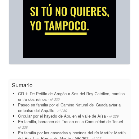
Sumario
GR 1: De Petilla de Aragón a Sos del Rey Católico, camino
entre dos reinos
- nº 232
Paseo en familia por el Camino Natural del Guadalaviar al
embalse del Arquillo
- nº 230
Circular por el hayedo de Abi, en el valle de Aísa
- nº 229
En familia, barranco del Tranco en la Comunidad de Teruel
-
nº 228
En familia por las cascadas y hocinos del río Martín: Martín
del Río -Las Parras de Martín / GR 262
- nº 227