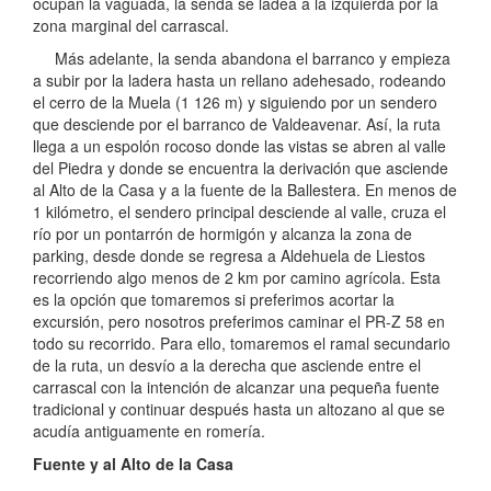
ocupan la vaguada, la senda se ladea a la izquierda por la
zona marginal del carrascal.
Más adelante, la senda abandona el barranco y empieza
a subir por la ladera hasta un rellano adehesado, rodeando
el cerro de la Muela (1 126 m) y siguiendo por un sendero
que desciende por el barranco de Valdeavenar. Así, la ruta
llega a un espolón rocoso donde las vistas se abren al valle
del Piedra y donde se encuentra la derivación que asciende
al Alto de la Casa y a la fuente de la Ballestera. En menos de
1 kilómetro, el sendero principal desciende al valle, cruza el
río por un pontarrón de hormigón y alcanza la zona de
parking, desde donde se regresa a Aldehuela de Liestos
recorriendo algo menos de 2 km por camino agrícola. Esta
es la opción que tomaremos si preferimos acortar la
excursión, pero nosotros preferimos caminar el PR-Z 58 en
todo su recorrido. Para ello, tomaremos el ramal secundario
de la ruta, un desvío a la derecha que asciende entre el
carrascal con la intención de alcanzar una pequeña fuente
tradicional y continuar después hasta un altozano al que se
acudía antiguamente en romería.
Fuente y al Alto de la Casa