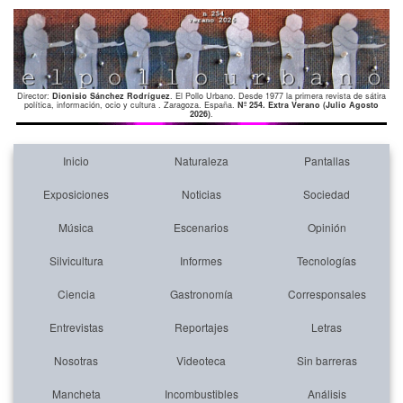
Director:
Dionisio Sánchez Rodríguez
. El Pollo Urbano. Desde 1977 la primera revista de sátira
política, información, ocio y cultura . Zaragoza. España.
Nº 254. Extra Verano (Julio Agosto
2026)
.
Inicio
Naturaleza
Pantallas
Exposiciones
Noticias
Sociedad
Música
Escenarios
Opinión
Silvicultura
Informes
Tecnologías
Ciencia
Gastronomía
Corresponsales
Entrevistas
Reportajes
Letras
Nosotras
Videoteca
Sin barreras
Mancheta
Incombustibles
Análisis