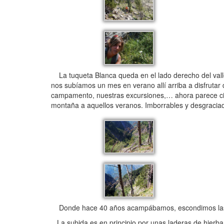
La tuqueta Blanca queda en el lado derecho del valle
nos subíamos un mes en verano allí arriba a disfrutar
campamento, nuestras excursiones,… ahora parece cien
montaña a aquellos veranos. Imborrables y desgraciad
Donde hace 40 años acampábamos, escondimos las bici
La subida es en principio por unas laderas de hierb