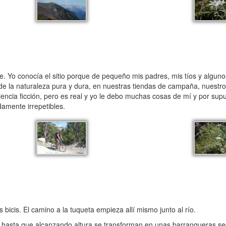
. Yo conocía el sitio porque de pequeño mis padres, mis tíos y alguno
 de la naturaleza pura y dura, en nuestras tiendas de campaña, nuestr
cia ficción, pero es real y yo le debo muchas cosas de mí y por supue
amente irrepetibles.
s. El camino a la tuqueta empieza allí mismo junto al río.
a hasta que alcanzando altura se transforman en unas barranqueras s