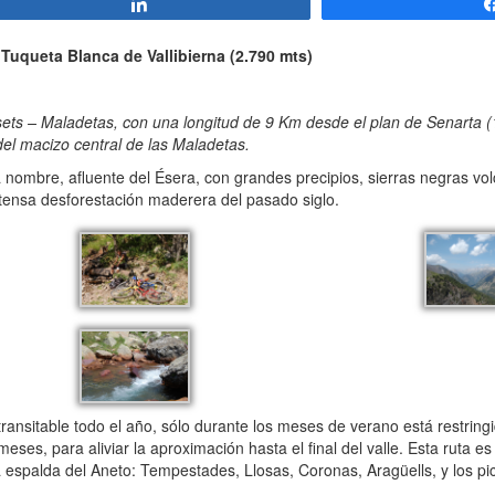
Compartir
a Tuqueta Blanca de Vallibierna (2.790 mts)
sets – Maladetas, con una longitud de 9 Km desde el plan de Senarta (
del macizo central de las Maladetas.
 nombre, afluente del Ésera, con grandes precipios, sierras negras vo
tensa desforestación maderera del pasado siglo.
transitable todo el año, sólo durante los meses de verano está restring
ses, para aliviar la aproximación hasta el final del valle. Esta ruta es
a espalda del Aneto: Tempestades, Llosas, Coronas, Aragüells, y los pic