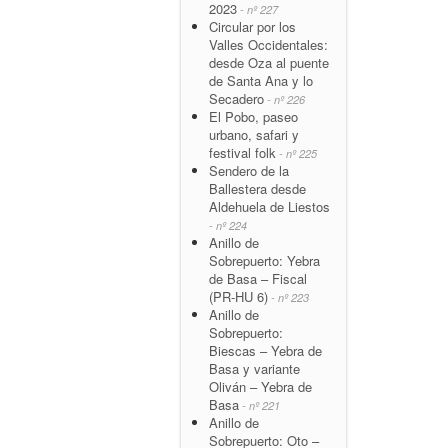
2023
- nº 227
Circular por los
Valles Occidentales:
desde Oza al puente
de Santa Ana y lo
Secadero
- nº 226
El Pobo, paseo
urbano, safari y
festival folk
- nº 225
Sendero de la
Ballestera desde
Aldehuela de Liestos
- nº 224
Anillo de
Sobrepuerto: Yebra
de Basa – Fiscal
(PR-HU 6)
- nº 223
Anillo de
Sobrepuerto:
Biescas – Yebra de
Basa y variante
Oliván – Yebra de
Basa
- nº 221
Anillo de
Sobrepuerto: Oto –