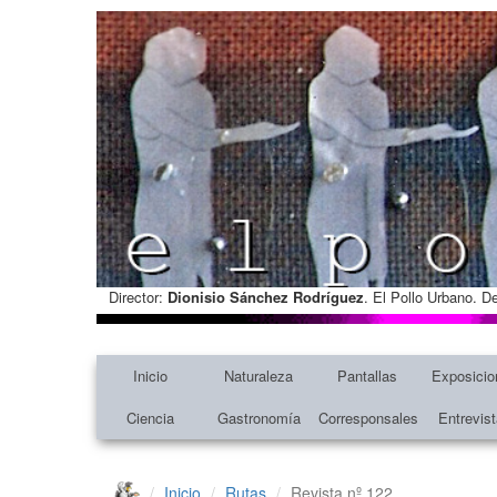
Director:
Dionisio Sánchez Rodríguez
. El Pollo Urbano. D
Inicio
Naturaleza
Pantallas
Exposicio
Ciencia
Gastronomía
Corresponsales
Entrevis
Inicio
Rutas
Revista nº 122