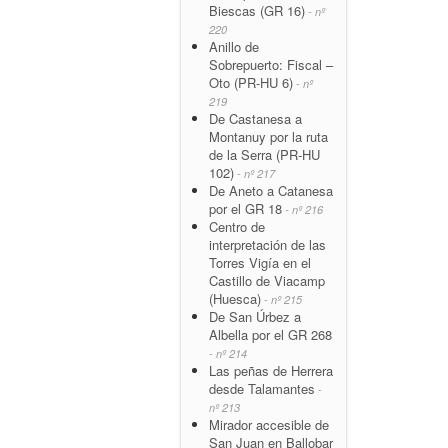
Biescas (GR 16)
- nº
220
Anillo de
Sobrepuerto: Fiscal –
Oto (PR-HU 6)
- nº
219
De Castanesa a
Montanuy por la ruta
de la Serra (PR-HU
102)
- nº 217
De Aneto a Catanesa
por el GR 18
- nº 216
Centro de
interpretación de las
Torres Vigía en el
Castillo de Viacamp
(Huesca)
- nº 215
De San Úrbez a
Albella por el GR 268
- nº 214
Las peñas de Herrera
desde Talamantes
-
nº 213
Mirador accesible de
San Juan en Ballobar