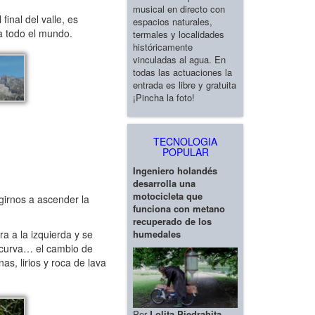
musical en directo con
inal del valle, es
espacios naturales,
a todo el mundo.
termales y localidades
históricamente
vinculadas al agua. En
todas las actuaciones la
entrada es libre y gratuita
¡Pincha la foto!
TECNOLOGIA
POPULAR
Ingeniero holandés
desarrolla una
motocicleta que
girnos a ascender la
funciona con metano
recuperado de los
a a la izquierda y se
humedales
a curva… el cambio de
s, lirios y roca de lava
Por
Lolita Piedrahita