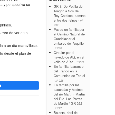
ra y perspectiva se
GR 1: De Petilla de
Aragón a Sos del
Rey Católico, camino
entre dos reinos
- nº
pirineo.
232
Paseo en familia por
 rara de ver en su
el Camino Natural del
Guadalaviar al
embalse del Arquillo
-
a a un día maravilloso.
nº 230
Circular por el
ado desde el plan de
hayedo de Abi, en el
valle de Aísa
- nº 229
En familia, barranco
del Tranco en la
Comunidad de Teruel
- nº 228
En familia por las
Compartir
cascadas y hocinos
del río Martín: Martín
del Río -Las Parras
de Martín / GR 262
-
nº 227
Bolonia, abril de