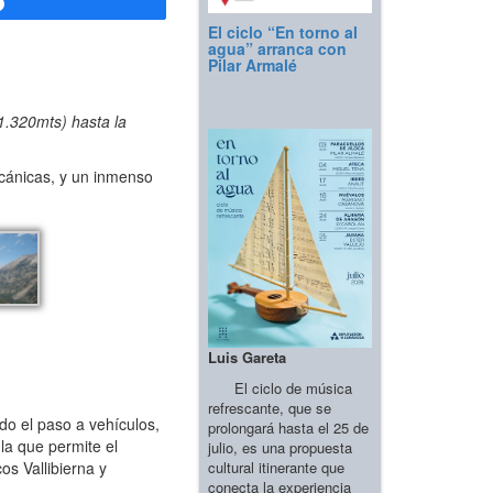
Compartir
El ciclo “En torno al
agua” arranca con
Pilar Armalé
1.320mts) hasta la
lcánicas, y un inmenso
Luis Gareta
El ciclo de música
refrescante, que se
ido el paso a vehículos,
prolongará hasta el 25 de
 la que permite el
julio, es una propuesta
cultural itinerante que
os Vallibierna y
conecta la experiencia