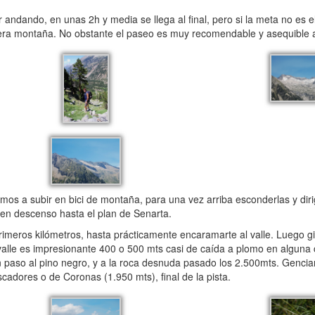
andando, en unas 2h y media se llega al final, pero si la meta no es el f
era montaña. No obstante el paseo es muy recomendable y asequible 
os a subir en bici de montaña, para una vez arriba esconderlas y diri
a en descenso hasta el plan de Senarta.
imeros kilómetros, hasta prácticamente encaramarte al valle. Luego gir
el valle es impresionante 400 o 500 mts casi de caída a plomo en algun
n paso al pino negro, y a la roca desnuda pasado los 2.500mts. Genciana
cadores o de Coronas (1.950 mts), final de la pista.