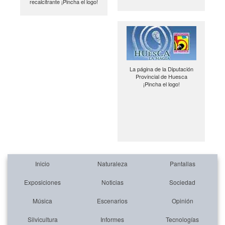
recalcitrante ¡Pincha el logo!
La página de la Diputación
Provincial de Huesca
¡Pincha el logo!
Inicio
Naturaleza
Pantallas
Exposiciones
Noticias
Sociedad
Música
Escenarios
Opinión
Silvicultura
Informes
Tecnologías