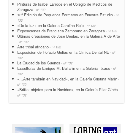
Pinturas de Isabel Larrodé en el Colegio de Médicos de
Zaragoza
- nº 132
13ª Edición de Pequeños Formatos en Finestra Estudio
- nº
132
«De la luz» en la Galería Carolina Rojo
- nº 132
Exposiciones de Francisca Zamorano en Zaragoza
- nº 132
Últimas creaciones de José Beulas, en la Galería A de Arte
- nº 132
Arte tribal africano
- nº 132
Exposición de Horacio Gulias en la Clínica Dental NE
- nº
132
La Ciudad de los Sueños
- nº 132
Esculturas de Enrique M. Ballarín en la Galería Itxaso
- nº
132
«…Arte también en Navidad», en la Galería Cristina Marín
-
nº 132
«Britto: objetos para la Navidad», en la Galería Pilar Ginés
-
nº 132