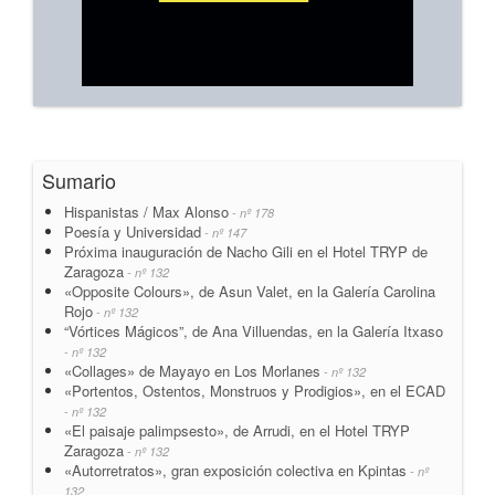
Sumario
Hispanistas / Max Alonso
- nº 178
Poesía y Universidad
- nº 147
Próxima inauguración de Nacho Gili en el Hotel TRYP de
Zaragoza
- nº 132
«Opposite Colours», de Asun Valet, en la Galería Carolina
Rojo
- nº 132
“Vórtices Mágicos”, de Ana Villuendas, en la Galería Itxaso
- nº 132
«Collages» de Mayayo en Los Morlanes
- nº 132
«Portentos, Ostentos, Monstruos y Prodigios», en el ECAD
- nº 132
«El paisaje palimpsesto», de Arrudi, en el Hotel TRYP
Zaragoza
- nº 132
«Autorretratos», gran exposición colectiva en Kpintas
- nº
132