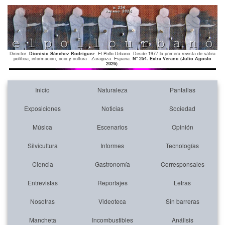
Director:
Dionisio Sánchez Rodríguez
. El Pollo Urbano. Desde 1977 la primera revista de sátira
política, información, ocio y cultura . Zaragoza. España.
Nº 254. Extra Verano (Julio Agosto
2026)
.
Inicio
Naturaleza
Pantallas
Exposiciones
Noticias
Sociedad
Música
Escenarios
Opinión
Silvicultura
Informes
Tecnologías
Ciencia
Gastronomía
Corresponsales
Entrevistas
Reportajes
Letras
Nosotras
Videoteca
Sin barreras
Mancheta
Incombustibles
Análisis