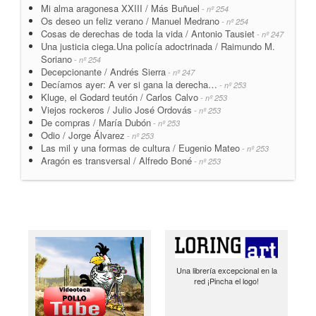
Mi alma aragonesa XXIII / Más Buñuel
- nº 254
Os deseo un feliz verano / Manuel Medrano
- nº 254
Cosas de derechas de toda la vida / Antonio Tausiet
- nº 247
Una justicia ciega.Una policía adoctrinada / Raimundo M.
Soriano
- nº 254
Decepcionante / Andrés Sierra
- nº 247
Decíamos ayer: A ver si gana la derecha…
- nº 253
Kluge, el Godard teutón / Carlos Calvo
- nº 253
Viejos rockeros / Julio José Ordovás
- nº 253
De compras / María Dubón
- nº 253
Odio / Jorge Álvarez
- nº 253
Las mil y una formas de cultura / Eugenio Mateo
- nº 253
Aragón es transversal / Alfredo Boné
- nº 253
Una librería excepcional en la
red ¡Pincha el logo!