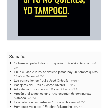
Sumario
Gobiernos: periodistas y moqueros / Dionisio Sánchez
- nº
254
En la ciudad que no se detiene jamás hay un hombre quieto
/ Carlos Calvo
- nº 254
Los barrios lentos / Julio José Ordovás
- nº 254
Pasajeros del Titanic / Jorge Álvarez
- nº 254
Adónde vamos sin ética / María Dubón
- nº 254
Aragón y el aragonesismo: una cuestión de continuidad
histórica
- nº 254
La erosión de las certezas / Eugenio Mateo
- nº 254
Hermosos vencidos / Esteban Villarrocha
- nº 254