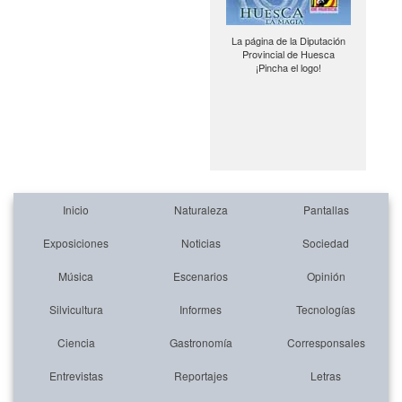
La página de la Diputación
Provincial de Huesca
¡Pincha el logo!
Inicio
Naturaleza
Pantallas
Exposiciones
Noticias
Sociedad
Música
Escenarios
Opinión
Silvicultura
Informes
Tecnologías
Ciencia
Gastronomía
Corresponsales
Entrevistas
Reportajes
Letras