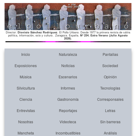
Director:
Dionisio Sánchez Rodríguez
. El Pollo Urbano. Desde 1977 la primera revista de sátira
política, información, ocio y cultura . Zaragoza. España.
Nº 254. Extra Verano (Julio Agosto
2026)
.
Inicio
Naturaleza
Pantallas
Exposiciones
Noticias
Sociedad
Música
Escenarios
Opinión
Silvicultura
Informes
Tecnologías
Ciencia
Gastronomía
Corresponsales
Entrevistas
Reportajes
Letras
Nosotras
Videoteca
Sin barreras
Mancheta
Incombustibles
Análisis