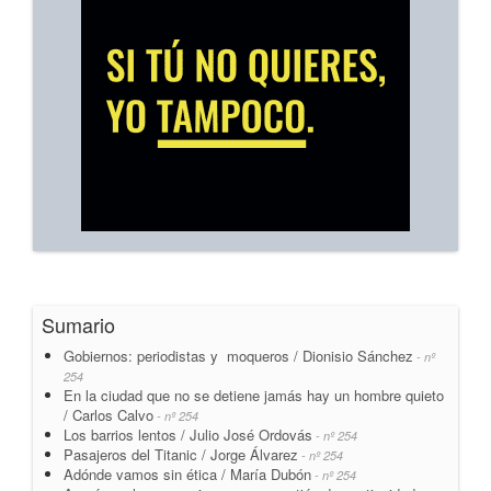
Sumario
Gobiernos: periodistas y moqueros / Dionisio Sánchez
- nº
254
En la ciudad que no se detiene jamás hay un hombre quieto
/ Carlos Calvo
- nº 254
Los barrios lentos / Julio José Ordovás
- nº 254
Pasajeros del Titanic / Jorge Álvarez
- nº 254
Adónde vamos sin ética / María Dubón
- nº 254