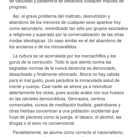
de vacuidad y palabrería se desactiva cualquier impulso de
progreso.
Así, el grave problema del maltrato, desnutrición y
abandono de los menores de cualquier sexo aparece hoy
como secundario, reivindicado tan sólo por grupos asociados
a religiones y superado por la comercialización de las otras
modas ideológicas. Un caso similar es el del abandono de
los ancianos o de los minusválidos.
La cultura se ve acorralada por los mercachifles y los
gurús de la corrección. Todo lo que atente contra las
sagradas normas de la nueva decencia es denunciado,
desactivado y finalmente eliminado. Ahora no hay cabida
para el mal gusto, pues perjudica la inmaculada salud de
mente y cuerpo. Casi nadie se atreve ya a reivindicar
abiertamente los vicios, pues quizás acabe con sus huesos
en las cárceles democráticas. Gimnasios, centros
comerciales, cursos de meditación budista, gastrobares y
otras hierbas concentran a una población occidental que
huye de placeres como la juerga, el tabaco, el alcohol, las
drogas o el sexo no convencional.
Paralelamente, se asume como correcto el nacionalismo,