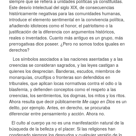
siempre que se refiera a unidades políticas ya constituidas.
Este desvío intelectual del siglo XIX, de consecuencias
históricamente negativas para las comunidades humanas,
introduce el elemento sentimental en la convivencia política,
añadiendo idioteces como el honor, el patriotismo o la
justificación de la diferencia con argumentos históricos,
reales o inventados. Cuanto más antiguo es un grupo, más
prerrogativas dice poseer. ¿Pero no somos todos iguales en
derechos?
Los símbolos asociados a las naciones asentadas y a las
creencias se consideran sagrados, y las leyes castigan a
quienes los desprecian. Banderas, escudos, miembros de
monarquías, crucifijos o fronteras son defendidos en
tribunales, que aplican locas normativas contra el odio o la
blasfemia, y defienden conceptos como el respeto a las
creencias, los sentimientos, los dogmas, los mitos y los ritos.
Ahora resulta que decir públicamente
Me cago en Dios
es un
delito, por ejemplo. Antes, en derecho, se procuraba
diferenciar entre pensamiento y acción. Ahora no.
El culto al cuerpo ya no es una manifestación natural de la
búsqueda de la belleza y el placer. Si las religiones han
condenado siempre los desnudos y cualquier versión de lo