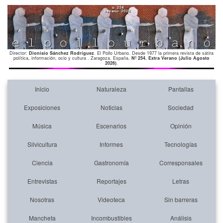
Director:
Dionisio Sánchez Rodríguez
. El Pollo Urbano. Desde 1977 la primera revista de sátira
política, información, ocio y cultura . Zaragoza. España.
Nº 254. Extra Verano (Julio Agosto
2026)
.
Inicio
Naturaleza
Pantallas
Exposiciones
Noticias
Sociedad
Música
Escenarios
Opinión
Silvicultura
Informes
Tecnologías
Ciencia
Gastronomía
Corresponsales
Entrevistas
Reportajes
Letras
Nosotras
Videoteca
Sin barreras
Mancheta
Incombustibles
Análisis