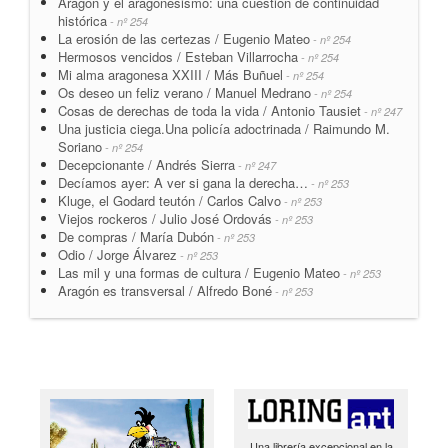
Aragón y el aragonesismo: una cuestión de continuidad
histórica
- nº 254
La erosión de las certezas / Eugenio Mateo
- nº 254
Hermosos vencidos / Esteban Villarrocha
- nº 254
Mi alma aragonesa XXIII / Más Buñuel
- nº 254
Os deseo un feliz verano / Manuel Medrano
- nº 254
Cosas de derechas de toda la vida / Antonio Tausiet
- nº 247
Una justicia ciega.Una policía adoctrinada / Raimundo M.
Soriano
- nº 254
Decepcionante / Andrés Sierra
- nº 247
Decíamos ayer: A ver si gana la derecha…
- nº 253
Kluge, el Godard teutón / Carlos Calvo
- nº 253
Viejos rockeros / Julio José Ordovás
- nº 253
De compras / María Dubón
- nº 253
Odio / Jorge Álvarez
- nº 253
Las mil y una formas de cultura / Eugenio Mateo
- nº 253
Aragón es transversal / Alfredo Boné
- nº 253
Una librería excepcional en la