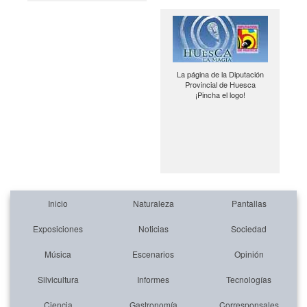
La página de la Diputación
Provincial de Huesca
¡Pincha el logo!
Inicio
Naturaleza
Pantallas
Exposiciones
Noticias
Sociedad
Música
Escenarios
Opinión
Silvicultura
Informes
Tecnologías
Ciencia
Gastronomía
Corresponsales