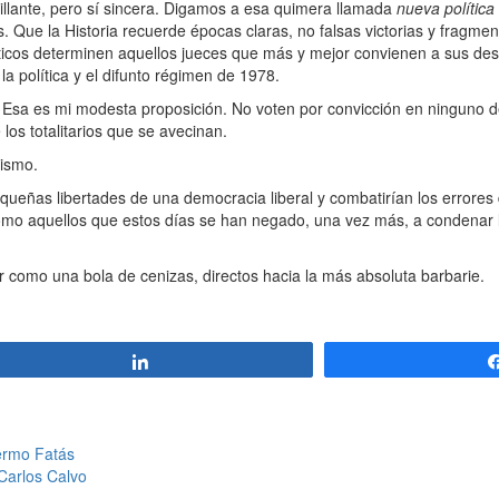
lante, pero sí sincera. Digamos a esa quimera llamada
nueva política
s. Que la Historia recuerde épocas claras, no falsas victorias y fragme
ticos determinen aquellos jueces que más y mejor convienen a sus d
a política y el difunto régimen de 1978.
Esa es mi modesta proposición. No voten por convicción en ninguno d
los totalitarios que se avecinan.
mismo.
eñas libertades de una democracia liberal y combatirían los errores 
como aquellos que estos días se han negado, una vez más, a condenar l
 como una bola de cenizas, directos hacia la más absoluta barbarie.
Compartir
lermo Fatás
Carlos Calvo