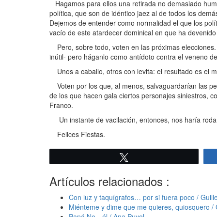
Hagamos para ellos una retirada no demasiado humil
política, que son de idéntico jaez al de todos los demá
Dejemos de entender como normalidad el que los polí
vacío de este atardecer dominical en que ha devenido l
Pero, sobre todo, voten en las próximas elecciones. 
inútil- pero háganlo como antídoto contra el veneno de 
Unos a caballo, otros con levita: el resultado es el 
Voten por los que, al menos, salvaguardarían las pequ
de los que hacen gala ciertos personajes siniestros, 
Franco.
Un instante de vacilación, entonces, nos haría rodar
Felices Fiestas.
Twittear
Artículos relacionados :
Con luz y taquígrafos… por si fuera poco / Guil
Miénteme y dime que me quieres, quiosquero / 
Papá No…él / Ana Puyol