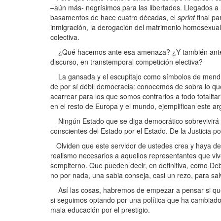
–aún más- negrísimos para las libertades. Llegados a
basamentos de hace cuatro décadas, el
sprint
final pa
inmigración, la derogación del matrimonio homosexual, e
colectiva.
¿Qué hacemos ante esa amenaza? ¿Y también ante l
discurso, en transtemporal competición electiva?
La gansada y el escupitajo como símbolos de mendicid
de por sí débil democracia: conocemos de sobra lo qu
acarrear para los que somos contrarios a todo totalit
en el resto de Europa y el mundo, ejemplifican este a
Ningún Estado que se diga democrático sobrevivirá –a
conscientes del Estado por el Estado. De la Justicia por
Olviden que este servidor de ustedes crea y haya defe
realismo necesarios a aquellos representantes que viv
sempiterno. Que pueden decir, en definitiva, como Deb
no por nada, una sabia conseja, casi un rezo, para sal
Así las cosas, habremos de empezar a pensar si quer
si seguimos optando por una política que ha cambiado z
mala educación por el prestigio.