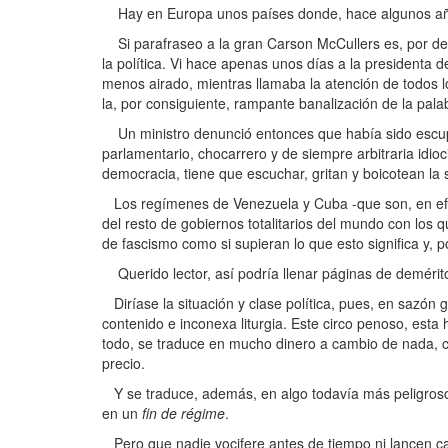
Hay en Europa unos países donde, hace algunos años
Si parafraseo a la gran Carson McCullers es, por de
la política. Vi hace apenas unos días a la presidenta
menos airado, mientras llamaba la atención de todos l
la, por consiguiente, rampante banalización de la palab
Un ministro denunció entonces que había sido escup
parlamentario, chocarrero y de siempre arbitraria idio
democracia, tiene que escuchar, gritan y boicotean la 
Los regímenes de Venezuela y Cuba -que son, en efec
del resto de gobiernos totalitarios del mundo con los 
de fascismo como si supieran lo que esto significa y, po
Querido lector, así podría llenar páginas de demérito
Diríase la situación y clase política, pues, en sazón g
contenido e inconexa liturgia. Este circo penoso, esta
todo, se traduce en mucho dinero a cambio de nada, co
precio.
Y se traduce, además, en algo todavía más peligroso
en un
fin de régime
.
Pero que nadie vocifere antes de tiempo ni lancen ca