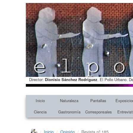
Director:
Dionisio Sánchez Rodríguez
. El Pollo Urbano. D
Inicio
Naturaleza
Pantallas
Exposicio
Ciencia
Gastronomía
Corresponsales
Entrevis
Inicio
Opinión
Revista nº 185