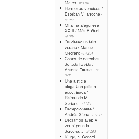
Mateo
- nº 254
Hermosos vencidos /
Esteban Villarrocha
-
nº 254
Mi alma aragonesa
XXIII / Más Buñuel
-
nº 254
Os deseo un feliz
verano / Manuel
Medrano
- nº 254
Cosas de derechas
de toda la vida /
Antonio Tausiet
- nº
247
Una justicia
ciega.Una policía
adoctrinada /
Raimundo M.
Soriano
- nº 254
Decepcionante /
Andrés Sierra
- nº 247
Decíamos ayer: A
ver si gana la
derecha…
- nº 253
Kluge, el Godard