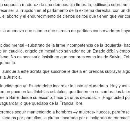
 la supuesta madurez de una democracia timorata, edificada sobre no
rece ser la irrupción en el parlamento de la extrema derecha, con un d
l aborto y el endurecimiento de ciertos delitos que tienen que ver con 
a amenaza que supone que el resto de partidos conservadores haya
ad mental –substrato de la firme incompetencia de la izquierda- hac
e un caudillo, erigido en mesiánico salvador de un Estado débil y emp
arismo. No es necesario insistir en que nombres como los de Salvini, O
rgumento.
unque a este ácrata que suscribe le duela en prendas subrayar algo a
 la Justicia.
ndido que un Estado debe incordiar lo justo al ciudadano. Hoy y así l
en un poco en las tinieblas estatales, que tienen en su sombra los tal
ré a Barre desde su escaño, hace ya unas décadas: « ¡Haga usted polít
vaguardar lo que quedaba de la Francia libre.
emos seguir manteniendo a hombres –y mujeres- huecos, parafraseand
apatos por pantuflas, la pluma nacarada por el bolígrafo de mercadillo