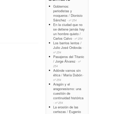
Gobiernos:
periodistas y
moqueros / Dionisio
Sánchez
- nº 254
En la ciudad que no
se detiene jamás hay
un hombre quieto /
Carlos Calvo
- nº 254
Los barrios lentos /
Julio José Ordovás
-
nº 254
Pasajeros del Titanic
/ Jorge Álvarez
- nº
254
Adónde vamos sin
ética / María Dubón
-
nº 254
Aragón y el
aragonesismo: una
cuestión de
continuidad histórica
- nº 254
La erosión de las
certezas / Eugenio