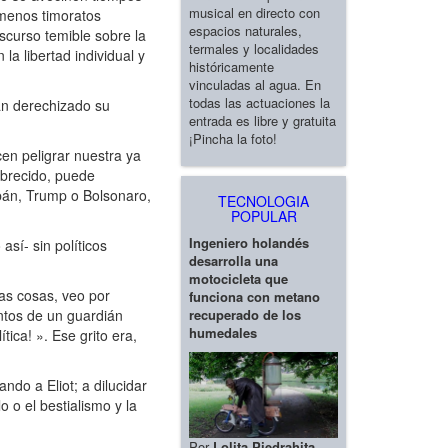
musical en directo con
 menos timoratos
espacios naturales,
iscurso temible sobre la
termales y localidades
la libertad individual y
históricamente
vinculadas al agua. En
todas las actuaciones la
n derechizado su
entrada es libre y gratuita
¡Pincha la foto!
en peligrar nuestra ya
obrecido, puede
rbán, Trump o Bolsonaro,
TECNOLOGIA
POPULAR
Ingeniero holandés
sí- sin políticos
desarrolla una
motocicleta que
as cosas, veo por
funciona con metano
recuperado de los
entos de un guardián
humedales
ica! ». Ese grito era,
o a Eliot; a dilucidar
 o el bestialismo y la
Por
Lolita Piedrahita