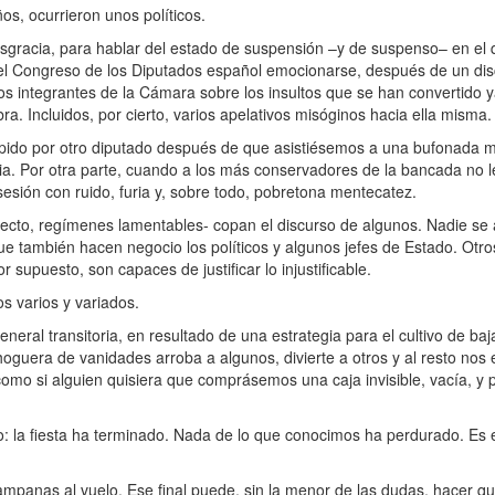
, ocurrieron unos políticos.
sgracia, para hablar del estado de suspensión –y de suspenso– en el
 del Congreso de los Diputados español emocionarse, después de un di
os integrantes de la Cámara sobre los insultos que se han convertido y
ra. Incluidos, por cierto, varios apelativos misóginos hacia ella misma.
ido por otro diputado después de que asistiésemos a una bufonada 
cia. Por otra parte, cuando a los más conservadores de la bancada no l
sesión con ruido, furia y, sobre todo, pobretona mentecatez.
to, regímenes lamentables- copan el discurso de algunos. Nadie se 
que también hacen negocio los políticos y algunos jefes de Estado. Otr
r supuesto, son capaces de justificar lo injustificable.
s varios y variados.
eneral transitoria, en resultado de una estrategia para el cultivo de ba
 hoguera de vanidades arroba a algunos, divierte a otros y al resto nos
mo si alguien quisiera que comprásemos una caja invisible, vacía, y pa
: la fiesta ha terminado. Nada de lo que conocimos ha perdurado. Es
mpanas al vuelo. Ese final puede, sin la menor de las dudas, hacer q