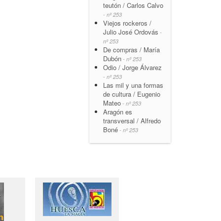
teutón / Carlos Calvo
- nº 253
Viejos rockeros /
Julio José Ordovás
-
nº 253
De compras / María
Dubón
- nº 253
Odio / Jorge Álvarez
- nº 253
Las mil y una formas
de cultura / Eugenio
Mateo
- nº 253
Aragón es
transversal / Alfredo
Boné
- nº 253