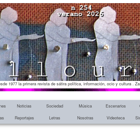
esde 1977 la primera revista de sátira política, información, ocio y cultura . 
nes
Noticias
Sociedad
Música
Escenarios
tas
Reportajes
Letras
Nosotras
Videoteca
Si