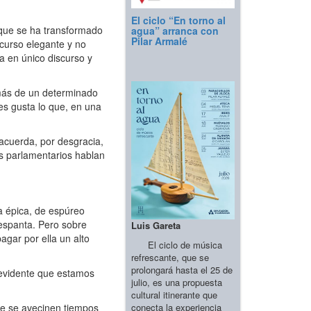
El ciclo “En torno al
 que se ha transformado
agua” arranca con
Pilar Armalé
scurso elegante y no
a en único discurso y
más de un determinado
es gusta lo que, en una
acuerda, por desgracia,
os parlamentarios hablan
ja épica, de espúreo
 espanta. Pero sobre
Luis Gareta
gar por ella un alto
El ciclo de música
refrescante, que se
prolongará hasta el 25 de
 evidente que estamos
julio, es una propuesta
cultural itinerante que
conecta la experiencia
ue se avecinen tiempos