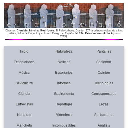
Director:
Dionisio Sánchez Rodríguez
. El Pollo Urbano. Desde 1977 la primera revista de sátira
política, información, ocio y cultura . Zaragoza. España.
Nº 254. Extra Verano (Julio Agosto
2026)
.
Inicio
Naturaleza
Pantallas
Exposiciones
Noticias
Sociedad
Música
Escenarios
Opinión
Silvicultura
Informes
Tecnologías
Ciencia
Gastronomía
Corresponsales
Entrevistas
Reportajes
Letras
Nosotras
Videoteca
Sin barreras
Mancheta
Incombustibles
Análisis