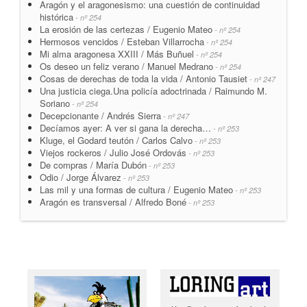
Aragón y el aragonesismo: una cuestión de continuidad
histórica
- nº 254
La erosión de las certezas / Eugenio Mateo
- nº 254
Hermosos vencidos / Esteban Villarrocha
- nº 254
Mi alma aragonesa XXIII / Más Buñuel
- nº 254
Os deseo un feliz verano / Manuel Medrano
- nº 254
Cosas de derechas de toda la vida / Antonio Tausiet
- nº 247
Una justicia ciega.Una policía adoctrinada / Raimundo M.
Soriano
- nº 254
Decepcionante / Andrés Sierra
- nº 247
Decíamos ayer: A ver si gana la derecha…
- nº 253
Kluge, el Godard teutón / Carlos Calvo
- nº 253
Viejos rockeros / Julio José Ordovás
- nº 253
De compras / María Dubón
- nº 253
Odio / Jorge Álvarez
- nº 253
Las mil y una formas de cultura / Eugenio Mateo
- nº 253
Aragón es transversal / Alfredo Boné
- nº 253