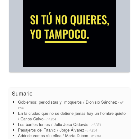
Sumario
Gobiernos: periodistas y moqueros / Dionisio Sánchez
- nº
254
En la ciudad que no se detiene jamás hay un hombre quieto
/ Carlos Calvo
- nº 254
Los barrios lentos / Julio José Ordovás
- nº 254
Pasajeros del Titanic / Jorge Álvarez
- nº 254
Adónde vamos sin ética / María Dubón
- nº 254