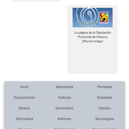
La página de la Diputación
Provincial de Huesca
¡Pincha el logo!
Inicio
Naturaleza
Pantallas
Exposiciones
Noticias
Sociedad
Música
Escenarios
Opinión
Silvicultura
Informes
Tecnologías