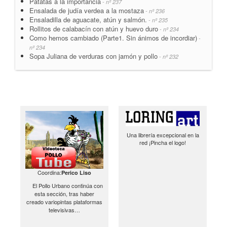
Patatas a la importancia
- nº 237
Ensalada de judía verdea a la mostaza
- nº 236
Ensaladilla de aguacate, atún y salmón.
- nº 235
Rollitos de calabacín con atún y huevo duro
- nº 234
Como hemos cambiado (Parte1. Sin ánimos de incordiar)
-
nº 234
Sopa Juliana de verduras con jamón y pollo
- nº 232
Una librería excepcional en la
red ¡Pincha el logo!
Coordina:
Perico Liso
El Pollo Urbano continúa con
esta sección, tras haber
creado variopintas plataformas
televisivas…