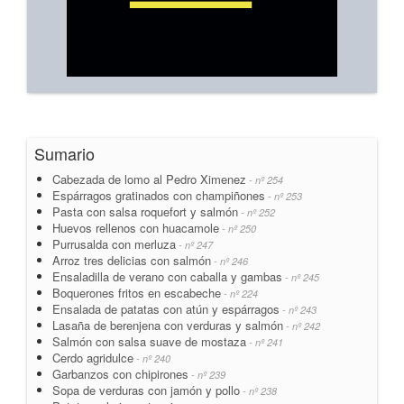
Sumario
Cabezada de lomo al Pedro Ximenez
- nº 254
Espárragos gratinados con champiñones
- nº 253
Pasta con salsa roquefort y salmón
- nº 252
Huevos rellenos con huacamole
- nº 250
Purrusalda con merluza
- nº 247
Arroz tres delicias con salmón
- nº 246
Ensaladilla de verano con caballa y gambas
- nº 245
Boquerones fritos en escabeche
- nº 224
Ensalada de patatas con atún y espárragos
- nº 243
Lasaña de berenjena con verduras y salmón
- nº 242
Salmón con salsa suave de mostaza
- nº 241
Cerdo agridulce
- nº 240
Garbanzos con chipirones
- nº 239
Sopa de verduras con jamón y pollo
- nº 238