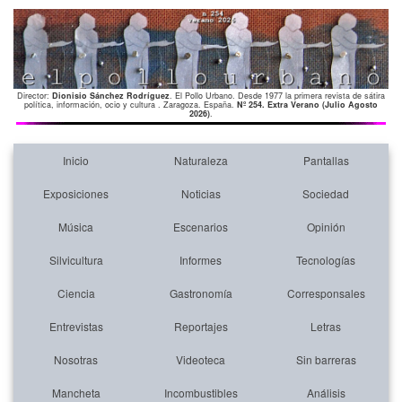
Director:
Dionisio Sánchez Rodríguez
. El Pollo Urbano. Desde 1977 la primera revista de sátira
política, información, ocio y cultura . Zaragoza. España.
Nº 254. Extra Verano (Julio Agosto
2026)
.
Inicio
Naturaleza
Pantallas
Exposiciones
Noticias
Sociedad
Música
Escenarios
Opinión
Silvicultura
Informes
Tecnologías
Ciencia
Gastronomía
Corresponsales
Entrevistas
Reportajes
Letras
Nosotras
Videoteca
Sin barreras
Mancheta
Incombustibles
Análisis