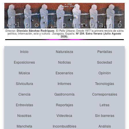
Director:
Dionisio Sánchez Rodríguez
. El Pollo Urbano. Desde 1977 la primera revista de sátira
política, información, ocio y cultura . Zaragoza. España.
Nº 254. Extra Verano (Julio Agosto
2026)
.
Inicio
Naturaleza
Pantallas
Exposiciones
Noticias
Sociedad
Música
Escenarios
Opinión
Silvicultura
Informes
Tecnologías
Ciencia
Gastronomía
Corresponsales
Entrevistas
Reportajes
Letras
Nosotras
Videoteca
Sin barreras
Mancheta
Incombustibles
Análisis