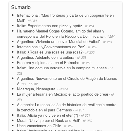
Sumario
Internacional: ‘Más fronteras y carta de un cooperante en
Mali’
- nº 254
Italia: Experimentos con pizza y spritz
- nº 254
Ha muerto Manuel Sogas Cotano, amigo del alma y
corresponsal del Pollo en la República Dominicana
- nº 254
Argentina: Viviendo un nuevo “Mundial de Futbol”
- nº 254
Internacional: ‘¿Conversaciones de Paz’
- nº 253
Italia: ¿Rosa es una rosa es una rosa?
- nº 253
Argentina: Adelante con la cultura
- nº 253
Frontera y diplomacia en el Estrecho
- nº 252
Italia: Una comuna verdirroja en la campiña milanesa
- nº
252
Argentina: Nuevamente en el Círculo de Aragón de Buenos
Aires
- nº 252
Nicaragua, Nicaragüita.
- nº 251
La mujer artesana en México: el acto poético de crear
- nº
251
Alemania: La recopilación de historias de resiliencia contra
la xenofobia en el país Germano
- nº 251
Italia: Alicia ya no vive en el éter (?)
- nº 251
Mural: “Un viaje por el Rock and Roll”
- nº 250
Unas vacaciones en Chile
- nº 250
Italia: Vindicación de la mujer caléndula