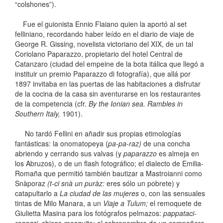
“colshones”).
Fue el guionista Ennio Flaiano quien la aportó al set
felliniano, recordando haber leído en el diario de viaje de
George R. Gissing, novelista victoriano del XIX, de un tal
Coriolano Paparazzo, propietario del hotel Central de
Catanzaro (ciudad del empeine de la bota itálica que llegó a
instituir un premio Paparazzo di fotografía), que allá por
1897 invitaba en las puertas de las habitaciones a disfrutar
de la cocina de la casa sin aventurarse en los restaurantes
de la competencia (cfr.
By the Ionian sea. Rambles in
Southern Italy
,
1901).
No tardó Fellini en añadir sus propias etimologías
fantásticas: la onomatopeya (
pa-pa-raz)
de una concha
abriendo y cerrando sus valvas (y
paparazzo
es almeja en
los Abruzos), o de un flash fotográfico; el dialecto de Emilia-
Romaña que permitió también bautizar a Mastroianni como
Snàporaz
(t-ci snà un puràz:
eres sólo un pobrete) y
catapultarlo a
La ciudad de las mujeres
o, con las sensuales
tintas de Milo Manara, a un
Viaje a Tulum;
el remoquete de
Giulietta Masina para los fotógrafos pelmazos:
pappataci-