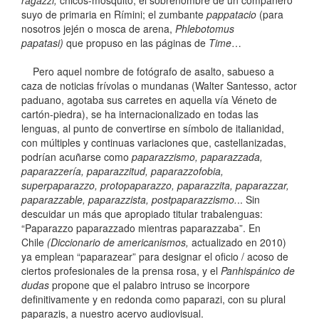
ragazzi,
c
hicos-mosquito; el sobrenombre de un compañero
suyo de primaria en Rímini; el zumbante
pappatacio
(para
nosotros jején o mosca de arena,
Phlebotomus
papatasi)
que propuso en las páginas de
Time
…
Pero aquel nombre de fotógrafo de asalto, sabueso a
caza de noticias frívolas o mundanas (Walter Santesso, actor
paduano, agotaba sus carretes en aquella vía Véneto de
cartón-piedra), se ha internacionalizado en todas las
lenguas, al punto de convertirse en símbolo de italianidad,
con múltiples y continuas variaciones que, castellanizadas,
podrían acuñarse como
paparazzismo, paparazzada,
paparazzería, paparazzitud, paparazzofobia,
superpaparazzo, protopaparazzo,
paparazzita,
p
aparazzar,
paparazzable, paparazzista, postpaparazzismo.
.. Sin
descuidar un más que apropiado titular trabalenguas:
“Paparazzo paparazzado mientras paparazzaba”. En
Chile
(Diccionario de americanismos,
actualizado en 2010)
ya emplean “paparazear” para designar el oficio / acoso de
ciertos profesionales de la prensa rosa, y el
Panhispánico de
dudas
propone que el palabro intruso se incorpore
definitivamente y en redonda como paparazi, con su plural
paparazis, a nuestro acervo audiovisual.