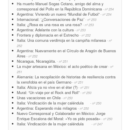
Ha muerto Manuel Sogas Cotano, amigo del alma y
corresponsal del Pollo en la República Dominicana
- nº 254
Argentina: Viviendo un nuevo “Mundial de Futbol”
- nº 254
Internacional: ‘¿Conversaciones de Paz’
- nº 253
Italia: ¿Rosa es una rosa es una rosa?
- nº 253
Argentina: Adelante con la cultura
- nº 253
Frontera y diplomacia en el Estrecho
- nº 252
Italia: Una comuna verdirroja en la campiña milanesa
- nº
252
Argentina: Nuevamente en el Círculo de Aragón de Buenos
Aires
- nº 252
Nicaragua, Nicaragüita.
- nº 251
La mujer artesana en México: el acto poético de crear
- nº
251
Alemania: La recopilación de historias de resiliencia contra
la xenofobia en el país Germano
- nº 251
Italia: Alicia ya no vive en el éter (?)
- nº 251
Mural: “Un viaje por el Rock and Roll”
- nº 250
Unas vacaciones en Chile
- nº 250
Italia: Vindicación de la mujer caléndula
- nº 250
Argentina: Esperando más milagros
- nº 250
Nuevo Corresponsal y Colaborador en México: Jorge
Enrique Escalona del Moral: «Yo os pido posada»
- nº 250
Italia: Vindicación de la mujer caléndula
- nº 247