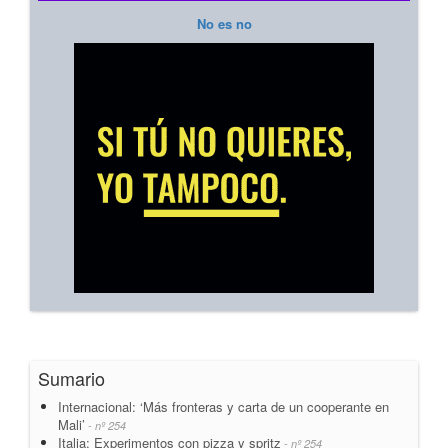
No es no
Sumario
Internacional: ‘Más fronteras y carta de un cooperante en
Mali’
- nº 254
Italia: Experimentos con pizza y spritz
- nº 254