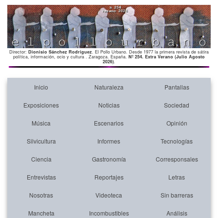
Director:
Dionisio Sánchez Rodríguez
. El Pollo Urbano. Desde 1977 la primera revista de sátira
política, información, ocio y cultura . Zaragoza. España.
Nº 254. Extra Verano (Julio Agosto
2026)
.
Inicio
Naturaleza
Pantallas
Exposiciones
Noticias
Sociedad
Música
Escenarios
Opinión
Silvicultura
Informes
Tecnologías
Ciencia
Gastronomía
Corresponsales
Entrevistas
Reportajes
Letras
Nosotras
Videoteca
Sin barreras
Mancheta
Incombustibles
Análisis