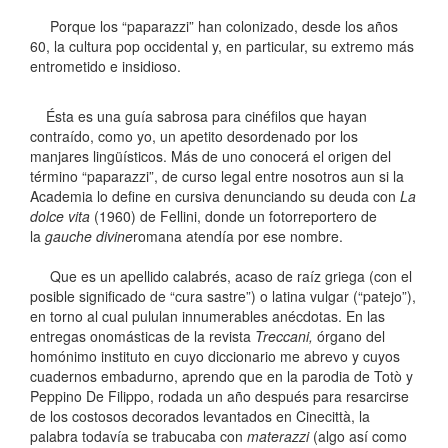
Porque los “paparazzi” han colonizado, desde los años
60, la cultura pop occidental y, en particular, su extremo más
entrometido e insidioso.
Ésta es una guía sabrosa para cinéfilos que hayan
contraído, como yo, un apetito desordenado por los
manjares lingüísticos. Más de uno conocerá el origen del
término “paparazzi”, de curso legal entre nosotros aun si la
Academia lo define en cursiva denunciando su deuda con
La
dolce vita
(1960) de Fellini, donde un fotorreportero de
la
gauche divine
romana atendía por ese nombre.
Que es un apellido calabrés, acaso de raíz griega (con el
posible significado de “cura sastre”) o latina vulgar (“patejo”),
en torno al cual pululan innumerables anécdotas. En las
entregas onomásticas de la revista
Treccani,
órgano del
homónimo instituto en cuyo diccionario me abrevo y cuyos
cuadernos embadurno, aprendo que en la parodia de Totò y
Peppino De Filippo, rodada un año después para resarcirse
de los costosos decorados levantados en Cinecittà, la
palabra todavía se trabucaba con
materazzi
(algo así como