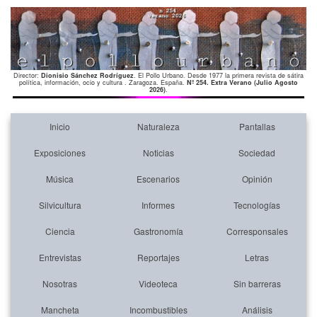
Director:
Dionisio Sánchez Rodríguez
. El Pollo Urbano. Desde 1977 la primera revista de sátira
política, información, ocio y cultura . Zaragoza. España.
Nº 254. Extra Verano (Julio Agosto
2026)
.
Inicio
Naturaleza
Pantallas
Exposiciones
Noticias
Sociedad
Música
Escenarios
Opinión
Silvicultura
Informes
Tecnologías
Ciencia
Gastronomía
Corresponsales
Entrevistas
Reportajes
Letras
Nosotras
Videoteca
Sin barreras
Mancheta
Incombustibles
Análisis