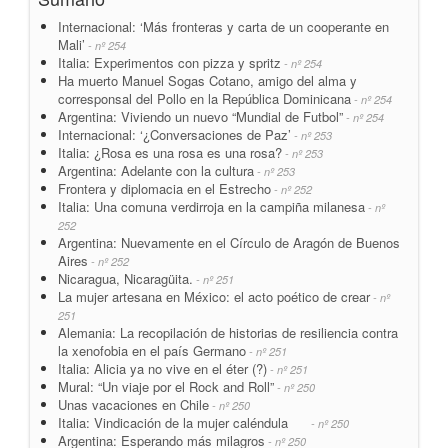
Internacional: ‘Más fronteras y carta de un cooperante en
Mali’
- nº 254
Italia: Experimentos con pizza y spritz
- nº 254
Ha muerto Manuel Sogas Cotano, amigo del alma y
corresponsal del Pollo en la República Dominicana
- nº 254
Argentina: Viviendo un nuevo “Mundial de Futbol”
- nº 254
Internacional: ‘¿Conversaciones de Paz’
- nº 253
Italia: ¿Rosa es una rosa es una rosa?
- nº 253
Argentina: Adelante con la cultura
- nº 253
Frontera y diplomacia en el Estrecho
- nº 252
Italia: Una comuna verdirroja en la campiña milanesa
- nº
252
Argentina: Nuevamente en el Círculo de Aragón de Buenos
Aires
- nº 252
Nicaragua, Nicaragüita.
- nº 251
La mujer artesana en México: el acto poético de crear
- nº
251
Alemania: La recopilación de historias de resiliencia contra
la xenofobia en el país Germano
- nº 251
Italia: Alicia ya no vive en el éter (?)
- nº 251
Mural: “Un viaje por el Rock and Roll”
- nº 250
Unas vacaciones en Chile
- nº 250
Italia: Vindicación de la mujer caléndula
- nº 250
Argentina: Esperando más milagros
- nº 250