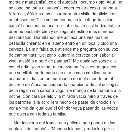
menta y manzanilla), cojo el autobús nocturno (¡ojo! Aquí no
se coge, se toma el autobús, coger es otra cosa) rumbo a
Villarrica, 800 km más al sur para otra visita de oficio. Los
autobuses en Chile son cómodos, en la categoría ‘salón-
cama’ tienes una butaca reclinable hasta casi horizontal, se
duerme bastante bien y se llega al destino más o menos
descansado. Dormitando me achaca una vez más mi
pesadilla chilena: en el sueño entro en un local y pido una
cerveza. La minifalda que atiende me pregunta con su voz
de campanitas: “¿el zeñó quiere la cerveza con sabor a
vino, a café o a puré de patatas?” Me abalanzo sobre ella
con el grito “¡con sabor a cervezaaaa!” y la estrangulo con
una servilleta perfumada con olor a coco con lima para
acabar mis días en un manicomio de mala muerte en el
desierto de Atacama chupando una piedra de sal ecológica
de la región con sabor a yogur de mango de la mañana a la
noche. Con cara de lelo y la mirada vacía miro a través de
los barrotes a la cordillera hecho de pastel de choclo sin
verla y me da igual que el Cóndor vaya pasando las veces
que quiera con toda su familia.
Me despierta del trance una película que ponen en las
pantallas del autobús: ‘Mundos lejanos’, producido por el