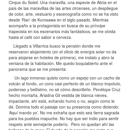
Cirque du Soleil. Una maravilla, una especie de Alicia en el
país de las maravillas de las artes circenses, un despliegue
de color, arte, vestuario y escenografía como no se ha visto
desde ‘Ran’ de Kurosawa en el siglo pasado. Mientras
acompaño a la protagonista en busca de su príncipe
trapecista en los escenarios más fantásticos, se me olvida
hasta el café con sabor a cerveza.
Llegado a Villarrica busco la pensión donde me
reservaron alojamiento (en el oficio de energía solar no da
para alojarse en hoteles de primera), me instalo y abro la
ventana de la habitación. Me quedo boquiabierto ante el
panorama que se me presenta:
Un lago inmenso quieto como un espejo con un cacho de
volcán al fondo, un cono casi perfecto de un blanco impoluto,
poderoso y bellísimo, no sé cómo describirlo- Penélope Cruz
hecho montaña, Ariadna Gil vestida de blanca nieves,
impactante, ahí está, echando humo o no, según como le
dé. Domina todo el paisaje con su presencia como diciendo:
‘Aquí mando yo’. No me extraña que esto sea tierra sagrada
para los pueblos mapuche. No hay que ser indio para sentir
respeto ante semejante poderío. Pero no quedan ahí las
bellezas de la zona. El dueño de la pensión me insta que