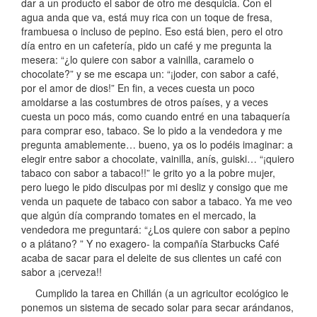
dar a un producto el sabor de otro me desquicia. Con el
agua anda que va, está muy rica con un toque de fresa,
frambuesa o incluso de pepino. Eso está bien, pero el otro
día entro en un cafetería, pido un café y me pregunta la
mesera: “¿lo quiere con sabor a vainilla, caramelo o
chocolate?” y se me escapa un: “¡joder, con sabor a café,
por el amor de dios!” En fin, a veces cuesta un poco
amoldarse a las costumbres de otros países, y a veces
cuesta un poco más, como cuando entré en una tabaquería
para comprar eso, tabaco. Se lo pido a la vendedora y me
pregunta amablemente… bueno, ya os lo podéis imaginar: a
elegir entre sabor a chocolate, vainilla, anís, guiski… “¡quiero
tabaco con sabor a tabaco!!” le grito yo a la pobre mujer,
pero luego le pido disculpas por mi desliz y consigo que me
venda un paquete de tabaco con sabor a tabaco. Ya me veo
que algún día comprando tomates en el mercado, la
vendedora me preguntará: “¿Los quiere con sabor a pepino
o a plátano? ” Y no exagero- la compañía Starbucks Café
acaba de sacar para el deleite de sus clientes un café con
sabor a ¡cerveza!!
Cumplido la tarea en Chillán (a un agricultor ecológico le
ponemos un sistema de secado solar para secar arándanos,