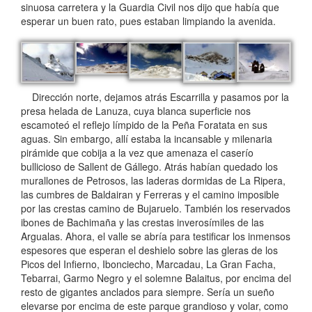
sinuosa carretera y la Guardia Civil nos dijo que había que
esperar un buen rato, pues estaban limpiando la avenida.
Dirección norte, dejamos atrás Escarrilla y pasamos por la
presa helada de Lanuza, cuya blanca superficie nos
escamoteó el reflejo límpido de la Peña Foratata en sus
aguas. Sin embargo, allí estaba la incansable y milenaria
pirámide que cobija a la vez que amenaza el caserío
bullicioso de Sallent de Gállego. Atrás habían quedado los
murallones de Petrosos, las laderas dormidas de La Ripera,
las cumbres de Baldairan y Ferreras y el camino imposible
por las crestas camino de Bujaruelo. También los reservados
ibones de Bachimaña y las crestas inverosímiles de las
Argualas. Ahora, el valle se abría para testificar los inmensos
espesores que esperan el deshielo sobre las gleras de los
Picos del Infierno, Ibonciecho, Marcadau, La Gran Facha,
Tebarrai, Garmo Negro y el solemne Balaitus, por encima del
resto de gigantes anclados para siempre. Sería un sueño
elevarse por encima de este parque grandioso y volar, como