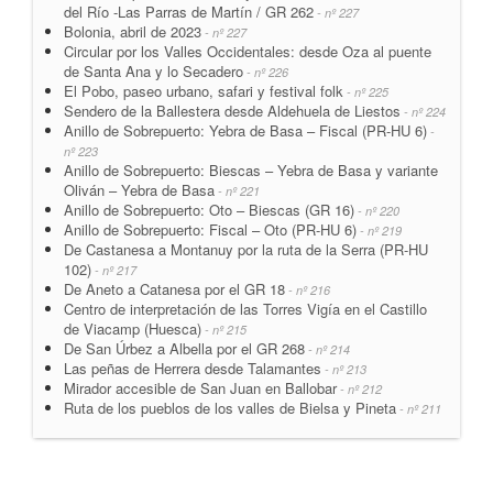
del Río -Las Parras de Martín / GR 262
- nº 227
Bolonia, abril de 2023
- nº 227
Circular por los Valles Occidentales: desde Oza al puente
de Santa Ana y lo Secadero
- nº 226
El Pobo, paseo urbano, safari y festival folk
- nº 225
Sendero de la Ballestera desde Aldehuela de Liestos
- nº 224
Anillo de Sobrepuerto: Yebra de Basa – Fiscal (PR-HU 6)
-
nº 223
Anillo de Sobrepuerto: Biescas – Yebra de Basa y variante
Oliván – Yebra de Basa
- nº 221
Anillo de Sobrepuerto: Oto – Biescas (GR 16)
- nº 220
Anillo de Sobrepuerto: Fiscal – Oto (PR-HU 6)
- nº 219
De Castanesa a Montanuy por la ruta de la Serra (PR-HU
102)
- nº 217
De Aneto a Catanesa por el GR 18
- nº 216
Centro de interpretación de las Torres Vigía en el Castillo
de Viacamp (Huesca)
- nº 215
De San Úrbez a Albella por el GR 268
- nº 214
Las peñas de Herrera desde Talamantes
- nº 213
Mirador accesible de San Juan en Ballobar
- nº 212
Ruta de los pueblos de los valles de Bielsa y Pineta
- nº 211