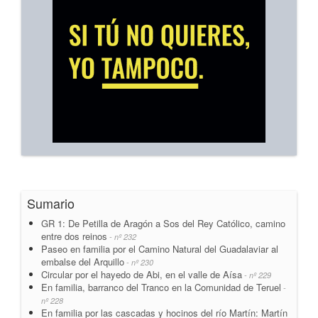
Sumario
GR 1: De Petilla de Aragón a Sos del Rey Católico, camino
entre dos reinos
- nº 232
Paseo en familia por el Camino Natural del Guadalaviar al
embalse del Arquillo
- nº 230
Circular por el hayedo de Abi, en el valle de Aísa
- nº 229
En familia, barranco del Tranco en la Comunidad de Teruel
-
nº 228
En familia por las cascadas y hocinos del río Martín: Martín