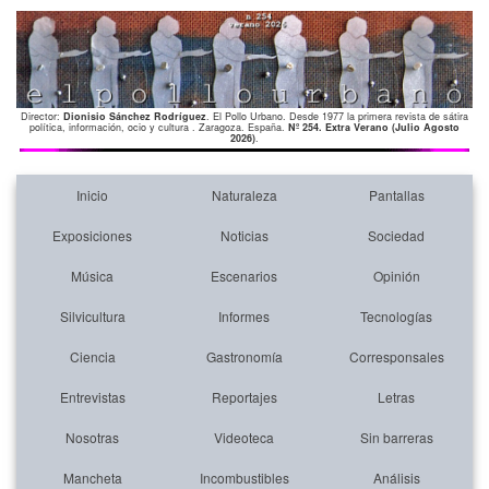
Director:
Dionisio Sánchez Rodríguez
. El Pollo Urbano. Desde 1977 la primera revista de sátira
política, información, ocio y cultura . Zaragoza. España.
Nº 254. Extra Verano (Julio Agosto
2026)
.
Inicio
Naturaleza
Pantallas
Exposiciones
Noticias
Sociedad
Música
Escenarios
Opinión
Silvicultura
Informes
Tecnologías
Ciencia
Gastronomía
Corresponsales
Entrevistas
Reportajes
Letras
Nosotras
Videoteca
Sin barreras
Mancheta
Incombustibles
Análisis