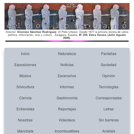
Director:
Dionisio Sánchez Rodríguez
. El Pollo Urbano. Desde 1977 la primera revista de sátira
política, información, ocio y cultura . Zaragoza. España.
Nº 254. Extra Verano (Julio Agosto
2026)
.
Inicio
Naturaleza
Pantallas
Exposiciones
Noticias
Sociedad
Música
Escenarios
Opinión
Silvicultura
Informes
Tecnologías
Ciencia
Gastronomía
Corresponsales
Entrevistas
Reportajes
Letras
Nosotras
Videoteca
Sin barreras
Mancheta
Incombustibles
Análisis