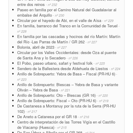
entre dos reinos
- nº 232
Paseo en familia por el Camino Natural del Guadalaviar al
embalse del Arquillo
- nº 230
Circular por el hayedo de Abi, en el valle de Aísa
- nº 229
En familia, barranco del Tranco en la Comunidad de Teruel
-
nº 228
En familia por las cascadas y hocinos del río Martín: Martín
del Río -Las Parras de Martín / GR 262
- nº 227
Bolonia, abril de 2023
- nº 227
Circular por los Valles Occidentales: desde Oza al puente
de Santa Ana y lo Secadero
- nº 226
El Pobo, paseo urbano, safari y festival folk
- nº 225
Sendero de la Ballestera desde Aldehuela de Liestos
- nº 224
Anillo de Sobrepuerto: Yebra de Basa – Fiscal (PR-HU 6)
-
nº 223
Anillo de Sobrepuerto: Biescas – Yebra de Basa y variante
Oliván – Yebra de Basa
- nº 221
Anillo de Sobrepuerto: Oto – Biescas (GR 16)
- nº 220
Anillo de Sobrepuerto: Fiscal – Oto (PR-HU 6)
- nº 219
De Castanesa a Montanuy por la ruta de la Serra (PR-HU
102)
- nº 217
De Aneto a Catanesa por el GR 18
- nº 216
Centro de interpretación de las Torres Vigía en el Castillo
de Viacamp (Huesca)
- nº 215
De San Úrbez a Albella por el GR 268
- nº 214