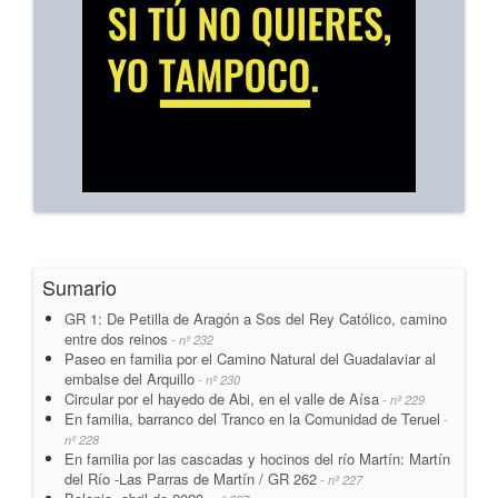
Sumario
GR 1: De Petilla de Aragón a Sos del Rey Católico, camino
entre dos reinos
- nº 232
Paseo en familia por el Camino Natural del Guadalaviar al
embalse del Arquillo
- nº 230
Circular por el hayedo de Abi, en el valle de Aísa
- nº 229
En familia, barranco del Tranco en la Comunidad de Teruel
-
nº 228
En familia por las cascadas y hocinos del río Martín: Martín
del Río -Las Parras de Martín / GR 262
- nº 227