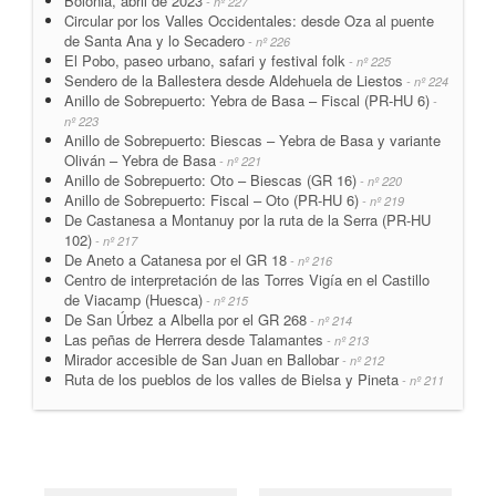
Bolonia, abril de 2023
- nº 227
Circular por los Valles Occidentales: desde Oza al puente
de Santa Ana y lo Secadero
- nº 226
El Pobo, paseo urbano, safari y festival folk
- nº 225
Sendero de la Ballestera desde Aldehuela de Liestos
- nº 224
Anillo de Sobrepuerto: Yebra de Basa – Fiscal (PR-HU 6)
-
nº 223
Anillo de Sobrepuerto: Biescas – Yebra de Basa y variante
Oliván – Yebra de Basa
- nº 221
Anillo de Sobrepuerto: Oto – Biescas (GR 16)
- nº 220
Anillo de Sobrepuerto: Fiscal – Oto (PR-HU 6)
- nº 219
De Castanesa a Montanuy por la ruta de la Serra (PR-HU
102)
- nº 217
De Aneto a Catanesa por el GR 18
- nº 216
Centro de interpretación de las Torres Vigía en el Castillo
de Viacamp (Huesca)
- nº 215
De San Úrbez a Albella por el GR 268
- nº 214
Las peñas de Herrera desde Talamantes
- nº 213
Mirador accesible de San Juan en Ballobar
- nº 212
Ruta de los pueblos de los valles de Bielsa y Pineta
- nº 211