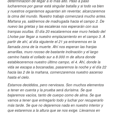
determinación de llegar a lo más alto. Paso a paso
lucharemos por ganar está singular batalla y si todo va bien
y nuestros organismos aguantan sin reventar, alcanzaremos
la cima del mundo. Nuestro trabajo comenzará mucho antes.
Mañana ya, saldremos de madrugada hacia el campo 2. De
nuevo las grietas y las escaleras nos esperarán con sus
trampas ocultas. El día 20 escalaremos ese muro helado del
Lhotse par llegar a nuestro emplazamiento en el campo 3. A
partir de ahí, al día siguiente el 21 ya entraremos en la
llamada zona de la muerte. Ahí nos esperan las franjas
amarillas, muro rocoso de bastante inclinación y el largo
camino hasta el collado sur a 8.000 m de altura donde
estableceremos nuestro último campo, el 4. Ahí, donde la
vida se escapa a bocanadas, pasaremos la noche y el día 22
hacia las 2 de la mañana, comenzaremos nuestro ascenso
hasta el cielo.
Estamos decididos, pero nerviosos. Son muchos elementos
a tener en cuenta y la prueba será durísima. Se que
bajaremos vacíos, tanto de cuerpo como de alma. Se que
vamos a tener que entregarlo todo y luchar por recuperarlo
más tarde. Se que no dejaremos nada en nuestro interior y
que estaremos a la altura que se nos exige. Llevamos en