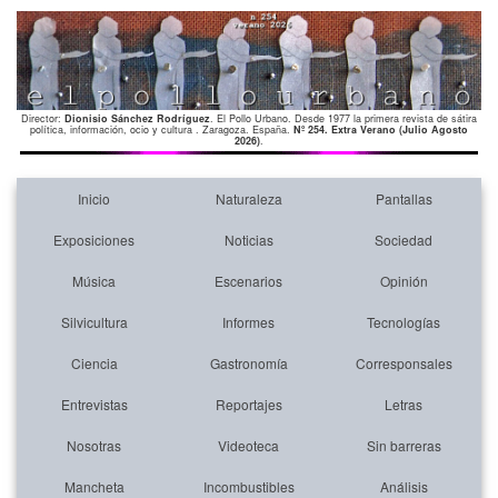
Director:
Dionisio Sánchez Rodríguez
. El Pollo Urbano. Desde 1977 la primera revista de sátira
política, información, ocio y cultura . Zaragoza. España.
Nº 254. Extra Verano (Julio Agosto
2026)
.
Inicio
Naturaleza
Pantallas
Exposiciones
Noticias
Sociedad
Música
Escenarios
Opinión
Silvicultura
Informes
Tecnologías
Ciencia
Gastronomía
Corresponsales
Entrevistas
Reportajes
Letras
Nosotras
Videoteca
Sin barreras
Mancheta
Incombustibles
Análisis