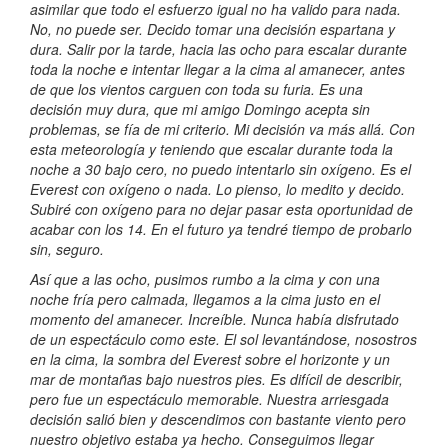
asimilar que todo el esfuerzo igual no ha valido para nada.
No, no puede ser. Decido tomar una decisión espartana y
dura. Salir por la tarde, hacia las ocho para escalar durante
toda la noche e intentar llegar a la cima al amanecer, antes
de que los vientos carguen con toda su furia. Es una
decisión muy dura, que mi amigo Domingo acepta sin
problemas, se fía de mi criterio. Mi decisión va más allá. Con
esta meteorología y teniendo que escalar durante toda la
noche a 30 bajo cero, no puedo intentarlo sin oxígeno. Es el
Everest con oxígeno o nada. Lo pienso, lo medito y decido.
Subiré con oxígeno para no dejar pasar esta oportunidad de
acabar con los 14. En el futuro ya tendré tiempo de probarlo
sin, seguro.
Así que a las ocho, pusimos rumbo a la cima y con una
noche fría pero calmada, llegamos a la cima justo en el
momento del amanecer. Increíble. Nunca había disfrutado
de un espectáculo como este. El sol levantándose, nosostros
en la cima, la sombra del Everest sobre el horizonte y un
mar de montañas bajo nuestros pies. Es difícil de describir,
pero fue un espectáculo memorable. Nuestra arriesgada
decisión salió bien y descendimos con bastante viento pero
nuestro objetivo estaba ya hecho. Conseguimos llegar