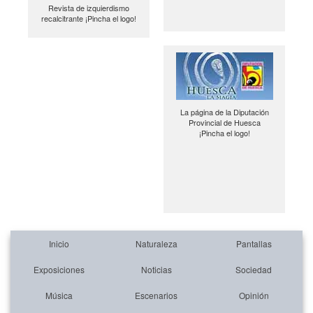
Revista de izquierdismo
recalcitrante ¡Pincha el logo!
La página de la Diputación
Provincial de Huesca
¡Pincha el logo!
Inicio
Naturaleza
Pantallas
Exposiciones
Noticias
Sociedad
Música
Escenarios
Opinión