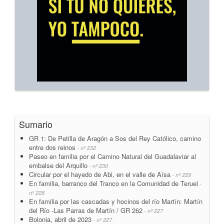
Sumario
GR 1: De Petilla de Aragón a Sos del Rey Católico, camino
entre dos reinos
- nº 232
Paseo en familia por el Camino Natural del Guadalaviar al
embalse del Arquillo
- nº 230
Circular por el hayedo de Abi, en el valle de Aísa
- nº 229
En familia, barranco del Tranco en la Comunidad de Teruel
-
nº 228
En familia por las cascadas y hocinos del río Martín: Martín
del Río -Las Parras de Martín / GR 262
- nº 227
Bolonia, abril de 2023
- nº 227