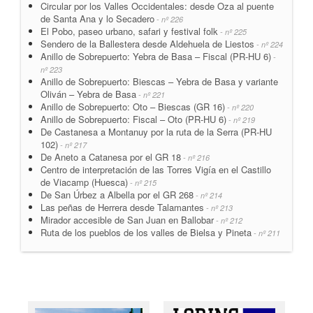
Circular por los Valles Occidentales: desde Oza al puente
de Santa Ana y lo Secadero
- nº 226
El Pobo, paseo urbano, safari y festival folk
- nº 225
Sendero de la Ballestera desde Aldehuela de Liestos
- nº 224
Anillo de Sobrepuerto: Yebra de Basa – Fiscal (PR-HU 6)
-
nº 223
Anillo de Sobrepuerto: Biescas – Yebra de Basa y variante
Oliván – Yebra de Basa
- nº 221
Anillo de Sobrepuerto: Oto – Biescas (GR 16)
- nº 220
Anillo de Sobrepuerto: Fiscal – Oto (PR-HU 6)
- nº 219
De Castanesa a Montanuy por la ruta de la Serra (PR-HU
102)
- nº 217
De Aneto a Catanesa por el GR 18
- nº 216
Centro de interpretación de las Torres Vigía en el Castillo
de Viacamp (Huesca)
- nº 215
De San Úrbez a Albella por el GR 268
- nº 214
Las peñas de Herrera desde Talamantes
- nº 213
Mirador accesible de San Juan en Ballobar
- nº 212
Ruta de los pueblos de los valles de Bielsa y Pineta
- nº 211