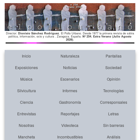
Director:
Dionisio Sánchez Rodríguez
. El Pollo Urbano. Desde 1977 la primera revista de sátira
política, información, ocio y cultura . Zaragoza. España.
Nº 254. Extra Verano (Julio Agosto
2026)
.
Inicio
Naturaleza
Pantallas
Exposiciones
Noticias
Sociedad
Música
Escenarios
Opinión
Silvicultura
Informes
Tecnologías
Ciencia
Gastronomía
Corresponsales
Entrevistas
Reportajes
Letras
Nosotras
Videoteca
Sin barreras
Mancheta
Incombustibles
Análisis