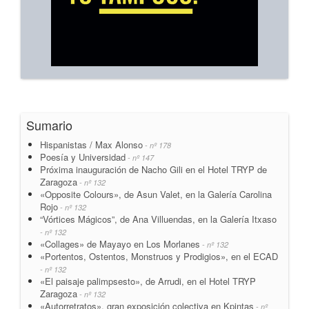
Sumario
Hispanistas / Max Alonso
- nº 178
Poesía y Universidad
- nº 147
Próxima inauguración de Nacho Gili en el Hotel TRYP de
Zaragoza
- nº 132
«Opposite Colours», de Asun Valet, en la Galería Carolina
Rojo
- nº 132
“Vórtices Mágicos”, de Ana Villuendas, en la Galería Itxaso
- nº 132
«Collages» de Mayayo en Los Morlanes
- nº 132
«Portentos, Ostentos, Monstruos y Prodigios», en el ECAD
- nº 132
«El paisaje palimpsesto», de Arrudi, en el Hotel TRYP
Zaragoza
- nº 132
«Autorretratos», gran exposición colectiva en Kpintas
- nº