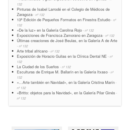
132
Pinturas de Isabel Larrodé en el Colegio de Médicos de
Zaragoza
- nº 132
13ª Edición de Pequeños Formatos en Finestra Estudio
- nº
132
«De la luz» en la Galería Carolina Rojo
- nº 132
Exposiciones de Francisca Zamorano en Zaragoza
- nº 132
Últimas creaciones de José Beulas, en la Galería A de Arte
- nº 132
Arte tribal africano
- nº 132
Exposición de Horacio Gulias en la Clínica Dental NE
- nº
132
La Ciudad de los Sueños
- nº 132
Esculturas de Enrique M. Ballarín en la Galería Itxaso
- nº
132
«…Arte también en Navidad», en la Galería Cristina Marín
-
nº 132
«Britto: objetos para la Navidad», en la Galería Pilar Ginés
-
nº 132