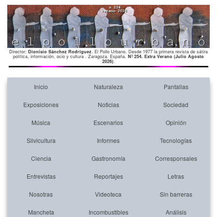
Director:
Dionisio Sánchez Rodríguez
. El Pollo Urbano. Desde 1977 la primera revista de sátira
política, información, ocio y cultura . Zaragoza. España.
Nº 254. Extra Verano (Julio Agosto
2026)
.
Inicio
Naturaleza
Pantallas
Exposiciones
Noticias
Sociedad
Música
Escenarios
Opinión
Silvicultura
Informes
Tecnologías
Ciencia
Gastronomía
Corresponsales
Entrevistas
Reportajes
Letras
Nosotras
Videoteca
Sin barreras
Mancheta
Incombustibles
Análisis