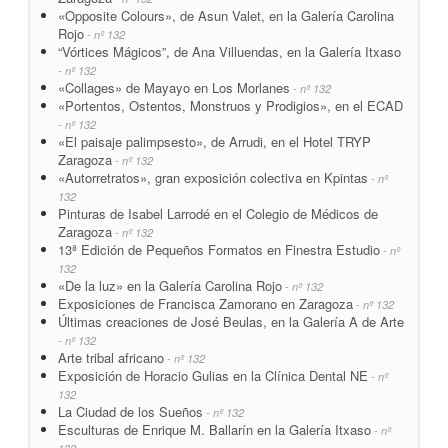
«Opposite Colours», de Asun Valet, en la Galería Carolina
Rojo
- nº 132
“Vórtices Mágicos”, de Ana Villuendas, en la Galería Itxaso
- nº 132
«Collages» de Mayayo en Los Morlanes
- nº 132
«Portentos, Ostentos, Monstruos y Prodigios», en el ECAD
- nº 132
«El paisaje palimpsesto», de Arrudi, en el Hotel TRYP
Zaragoza
- nº 132
«Autorretratos», gran exposición colectiva en Kpintas
- nº
132
Pinturas de Isabel Larrodé en el Colegio de Médicos de
Zaragoza
- nº 132
13ª Edición de Pequeños Formatos en Finestra Estudio
- nº
132
«De la luz» en la Galería Carolina Rojo
- nº 132
Exposiciones de Francisca Zamorano en Zaragoza
- nº 132
Últimas creaciones de José Beulas, en la Galería A de Arte
- nº 132
Arte tribal africano
- nº 132
Exposición de Horacio Gulias en la Clínica Dental NE
- nº
132
La Ciudad de los Sueños
- nº 132
Esculturas de Enrique M. Ballarín en la Galería Itxaso
- nº