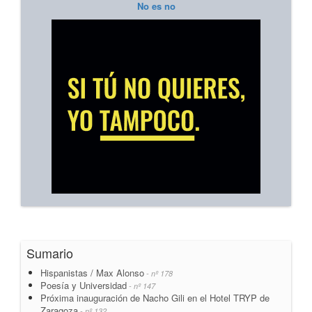
No es no
Sumario
Hispanistas / Max Alonso
- nº 178
Poesía y Universidad
- nº 147
Próxima inauguración de Nacho Gili en el Hotel TRYP de
Zaragoza
- nº 132