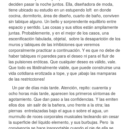
deciden pasar la noche juntos. Ella, diseñadora de moda,
tiene ubicado su estudio en un estupendo loft en donde
cocina, dormitorio, área de diseño, cuarto de baño, conviven
sin tabique alguno. Un bello y sorprendente equilibrio entre
espacio y sentido. Las cosas y sus sitios están ampliamente
juntas. Probablemente, y en el mejor de los casos, una
escenificación fabulada, objetal, sobre la desaparición de los
muros y tabiques de las inhibiciones que veremos
corporalmente practicar a continuación. Y es que no debe de
haber tabiques ni paredes para el deseo ni para el fluir de
las pulsiones eróticas. Que cualquier deseo es válido, vale.
Que todo es libidinalmente viable, que puede construirse una
vida cotidiana erotizada a tope, y que ¡abajo las mamparas
de las restricciones!
Un par de días más tarde. Atención, repito: cuarenta y
ocho horas más tarde, aparecen los primeros síntomas de
agotamiento. Que dan paso a las confidencias. Y las emiten
ellos dos sin salir de la bañera, uno frente a la otra; las
piernas entrelazadas bajo el agua o sobre el agua, un
murmullo de roces corporales musicales tecleando sin cesar
la superficie del líquido elemento, y sus burbujas. Pero la
convivencia se hace insoportable cuando el pie de ella se