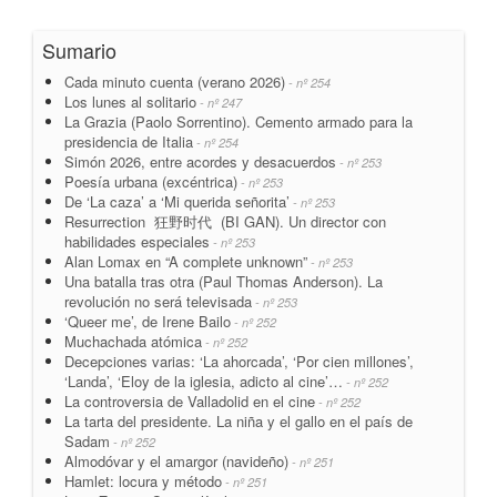
Sumario
Cada minuto cuenta (verano 2026)
- nº 254
Los lunes al solitario
- nº 247
La Grazia (Paolo Sorrentino). Cemento armado para la
presidencia de Italia
- nº 254
Simón 2026, entre acordes y desacuerdos
- nº 253
Poesía urbana (excéntrica)
- nº 253
De ‘La caza’ a ‘Mi querida señorita’
- nº 253
Resurrection 狂野时代 (BI GAN). Un director con
habilidades especiales
- nº 253
Alan Lomax en “A complete unknown”
- nº 253
Una batalla tras otra (Paul Thomas Anderson). La
revolución no será televisada
- nº 253
‘Queer me’, de Irene Bailo
- nº 252
Muchachada atómica
- nº 252
Decepciones varias: ‘La ahorcada’, ‘Por cien millones’,
‘Landa’, ‘Eloy de la iglesia, adicto al cine’…
- nº 252
La controversia de Valladolid en el cine
- nº 252
La tarta del presidente. La niña y el gallo en el país de
Sadam
- nº 252
Almodóvar y el amargor (navideño)
- nº 251
Hamlet: locura y método
- nº 251