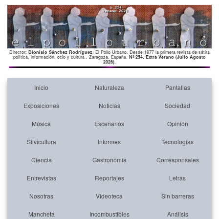
Director:
Dionisio Sánchez Rodríguez
. El Pollo Urbano. Desde 1977 la primera revista de sátira
política, información, ocio y cultura . Zaragoza. España.
Nº 254. Extra Verano (Julio Agosto
2026)
.
Inicio
Naturaleza
Pantallas
Exposiciones
Noticias
Sociedad
Música
Escenarios
Opinión
Silvicultura
Informes
Tecnologías
Ciencia
Gastronomía
Corresponsales
Entrevistas
Reportajes
Letras
Nosotras
Videoteca
Sin barreras
Mancheta
Incombustibles
Análisis