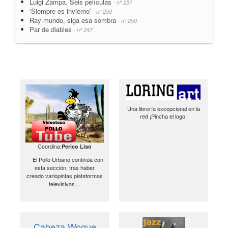
Luigi Zampa. Seis películas
- nº 251
‘Siempre es invierno’
- nº 250
Ray-mundo, siga esa sombra
- nº 250
Par de diables
- nº 247
Una librería excepcional en la
red ¡Pincha el logo!
Coordina:
Perico Liso
El Pollo Urbano continúa con
esta sección, tras haber
creado variopintas plataformas
televisivas…
Cabeza Woque