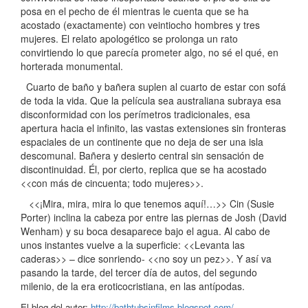
posa en el pecho de él mientras le cuenta que se ha
acostado (exactamente) con veintiocho hombres y tres
mujeres. El relato apologético se prolonga un rato
convirtiendo lo que parecía prometer algo, no sé el qué, en
horterada monumental.
Cuarto de baño y bañera suplen al cuarto de estar con sofá
de toda la vida. Que la película sea australiana subraya esa
disconformidad con los perímetros tradicionales, esa
apertura hacia el infinito, las vastas extensiones sin fronteras
espaciales de un continente que no deja de ser una isla
descomunal. Bañera y desierto central sin sensación de
discontinuidad. Él, por cierto, replica que se ha acostado
<<con más de cincuenta; todo mujeres>>.
<<¡Mira, mira, mira lo que tenemos aquí!…>> Cin (Susie
Porter) inclina la cabeza por entre las piernas de Josh (David
Wenham) y su boca desaparece bajo el agua. Al cabo de
unos instantes vuelve a la superficie: <<Levanta las
caderas>> – dice sonriendo- <<no soy un pez>>. Y así va
pasando la tarde, del tercer día de autos, del segundo
milenio, de la era eroticocristiana, en las antípodas.
El blog del autor:
http://bathtubsinfilms.blogspot.com/