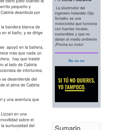
 de baño justo cuando la
perrito pequeño y
La slootmotor del
, Cabiria deambula por
ingeniero holandés Gijs
Schalkx es una
motocicleta que funciona
 la bandera blanca de
con fuentes locales,
 en el baño, y se dirige
sostenibles y que no
dañan el medio ambiente
¡Pincha su moto!
 se apoyó en la bañera,
parece más que nada un
añera, hay que insistir
No es no
o al lado de Cabiria
cionista de infortunios.
ro se desentiende del
sde el alma de Cabiria
ri y una aventura que
 Lizzari en una
nmovilidad sobre el
i la suntuosidad del
Sumario