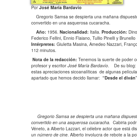
Por
José María Bardavio
Gregorio Samsa se despierta una mañana dispuesto com
convertido en una asquerosa cucaracha.
Año:
1956.
Nacionalidad:
Italia.
Producción:
Dino
Federico Fellini, Ennio Flaiano, Tullio Pinelli y Brunell
Intérpretes:
Giuletta Masina, Amedeo Nazzari, Françoi
112 minutos.
Nota de la redacción:
Tenemos la suerte de poder con
profesor y escritor
José María Bardavío
. De su blog:
estas apreciaciones sicoanalíticas de algunas película
apartado que hemos decido llamar:
“Desde el diván
Gregorio Samsa se despierta una mañana dispuesto com
convertido en una asquerosa cucaracha.
Cabiria podr
Véneto, a Alberto Lazzari, el célebre actor que está di
un
número de cine
. Alberto involucra de rebote a la 