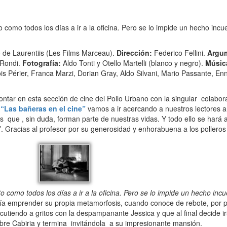
o todos los días a ir a la oficina. Pero se lo impide un hecho incue
 de Laurentiis (Les Films Marceau).
Dirección:
Federico Fellini.
Argum
o Rondi.
Fotografía:
Aldo Tonti y Otello Martelli (blanco y negro).
Músic
s Périer, Franca Marzi, Dorian Gray, Aldo Silvani, Mario Passante, En
tar en esta sección de cine del Pollo Urbano con la singular colabor
“Las bañeras en el cine”
vamos a ir acercando a nuestros lectores 
s que , sin duda, forman parte de nuestras vidas. Y todo ello se hará 
”
. Gracias al profesor por su generosidad y enhorabuena a los pollero
o todos los días a ir a la oficina. Pero se lo impide un hecho incu
ía emprender su propia metamorfosis, cuando conoce de rebote, por p
scutiendo a gritos con la despampanante Jessica y que al final decide i
pobre Cabiria y termina invitándola a su impresionante mansión.