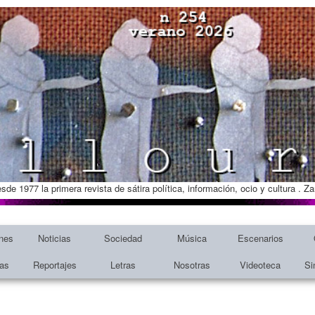
esde 1977 la primera revista de sátira política, información, ocio y cultura . 
nes
Noticias
Sociedad
Música
Escenarios
tas
Reportajes
Letras
Nosotras
Videoteca
Si