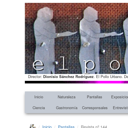
Director:
Dionisio Sánchez Rodríguez
. El Pollo Urbano. D
Inicio
Naturaleza
Pantallas
Exposicio
Ciencia
Gastronomía
Corresponsales
Entrevis
Inicio
Pantallas
Revista nº 144