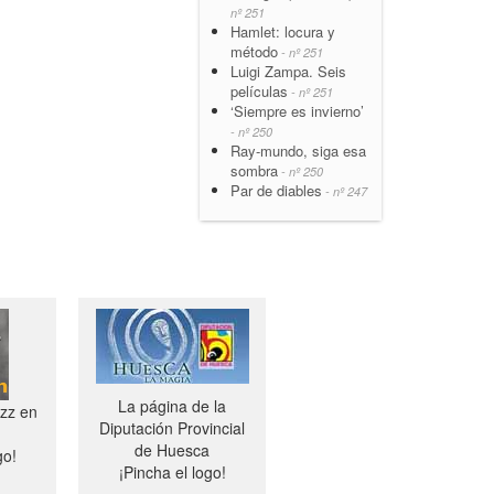
nº 251
Hamlet: locura y
método
- nº 251
Luigi Zampa. Seis
películas
- nº 251
‘Siempre es invierno’
- nº 250
Ray-mundo, siga esa
sombra
- nº 250
Par de diables
- nº 247
La página de la
azz en
Diputación Provincial
de Huesca
go!
¡Pincha el logo!