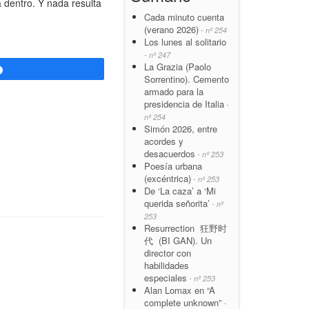
 dentro. Y nada resulta
Cada minuto cuenta
(verano 2026)
- nº 254
Los lunes al solitario
- nº 247
La Grazia (Paolo
Compartir
Sorrentino). Cemento
armado para la
presidencia de Italia
-
nº 254
Simón 2026, entre
acordes y
desacuerdos
- nº 253
Poesía urbana
(excéntrica)
- nº 253
De ‘La caza’ a ‘Mi
querida señorita’
- nº
253
Resurrection 狂野时
代 (BI GAN). Un
director con
habilidades
especiales
- nº 253
Alan Lomax en “A
complete unknown”
-