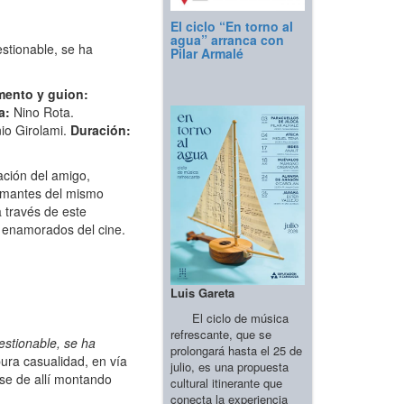
El ciclo “En torno al
agua” arranca con
stionable, se ha
Pilar Armalé
ento y guion:
a:
Nino Rota.
nio Girolami.
Duración:
ación del amigo,
amantes del mismo
a través de este
s enamorados del cine.
Luis Gareta
El ciclo de música
refrescante, que se
estionable, se ha
prolongará hasta el 25 de
ura casualidad, en vía
julio, es una propuesta
rse de allí montando
cultural itinerante que
conecta la experiencia