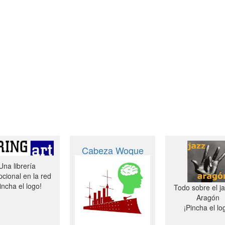
Cabeza Woque
Una librería
cional en la red
incha el logo!
Todo sobre el j
Aragón
¡Pincha el lo