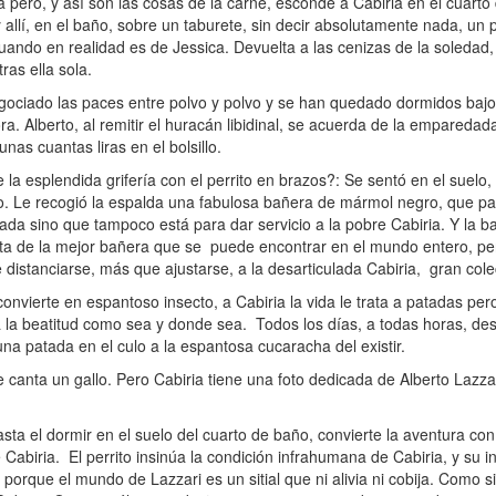
 pero, y así son las cosas de la carne, esconde a Cabiria en el cuarto
allí, en el baño, sobre un taburete, sin decir absolutamente nada, un 
ando en realidad es de Jessica. Devuelta a las cenizas de la soledad
ras ella sola.
gociado las paces entre polvo y polvo y se han quedado dormidos bajo
. Alberto, al remitir el huracán libidinal, se acuerda de la emparedada
unas cuantas liras en el bolsillo.
esplendida grifería con el perrito en brazos?: Se sentó en el suelo,
o. Le recogió la espalda una fabulosa bañera de mármol negro, que 
nada sino que tampoco está para dar servicio a la pobre Cabiria. Y la b
ata de la mejor bañera que se puede encontrar en el mundo entero, per
istanciarse, más que ajustarse, a la desarticulada Cabiria, gran colec
onvierte en espantoso insecto, a Cabiria la vida le trata a patadas pe
e a la beatitud como sea y donde sea. Todos los días, a todas horas, de
na patada en el culo a la espantosa cucaracha del existir.
anta un gallo. Pero Cabiria tiene una foto dedicada de Alberto Lazza
a el dormir en el suelo del cuarto de baño, convierte la aventura con
 Cabiria. El perrito insinúa la condición infrahumana de Cabiria, y su i
 porque el mundo de Lazzari es un sitial que ni alivia ni cobija. Como s