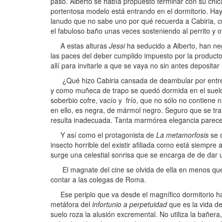
paso. Alberto se había propuesto terminar con su chica
portentosa modelo está entrando en el dormitorio. Hay 
lanudo que no sabe uno por qué recuerda a Cabiria, cu
el fabuloso baño unas veces sosteniendo al perrito y ot
A estas alturas
Jessi
ha seducido a Alberto, han ne
las paces del deber cumplido impuesto por la productora
allí para invitarle a que se vaya no sin antes depositar 
¿Qué hizo Cabiria cansada de deambular por entre la 
y como muñeca de trapo se quedó dormida en el suel
soberbio cofre, vacío y frío, que no sólo no contiene 
en ello, es negra, de mármol negro. Seguro que se tr
resulta inadecuada. Tanta marmórea elegancia parece d
Y así como el protagonista de
La metamorfosis
se c
insecto horrible del existir afiliada como está siempr
surge una celestial sonrisa que se encarga de de dar u
El magnate del cine se olvida de ella en menos que c
contar a las colegas de Roma.
Ese periplo que va desde el magnífico dormitorio hast
metáfora del
infortunio a perpetuidad
que es la vida de
suelo roza la alusión excremental. No utiliza la bañera,