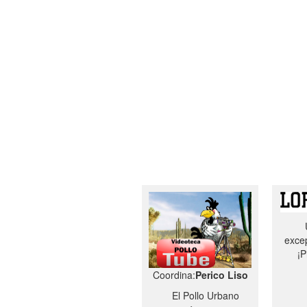
excep
¡P
Coordina:
Perico Liso
El Pollo Urbano