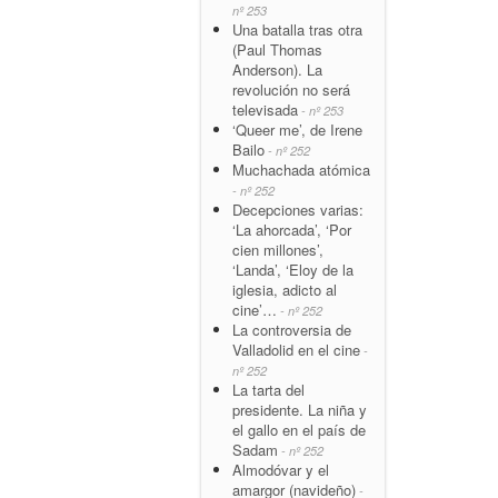
nº 253
Una batalla tras otra
(Paul Thomas
Anderson). La
revolución no será
televisada
- nº 253
‘Queer me’, de Irene
Bailo
- nº 252
Muchachada atómica
- nº 252
Decepciones varias:
‘La ahorcada’, ‘Por
cien millones’,
‘Landa’, ‘Eloy de la
iglesia, adicto al
cine’…
- nº 252
La controversia de
Valladolid en el cine
-
nº 252
La tarta del
presidente. La niña y
el gallo en el país de
Sadam
- nº 252
Almodóvar y el
amargor (navideño)
-