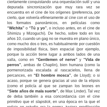
ciertamente conquistando una orquestación sutil y una
depurada sincronización que muy rara vez se
encuentra en el cine de los orígenes (preferencia, por
cierto, que volvería efímeramente al cine con el uso de
los formatos panorámicos, en películas como
“Wichita”
o
“Tú y yo”
, o incluso antes, en el cine de
Shimizu y Mizoguchi). De hecho, sobre todo en los
años 10, cuando un gag no se muestra en plano único,
como mucho dos o tres, es habitualmente por cuestión
de imposibilidad física, bien espacial (por ejemplo,
porque la acción tiene lugar a ambos lados de una
valla, como en
“Gentlemen of nerve”
y
“Vida de
perros”
, ambas de Chaplin), bien humana (como la
pormenorizada escalada al rascacielos, llena de
percances, en
“El hombre mosca”
, de Lloyd); o si
acaso, porque se genera gracias al uso de la elipsis
(como el policía al que se zampan los leones en
“Siete años de mala suerte”
, de Max Linder). Tal vez
de deba también a esa concordancia con el cine
primitivo que el
slapstick
, en una época en la que el
rodaje en estudio era la norma, tuviera predilección