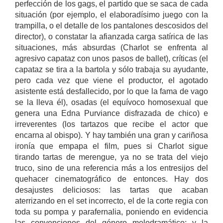
perfección de los gags, el partido que se saca de cada
situación (por ejemplo, el elaboradísimo juego con la
trampilla, o el detalle de los pantalones descosidos del
director), o constatar la afianzada carga satírica de las
situaciones, más absurdas (Charlot se enfrenta al
agresivo capataz con unos pasos de ballet), críticas (el
capataz se tira a la bartola y sólo trabaja su ayudante,
pero cada vez que viene el productor, el agotado
asistente está desfallecido, por lo que la fama de vago
se la lleva él), osadas (el equívoco homosexual que
genera una Edna Purviance disfrazada de chico) e
irreverentes (los tartazos que recibe el actor que
encarna al obispo). Y hay también una gran y cariñosa
ironía que empapa el film, pues si Charlot sigue
tirando tartas de merengue, ya no se trata del viejo
truco, sino de una referencia más a los entresijos del
quehacer cinematográfico de entonces. Hay dos
desajustes deliciosos: las tartas que acaban
aterrizando en el set incorrecto, el de la corte regia con
toda su pompa y parafernalia, poniendo en evidencia
las convenciones del género melodramático; y la