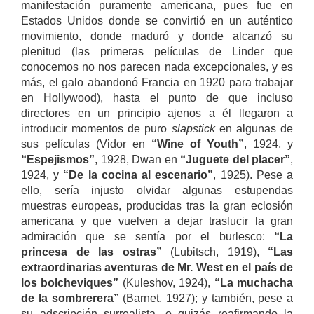
manifestación puramente americana, pues fue en
Estados Unidos donde se convirtió en un auténtico
movimiento, donde maduró y donde alcanzó su
plenitud (las primeras películas de Linder que
conocemos no nos parecen nada excepcionales, y es
más, el galo abandonó Francia en 1920 para trabajar
en Hollywood), hasta el punto de que incluso
directores en un principio ajenos a él llegaron a
introducir momentos de puro
slapstick
en algunas de
sus películas (Vidor en
“Wine of Youth”
, 1924, y
“Espejismos”
, 1928, Dwan en
“Juguete del placer”
,
1924, y
“De la cocina al escenario”
, 1925). Pese a
ello, sería injusto olvidar algunas estupendas
muestras europeas, producidas tras la gran eclosión
americana y que vuelven a dejar traslucir la gran
admiración que se sentía por el burlesco:
“La
princesa de las ostras”
(Lubitsch, 1919),
“Las
extraordinarias aventuras de Mr. West en el país de
los bolcheviques”
(Kuleshov, 1924),
“La muchacha
de la sombrerera”
(Barnet, 1927); y también, pese a
su adscripción surrealista, o quizás reafirmando la