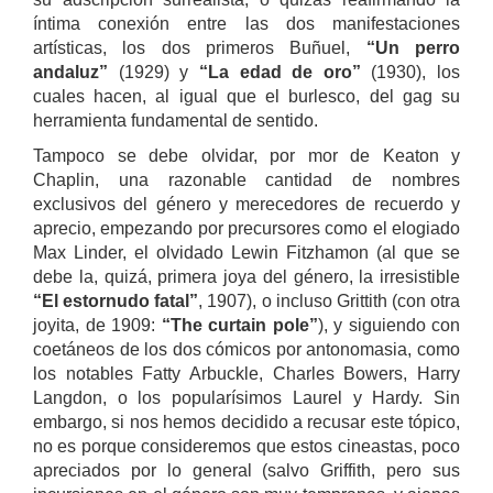
íntima conexión entre las dos manifestaciones
artísticas, los dos primeros Buñuel,
“Un perro
andaluz”
(1929) y
“La edad de oro”
(1930), los
cuales hacen, al igual que el burlesco, del gag su
herramienta fundamental de sentido.
Tampoco se debe olvidar, por mor de Keaton y
Chaplin, una razonable cantidad de nombres
exclusivos del género y merecedores de recuerdo y
aprecio, empezando por precursores como el elogiado
Max Linder, el olvidado Lewin Fitzhamon (al que se
debe la, quizá, primera joya del género, la irresistible
“El estornudo fatal”
, 1907), o incluso Grittith (con otra
joyita, de 1909:
“The curtain pole”
), y siguiendo con
coetáneos de los dos cómicos por antonomasia, como
los notables Fatty Arbuckle, Charles Bowers, Harry
Langdon, o los popularísimos Laurel y Hardy. Sin
embargo, si nos hemos decidido a recusar este tópico,
no es porque consideremos que estos cineastas, poco
apreciados por lo general (salvo Griffith, pero sus