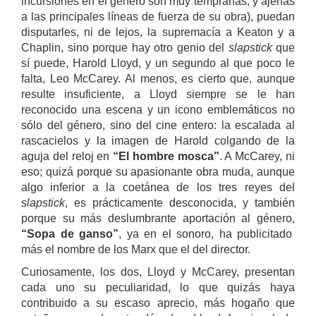
incursiones en el género son muy tempranas, y ajenas
a las principales líneas de fuerza de su obra), puedan
disputarles, ni de lejos, la supremacía a Keaton y a
Chaplin, sino porque hay otro genio del
slapstick
que
sí puede, Harold Lloyd, y un segundo al que poco le
falta, Leo McCarey. Al menos, es cierto que, aunque
resulte insuficiente, a Lloyd siempre se le han
reconocido una escena y un icono emblemáticos no
sólo del género, sino del cine entero: la escalada al
rascacielos y la imagen de Harold colgando de la
aguja del reloj en
“El hombre mosca”
. A McCarey, ni
eso; quizá porque su apasionante obra muda, aunque
algo inferior a la coetánea de los tres reyes del
slapstick
, es prácticamente desconocida, y también
porque su más deslumbrante aportación al género,
“Sopa de ganso”
, ya en el sonoro, ha publicitado
más el nombre de los Marx que el del director.
Curiosamente, los dos, Lloyd y McCarey, presentan
cada uno su peculiaridad, lo que quizás haya
contribuido a su escaso aprecio, más hogaño que