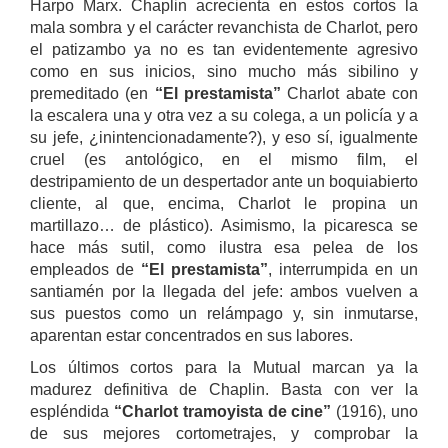
Harpo Marx. Chaplin acrecienta en estos cortos la
mala sombra y el carácter revanchista de Charlot, pero
el patizambo ya no es tan evidentemente agresivo
como en sus inicios, sino mucho más sibilino y
premeditado (en
“El prestamista”
Charlot abate con
la escalera una y otra vez a su colega, a un policía y a
su jefe, ¿inintencionadamente?), y eso sí, igualmente
cruel (es antológico, en el mismo film, el
destripamiento de un despertador ante un boquiabierto
cliente, al que, encima, Charlot le propina un
martillazo… de plástico). Asimismo, la picaresca se
hace más sutil, como ilustra esa pelea de los
empleados de
“El prestamista”
, interrumpida en un
santiamén por la llegada del jefe: ambos vuelven a
sus puestos como un relámpago y, sin inmutarse,
aparentan estar concentrados en sus labores.
Los últimos cortos para la Mutual marcan ya la
madurez definitiva de Chaplin. Basta con ver la
espléndida
“Charlot tramoyista de cine”
(1916), uno
de sus mejores cortometrajes, y comprobar la