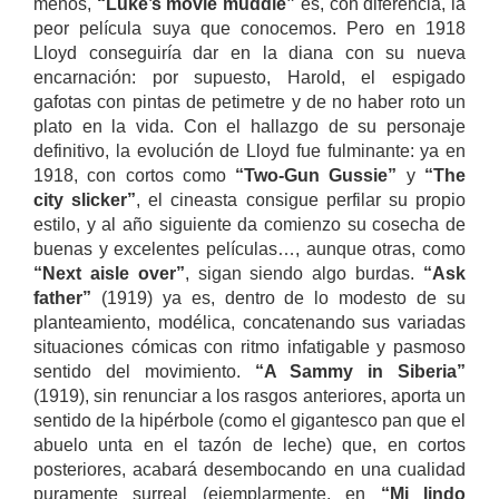
menos,
“Luke’s movie muddle”
es, con diferencia, la
peor película suya que conocemos. Pero en 1918
Lloyd conseguiría dar en la diana con su nueva
encarnación: por supuesto, Harold, el espigado
gafotas con pintas de petimetre y de no haber roto un
plato en la vida. Con el hallazgo de su personaje
definitivo, la evolución de Lloyd fue fulminante: ya en
1918, con cortos como
“Two-Gun Gussie”
y
“The
city slicker”
, el cineasta consigue perfilar su propio
estilo, y al año siguiente da comienzo su cosecha de
buenas y excelentes películas…, aunque otras, como
“Next aisle over”
, sigan siendo algo burdas.
“Ask
father”
(1919) ya es, dentro de lo modesto de su
planteamiento, modélica, concatenando sus variadas
situaciones cómicas con ritmo infatigable y pasmoso
sentido del movimiento.
“A Sammy in Siberia”
(1919), sin renunciar a los rasgos anteriores, aporta un
sentido de la hipérbole (como el gigantesco pan que el
abuelo unta en el tazón de leche) que, en cortos
posteriores, acabará desembocando en una cualidad
puramente surreal (ejemplarmente, en
“Mi lindo