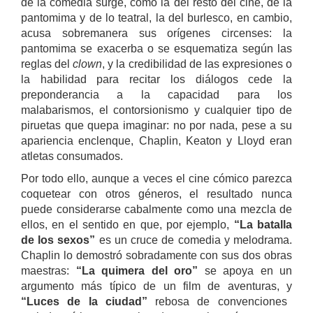
de la comedia surge, como la del resto del cine, de la
pantomima y de lo teatral, la del burlesco, en cambio,
acusa sobremanera sus orígenes circenses: la
pantomima se exacerba o se esquematiza según las
reglas del
clown
, y la credibilidad de las expresiones o
la habilidad para recitar los diálogos cede la
preponderancia a la capacidad para los
malabarismos, el contorsionismo y cualquier tipo de
piruetas que quepa imaginar: no por nada, pese a su
apariencia enclenque, Chaplin, Keaton y Lloyd eran
atletas consumados.
Por todo ello, aunque a veces el cine cómico parezca
coquetear con otros géneros, el resultado nunca
puede considerarse cabalmente como una mezcla de
ellos, en el sentido en que, por ejemplo,
“La batalla
de los sexos”
es un cruce de comedia y melodrama.
Chaplin lo demostró sobradamente con sus dos obras
maestras:
“La quimera del oro”
se apoya en un
argumento más típico de un film de aventuras, y
“Luces de la ciudad”
rebosa de convenciones