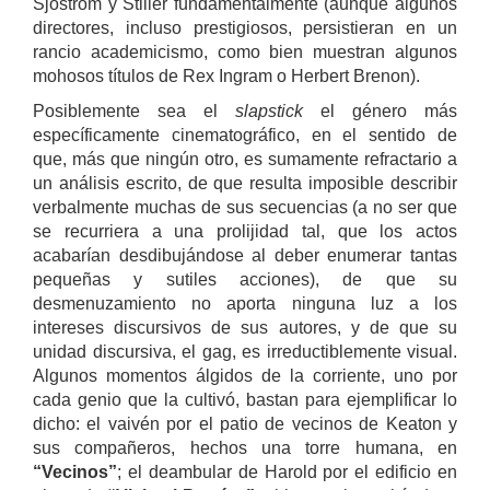
Sjöström y Stiller fundamentalmente (aunque algunos
directores, incluso prestigiosos, persistieran en un
rancio academicismo, como bien muestran algunos
mohosos títulos de Rex Ingram o Herbert Brenon).
Posiblemente sea el
slapstick
el género más
específicamente cinematográfico, en el sentido de
que, más que ningún otro, es sumamente refractario a
un análisis escrito, de que resulta imposible describir
verbalmente muchas de sus secuencias (a no ser que
se recurriera a una prolijidad tal, que los actos
acabarían desdibujándose al deber enumerar tantas
pequeñas y sutiles acciones), de que su
desmenuzamiento no aporta ninguna luz a los
intereses discursivos de sus autores, y de que su
unidad discursiva, el gag, es irreductiblemente visual.
Algunos momentos álgidos de la corriente, uno por
cada genio que la cultivó, bastan para ejemplificar lo
dicho: el vaivén por el patio de vecinos de Keaton y
sus compañeros, hechos una torre humana, en
“Vecinos”
; el deambular de Harold por el edificio en