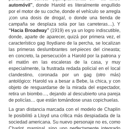
automóvil”
, donde Harold es literalmente engullido
por el motor de su coche, donde el vehículo se arregla
¡con una dosis de droga!, o donde una tienda de
campaña se desplaza sola por las carreteras…). Y
“Hacia Broadway”
(1919) es ya un logro indiscutible,
donde, aparte de aparecer, quizá por primera vez, el
característico gag lloydiano de la percha, se localizan
las primeras deslumbrantes
set-pieces
del cineasta;
en concreto, la persecución a Harold por la patrona y
el matón en las escaleras de la casa, y muy
especialmente, la frustrada redada policial en el local
clandestino, coronada por un gag (otro más)
antológico: Harold va a besar a Bebe, la chica, y con
objeto de resguardarse de la mirada del espectador,
retira un biombo…, dejando al descubierto una pareja
de policías… que están tomándose unas copichuelas.
La gran distancia marcada con el modelo de Chaplin
le posibilitó a Lloyd una crítica más despiadada de la
sociedad americana. Su nuevo personaje no es, como
Charlot, marginal, sino uno perfectamente integrado