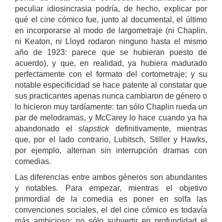
peculiar idiosincrasia podría, de hecho, explicar por
qué el cine cómico fue, junto al documental, el último
en incorporarse al modo de largometraje (ni Chaplin,
ni Keaton, ni Lloyd rodaron ninguno hasta el mismo
año de 1923: parece que se hubieran puesto de
acuerdo), y que, en realidad, ya hubiera madurado
perfectamente con el formato del cortometraje; y su
notable especificidad se hace patente al constatar que
sus practicantes apenas nunca cambiaron de género o
lo hicieron muy tardíamente: tan sólo Chaplin rueda un
par de melodramas, y McCarey lo hace cuando ya ha
abandonado el
slapstick
definitivamente, mientras
que, por el lado contrario, Lubitsch, Stiller y Hawks,
por ejemplo, alternan sin interrupción dramas con
comedias.
Las diferencias entre ambos géneros son abundantes
y notables. Para empezar, mientras el objetivo
primordial de la comedia es poner en solfa las
convenciones sociales, el del cine cómico es todavía
más ambicioso: no sólo subvertir en profundidad el