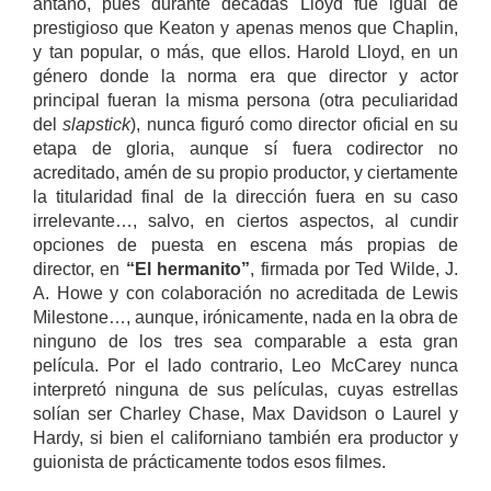
antaño, pues durante décadas Lloyd fue igual de
prestigioso que Keaton y apenas menos que Chaplin,
y tan popular, o más, que ellos. Harold Lloyd, en un
género donde la norma era que director y actor
principal fueran la misma persona (otra peculiaridad
del
slapstick
), nunca figuró como director oficial en su
etapa de gloria, aunque sí fuera codirector no
acreditado, amén de su propio productor, y ciertamente
la titularidad final de la dirección fuera en su caso
irrelevante…, salvo, en ciertos aspectos, al cundir
opciones de puesta en escena más propias de
director, en
“El hermanito”
, firmada por Ted Wilde, J.
A. Howe y con colaboración no acreditada de Lewis
Milestone…, aunque, irónicamente, nada en la obra de
ninguno de los tres sea comparable a esta gran
película. Por el lado contrario, Leo McCarey nunca
interpretó ninguna de sus películas, cuyas estrellas
solían ser Charley Chase, Max Davidson o Laurel y
Hardy, si bien el californiano también era productor y
guionista de prácticamente todos esos filmes.