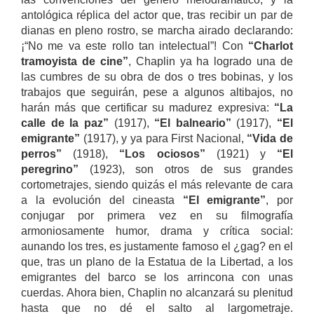
antológica réplica del actor que, tras recibir un par de
dianas en pleno rostro, se marcha airado declarando:
¡“No me va este rollo tan intelectual”! Con
“Charlot
tramoyista de cine”
, Chaplin ya ha logrado una de
las cumbres de su obra de dos o tres bobinas, y los
trabajos que seguirán, pese a algunos altibajos, no
harán más que certificar su madurez expresiva:
“La
calle de la paz”
(1917),
“El balneario”
(1917),
“El
emigrante”
(1917), y ya para First Nacional,
“Vida de
perros”
(1918),
“Los ociosos”
(1921) y
“El
peregrino”
(1923), son otros de sus grandes
cortometrajes, siendo quizás el más relevante de cara
a la evolución del cineasta
“El emigrante”
, por
conjugar por primera vez en su filmografía
armoniosamente humor, drama y crítica social:
aunando los tres, es justamente famoso el ¿gag? en el
que, tras un plano de la Estatua de la Libertad, a los
emigrantes del barco se los arrincona con unas
cuerdas. Ahora bien, Chaplin no alcanzará su plenitud
hasta que no dé el salto al largometraje.