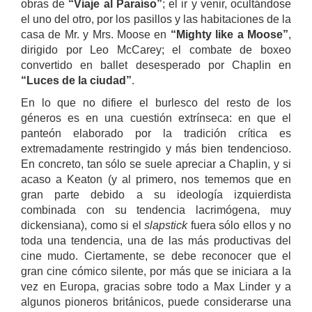
obras de
“Viaje al Paraíso”
; el ir y venir, ocultándose
el uno del otro, por los pasillos y las habitaciones de la
casa de Mr. y Mrs. Moose en
“Mighty like a Moose”
,
dirigido por Leo McCarey; el combate de boxeo
convertido en ballet desesperado por Chaplin en
“Luces de la ciudad”
.
En lo que no difiere el burlesco del resto de los
géneros es en una cuestión extrínseca: en que el
panteón elaborado por la tradición crítica es
extremadamente restringido y más bien tendencioso.
En concreto, tan sólo se suele apreciar a Chaplin, y si
acaso a Keaton (y al primero, nos tememos que en
gran parte debido a su ideología izquierdista
combinada con su tendencia lacrimógena, muy
dickensiana), como si el
slapstick
fuera sólo ellos y no
toda una tendencia, una de las más productivas del
cine mudo. Ciertamente, se debe reconocer que el
gran cine cómico silente, por más que se iniciara a la
vez en Europa, gracias sobre todo a Max Linder y a
algunos pioneros británicos, puede considerarse una