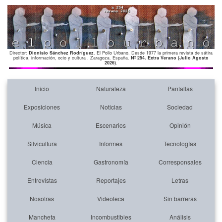
Director:
Dionisio Sánchez Rodríguez
. El Pollo Urbano. Desde 1977 la primera revista de sátira
política, información, ocio y cultura . Zaragoza. España.
Nº 254. Extra Verano (Julio Agosto
2026)
.
Inicio
Naturaleza
Pantallas
Exposiciones
Noticias
Sociedad
Música
Escenarios
Opinión
Silvicultura
Informes
Tecnologías
Ciencia
Gastronomía
Corresponsales
Entrevistas
Reportajes
Letras
Nosotras
Videoteca
Sin barreras
Mancheta
Incombustibles
Análisis