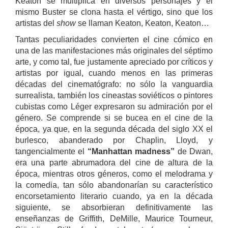
Keaton se multiplica en diversos personajes y el
mismo Buster se clona hasta el vértigo, sino que los
artistas del
show
se llaman Keaton, Keaton, Keaton…
Tantas peculiaridades convierten el cine cómico en
una de las manifestaciones más originales del séptimo
arte, y como tal, fue justamente apreciado por críticos y
artistas por igual, cuando menos en las primeras
décadas del cinematógrafo: no sólo la vanguardia
surrealista, también los cineastas soviéticos o pintores
cubistas como Léger expresaron su admiración por el
género. Se comprende si se bucea en el cine de la
época, ya que, en la segunda década del siglo XX el
burlesco, abanderado por Chaplin, Lloyd, y
tangencialmente el
“Manhattan madness”
de Dwan,
era una parte abrumadora del cine de altura de la
época, mientras otros géneros, como el melodrama y
la comedia, tan sólo abandonarían su característico
encorsetamiento literario cuando, ya en la década
siguiente, se absorbieran definitivamente las
enseñanzas de Griffith, DeMille, Maurice Tourneur,