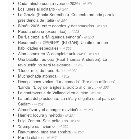
Cada minuto cuenta (verano 2026)
- nº 254
Los lunes al solitario
- nº 247
La Grazia (Paolo Sorrentino). Cemento armado para la
presidencia de Italia
- nº 254
Simón 2026, entre acordes y desacuerdos
- nº 253
Poesía urbana (excéntrica)
- nº 253
De ‘La caza’ a ‘Mi querida señorita’
- nº 253
Resurrection 狂野时代 (BI GAN). Un director con
habilidades especiales
- nº 253
Alan Lomax en “A complete unknown”
- nº 253
Una batalla tras otra (Paul Thomas Anderson). La
revolución no será televisada
- nº 253
‘Queer me’, de Irene Bailo
- nº 252
Muchachada atómica
- nº 252
Decepciones varias: ‘La ahorcada’, ‘Por cien millones’,
‘Landa’, ‘Eloy de la iglesia, adicto al cine’…
- nº 252
La controversia de Valladolid en el cine
- nº 252
La tarta del presidente. La niña y el gallo en el país de
Sadam
- nº 252
Almodóvar y el amargor (navideño)
- nº 251
Hamlet: locura y método
- nº 251
Luigi Zampa. Seis películas
- nº 251
‘Siempre es invierno’
- nº 250
Ray-mundo, siga esa sombra
- nº 250
Par de diables
- nº 247