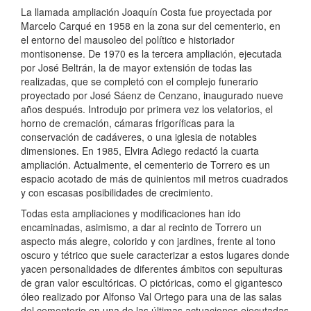
La llamada ampliación Joaquín Costa fue proyectada por
Marcelo Carqué en 1958 en la zona sur del cementerio, en
el entorno del mausoleo del político e historiador
montisonense. De 1970 es la tercera ampliación, ejecutada
por José Beltrán, la de mayor extensión de todas las
realizadas, que se completó con el complejo funerario
proyectado por José Sáenz de Cenzano, inaugurado nueve
años después. Introdujo por primera vez los velatorios, el
horno de cremación, cámaras frigoríficas para la
conservación de cadáveres, o una iglesia de notables
dimensiones. En 1985, Elvira Adiego redactó la cuarta
ampliación. Actualmente, el cementerio de Torrero es un
espacio acotado de más de quinientos mil metros cuadrados
y con escasas posibilidades de crecimiento.
Todas esta ampliaciones y modificaciones han ido
encaminadas, asimismo, a dar al recinto de Torrero un
aspecto más alegre, colorido y con jardines, frente al tono
oscuro y tétrico que suele caracterizar a estos lugares donde
yacen personalidades de diferentes ámbitos con sepulturas
de gran valor escultóricas. O pictóricas, como el gigantesco
óleo realizado por Alfonso Val Ortego para una de las salas
del cementerio en una de las últimas actuaciones ejecutadas