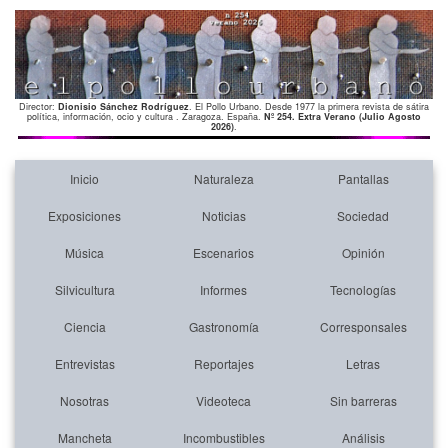
Director:
Dionisio Sánchez Rodríguez
. El Pollo Urbano. Desde 1977 la primera revista de sátira
política, información, ocio y cultura . Zaragoza. España.
Nº 254. Extra Verano (Julio Agosto
2026)
.
Inicio
Naturaleza
Pantallas
Exposiciones
Noticias
Sociedad
Música
Escenarios
Opinión
Silvicultura
Informes
Tecnologías
Ciencia
Gastronomía
Corresponsales
Entrevistas
Reportajes
Letras
Nosotras
Videoteca
Sin barreras
Mancheta
Incombustibles
Análisis