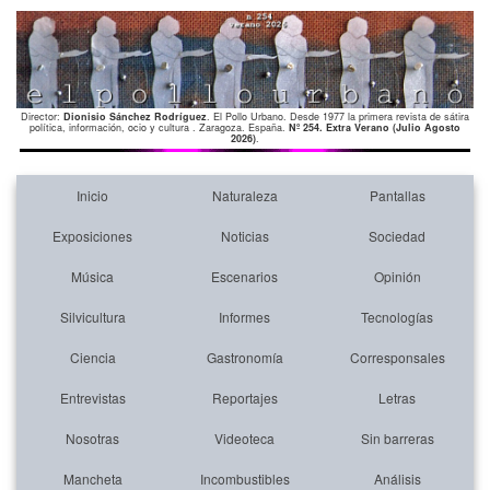
Director:
Dionisio Sánchez Rodríguez
. El Pollo Urbano. Desde 1977 la primera revista de sátira
política, información, ocio y cultura . Zaragoza. España.
Nº 254. Extra Verano (Julio Agosto
2026)
.
Inicio
Naturaleza
Pantallas
Exposiciones
Noticias
Sociedad
Música
Escenarios
Opinión
Silvicultura
Informes
Tecnologías
Ciencia
Gastronomía
Corresponsales
Entrevistas
Reportajes
Letras
Nosotras
Videoteca
Sin barreras
Mancheta
Incombustibles
Análisis