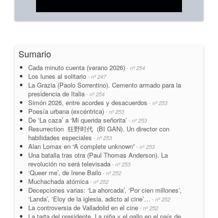
Sumario
Cada minuto cuenta (verano 2026)
- nº 254
Los lunes al solitario
- nº 247
La Grazia (Paolo Sorrentino). Cemento armado para la
presidencia de Italia
- nº 254
Simón 2026, entre acordes y desacuerdos
- nº 253
Poesía urbana (excéntrica)
- nº 253
De ‘La caza’ a ‘Mi querida señorita’
- nº 253
Resurrection 狂野时代 (BI GAN). Un director con
habilidades especiales
- nº 253
Alan Lomax en “A complete unknown”
- nº 253
Una batalla tras otra (Paul Thomas Anderson). La
revolución no será televisada
- nº 253
‘Queer me’, de Irene Bailo
- nº 252
Muchachada atómica
- nº 252
Decepciones varias: ‘La ahorcada’, ‘Por cien millones’,
‘Landa’, ‘Eloy de la iglesia, adicto al cine’…
- nº 252
La controversia de Valladolid en el cine
- nº 252
La tarta del presidente. La niña y el gallo en el país de