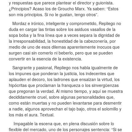
y respuestas que parece plantear el director y guionista.
¿Principios? Acaso los de Groucho Marx. Ya saben: “Estos
son mis principios. Si no le gustan, tengo otros”.
Mordaz e irónico, inteligente y comprometido, Repliego no
duda en cargar las tintas sobre los asiduos vasallos de la
sopa boba y la fina línea que a veces separa la dignidad de
la irresponsabilidad, la honestidad de la cabezonería, por
medio de uno de esos dilemas aparentemente inocuos que
surgen casi sin comerlo ni beberlo, pero que se pueden
convertir en la esencia de la existencia.
Sangrante y pasional, Repliego nos habla igualmente de
los impunes que ponderan la justicia, los indecentes que
aplauden el decoro, los ladrones que ensalzan la virtud, los
hipócritas que proclaman la franqueza o los sinvergüenzas
que pregonan la verdad. Al mismo tiempo, y aquí se muestra
decididamente cruel, sobre algunas personalidades que,
como están muertas y no pueden levantarse para desmentir
a nadie, algunos aprovechan el tajo bajo, otros el solomillo y
los más el aura. Textual.
Impagable la escena que, en plena discusión sobre lo
flexible del mercado, uno de los personajes sentencia: “Si se