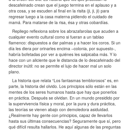
descafeinado crean que el juego termina en el aplauso y a
otra cosa, y se escuden al final en la risita (ji, ji, ji) para
regresar luego a la casa materna pidiendo el cuidado de
mamá. Para matarse de la risa, ésa y otras cobardías.
Repliego reflexiona sobre los abrazafarolas que acuden a
cualquier evento cultural como si fueran a un tablao
flamenco: dispuestos a dar palmas y a hacer los coros. Si un
día les diera por orinarles encima –colonia, por supuesto-,
habría bofetadas por ver a quiénes les salpicaba más. Y lo
hace con un aliciente que le distancia de lo descafeinado del
director inútil: no se permite el lujo de hacer mal un solo
plano.
La historia que relata “Los fantasmas temblorosos” es, en
parte, la historia del olvido. Los principios sólo están en las
mentes de los seres humanos hasta que hay que ponerlos
en práctica. Después se olvidan. En un mundo presidido por
la supervivencia física y moral, por la pura y dura práctica,
las teorías se vienen abajo con demoledora asiduidad.
¿Realmente hay gente con principios, capaz de llevarlos
hasta sus últimas consecuencias? Seguramente que sí, pero
qué difícil resulta hallarlos. He aquí algunas de las preguntas