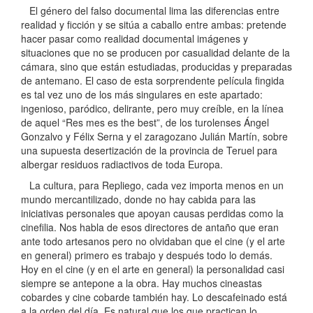
El género del falso documental lima las diferencias entre
realidad y ficción y se sitúa a caballo entre ambas: pretende
hacer pasar como realidad documental imágenes y
situaciones que no se producen por casualidad delante de la
cámara, sino que están estudiadas, producidas y preparadas
de antemano. El caso de esta sorprendente película fingida
es tal vez uno de los más singulares en este apartado:
ingenioso, paródico, delirante, pero muy creíble, en la línea
de aquel “Res mes es the best”, de los turolenses Ángel
Gonzalvo y Félix Serna y el zaragozano Julián Martín, sobre
una supuesta desertización de la provincia de Teruel para
albergar residuos radiactivos de toda Europa.
La cultura, para Repliego, cada vez importa menos en un
mundo mercantilizado, donde no hay cabida para las
iniciativas personales que apoyan causas perdidas como la
cinefilia. Nos habla de esos directores de antaño que eran
ante todo artesanos pero no olvidaban que el cine (y el arte
en general) primero es trabajo y después todo lo demás.
Hoy en el cine (y en el arte en general) la personalidad casi
siempre se antepone a la obra. Hay muchos cineastas
cobardes y cine cobarde también hay. Lo descafeinado está
a la orden del día. Es natural que los que practican lo