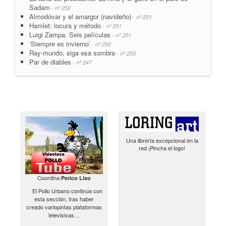
Sadam
- nº 252
Almodóvar y el amargor (navideño)
- nº 251
Hamlet: locura y método
- nº 251
Luigi Zampa. Seis películas
- nº 251
‘Siempre es invierno’
- nº 250
Ray-mundo, siga esa sombra
- nº 250
Par de diables
- nº 247
Una librería excepcional en la
red ¡Pincha el logo!
Coordina:
Perico Liso
El Pollo Urbano continúa con
esta sección, tras haber
creado variopintas plataformas
televisivas…