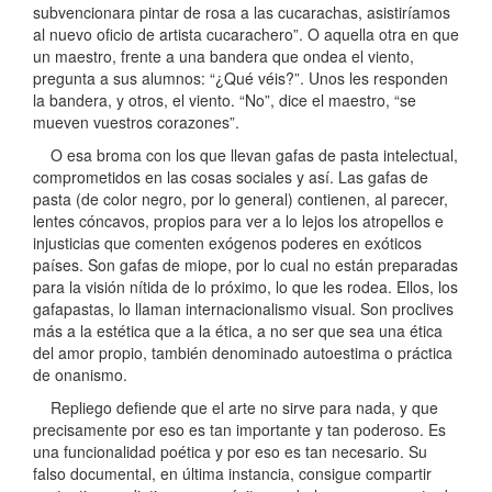
subvencionara pintar de rosa a las cucarachas, asistiríamos
al nuevo oficio de artista cucarachero”. O aquella otra en que
un maestro, frente a una bandera que ondea el viento,
pregunta a sus alumnos: “¿Qué véis?”. Unos les responden
la bandera, y otros, el viento. “No”, dice el maestro, “se
mueven vuestros corazones”.
O esa broma con los que llevan gafas de pasta intelectual,
comprometidos en las cosas sociales y así. Las gafas de
pasta (de color negro, por lo general) contienen, al parecer,
lentes cóncavos, propios para ver a lo lejos los atropellos e
injusticias que comenten exógenos poderes en exóticos
países. Son gafas de miope, por lo cual no están preparadas
para la visión nítida de lo próximo, lo que les rodea. Ellos, los
gafapastas, lo llaman internacionalismo visual. Son proclives
más a la estética que a la ética, a no ser que sea una ética
del amor propio, también denominado autoestima o práctica
de onanismo.
Repliego defiende que el arte no sirve para nada, y que
precisamente por eso es tan importante y tan poderoso. Es
una funcionalidad poética y por eso es tan necesario. Su
falso documental, en última instancia, consigue compartir