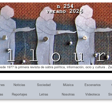
esde 1977 la primera revista de sátira política, información, ocio y cultura . 
nes
Noticias
Sociedad
Música
Escenarios
tas
Reportajes
Letras
Nosotras
Videoteca
Si