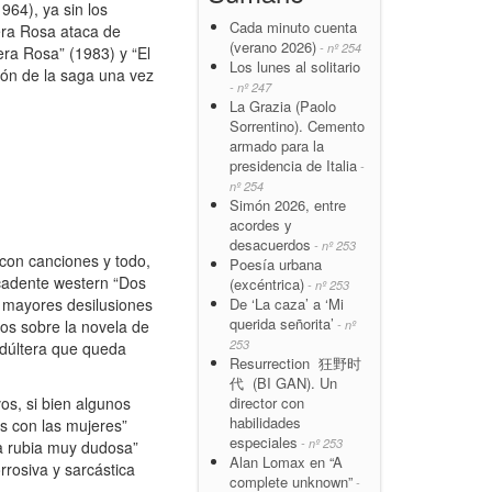
964), ya sin los
Cada minuto cuenta
tera Rosa ataca de
(verano 2026)
- nº 254
era Rosa” (1983) y “El
Los lunes al solitario
ilón de la saga una vez
- nº 247
La Grazia (Paolo
Sorrentino). Cemento
armado para la
presidencia de Italia
-
nº 254
Simón 2026, entre
acordes y
desacuerdos
- nº 253
 con canciones y todo,
Poesía urbana
ecadente western “Dos
(excéntrica)
- nº 253
s mayores desilusiones
De ‘La caza’ a ‘Mi
querida señorita’
cos sobre la novela de
- nº
253
adúltera que queda
Resurrection 狂野时
代 (BI GAN). Un
os, si bien algunos
director con
habilidades
s con las mujeres”
especiales
- nº 253
Una rubia muy dudosa”
Alan Lomax en “A
rrosiva y sarcástica
complete unknown”
-