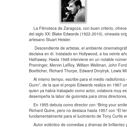
La Filmoteca de Zaragoza, con buen criterio, ofrece
del siglo XX: Blake Edwards (1922-2010), cineasta origi
artesano Stuart Heisler.
Descendiente de artistas, el ambiente cinematográfico
decisiva en él. Instalado en Hollywood, a los veinte a
Hathaway. Hasta 1948 interviene en un notable número d
Preminger, Mervin LeRoy, William Wellman, John Ford,
Boetticher, Richard Thorpe, Edward Dmytryk, Lewis Mi
Al mismo tiempo, escribe para el medio radiofónico el 
Gunn”, de la que el propio Edwards realiza en 1967 un
quien ya había trabajado como actor, colabora muy est
desempeña la labor de guionista para otros directore
En 1955 debuta como director con “Bring your smile a
Richard Quine, pero no destaca hasta 1957 con “El tem
fundamentalmente para el lucimiento de Tony Curtis en
Autor ecléctico de comedias y dramas de brillantez y