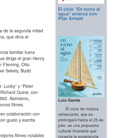
El ciclo “En torno al
agua” arranca con
Pilar Armalé
a de la segunda mitad
a, que diría el
cia familiar fuera
ue dirige el gran Henry
r Fleming, Otto
eve Sekely, Budd
r. Lucky” y “Peter
 Richard Quine, con
1962. Asimismo,
Luis Gareta
unos filmes.
El ciclo de música
 en colaboración con
refrescante, que se
on gusto y escrita
prolongará hasta el 25 de
julio, es una propuesta
cultural itinerante que
ejores filmes notables
conecta la experiencia