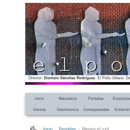
Director:
Dionisio Sánchez Rodríguez
. El Pollo Urbano. D
Inicio
Naturaleza
Pantallas
Exposicio
Ciencia
Gastronomía
Corresponsales
Entrevis
Inicio
Pantallas
Revista nº 115