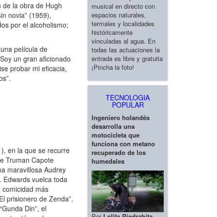
n de la obra de Hugh
musical en directo con
in novia” (1959),
espacios naturales,
termales y localidades
s por el alcoholismo;
históricamente
vinculadas al agua. En
 una película de
todas las actuaciones la
 “Soy un gran aficionado
entrada es libre y gratuita
¡Pincha la foto!
ise probar mi eficacia,
os”.
TECNOLOGIA
POPULAR
Ingeniero holandés
desarrolla una
motocicleta que
funciona con metano
, en la que se recurre
recuperado de los
a de Truman Capote
humedales
una maravillosa Audrey
a. Edwards vuelca toda
na comicidad más
El prisionero de Zenda”,
(“Gunda Din”, el
Por
Lolita Piedrahita