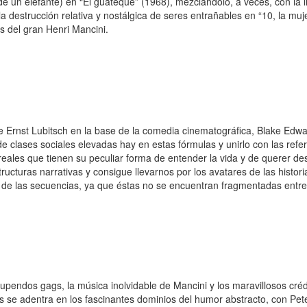
de un elefante) en “El guateque” (1968), mezclándolo, a veces, con la i
a destrucción relativa y nostálgica de seres entrañables en “10, la muje
s del gran Henri Mancini.
Ernst Lubitsch en la base de la comedia cinematográfica, Blake Edw
e clases sociales elevadas hay en estas fórmulas y unirlo con las ref
reales que tienen su peculiar forma de entender la vida y de querer de
ructuras narrativas y consigue llevarnos por los avatares de las histo
n de las secuencias, ya que éstas no se encuentran fragmentadas entre 
endos gags, la música inolvidable de Mancini y los maravillosos crédi
ds se adentra en los fascinantes dominios del humor abstracto, con Pete