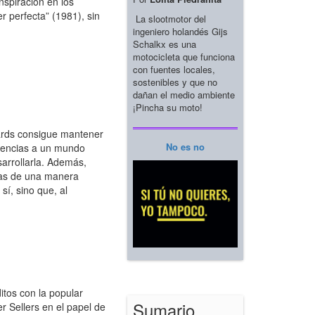
nspiración en los
r perfecta” (1981), sin
La slootmotor del
ingeniero holandés Gijs
Schalkx es una
motocicleta que funciona
con fuentes locales,
sostenibles y que no
dañan el medio ambiente
¡Pincha su moto!
ards consigue mantener
No es no
erencias a un mundo
sarrollarla. Además,
rias de una manera
sí, sino que, al
tos con la popular
Sumario
r Sellers en el papel de