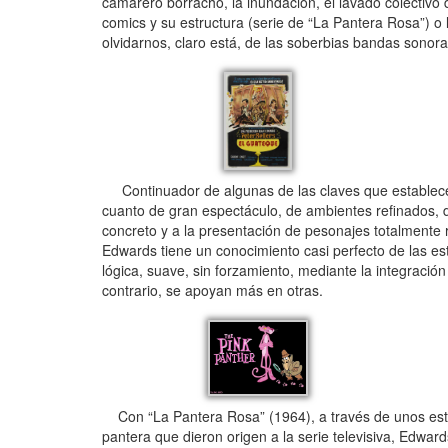
camarero borracho, la inundación, el lavado colectivo 
comics y su estructura (serie de “La Pantera Rosa”) o l
olvidarnos, claro está, de las soberbias bandas sonora
Continuador de algunas de las claves que establece 
cuanto de gran espectáculo, de ambientes refinados, d
concreto y a la presentación de pesonajes totalmente 
Edwards tiene un conocimiento casi perfecto de las est
lógica, suave, sin forzamiento, mediante la integració
contrario, se apoyan más en otras.
Con “La Pantera Rosa” (1964), a través de unos estup
pantera que dieron origen a la serie televisiva, Edwar