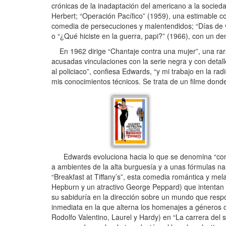
crónicas de la inadaptación del americano a la socieda
Herbert; “Operación Pacífico” (1959), una estimable c
comedia de persecuciones y malentendidos; “Días de 
o “¿Qué hiciste en la guerra, papi?” (1966), con un dem
En 1962 dirige “Chantaje contra una mujer”, una rara 
acusadas vinculaciones con la serie negra y con detall
al policiaco”, confiesa Edwards, “y mi trabajo en la ra
mis conocimientos técnicos. Se trata de un filme donde
Edwards evoluciona hacia lo que se denomina “comed
a ambientes de la alta burguesía y a unas fórmulas na
“Breakfast at Tiffany’s”, esta comedia romántica y mel
Hepburn y un atractivo George Peppard) que intentan 
su sabiduría en la dirección sobre un mundo que resp
inmediata en la que alterna los homenajes a géneros c
Rodolfo Valentino, Laurel y Hardy) en “La carrera del 