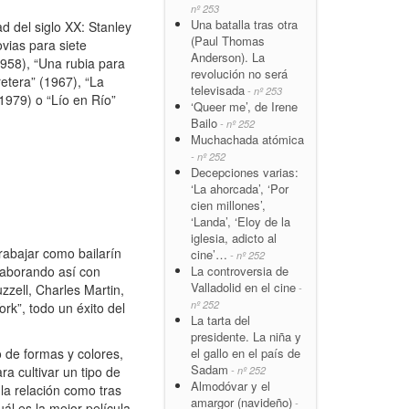
nº 253
Una batalla tras otra
d del siglo XX: Stanley
(Paul Thomas
ovias para siete
Anderson). La
1958), “Una rubia para
revolución no será
etera” (1967), “La
televisada
- nº 253
1979) o “Lío en Río”
‘Queer me’, de Irene
Bailo
- nº 252
Muchachada atómica
- nº 252
Decepciones varias:
‘La ahorcada’, ‘Por
cien millones’,
‘Landa’, ‘Eloy de la
iglesia, adicto al
rabajar como bailarín
cine’…
- nº 252
La controversia de
laborando así con
Valladolid en el cine
zell, Charles Martin,
-
nº 252
k”, todo un éxito del
La tarta del
presidente. La niña y
el gallo en el país de
 de formas y colores,
Sadam
ra cultivar un tipo de
- nº 252
Almodóvar y el
la relación como tras
amargor (navideño)
-
ál es la mejor película