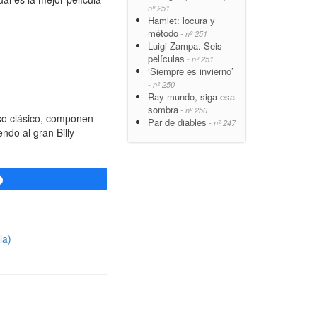
nº 251
Hamlet: locura y
método
- nº 251
Luigi Zampa. Seis
películas
- nº 251
‘Siempre es invierno’
- nº 250
Ray-mundo, siga esa
sombra
- nº 250
so clásico, componen
Par de diables
- nº 247
ndo al gran Billy
Compartir
la)