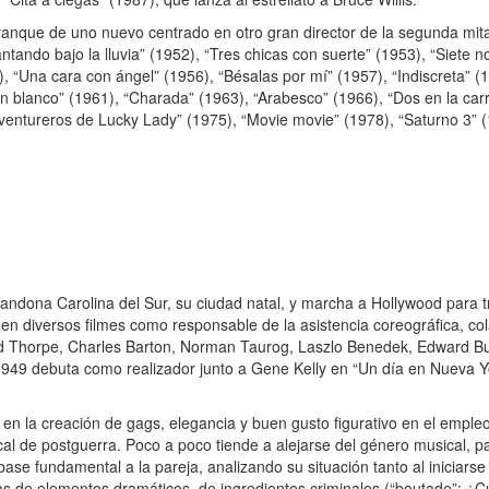
rranque de uno nuevo centrado en otro gran director de la segunda mita
tando bajo la lluvia” (1952), “Tres chicas con suerte” (1953), “Siete n
“Una cara con ángel” (1956), “Bésalas por mí” (1957), “Indiscreta” (
n blanco” (1961), “Charada” (1963), “Arabesco” (1966), “Dos en la carr
aventureros de Lucky Lady” (1975), “Movie movie” (1978), “Saturno 3” (
ndona Carolina del Sur, su ciudad natal, y marcha a Hollywood para t
en diversos filmes como responsable de la asistencia coreográfica, co
d Thorpe, Charles Barton, Norman Taurog, Laszlo Benedek, Edward Buz
9 debuta como realizador junto a Gene Kelly en “Un día en Nueva Yor
n la creación de gags, elegancia y buen gusto figurativo en el empleo
ical de postguerra. Poco a poco tiende a alejarse del género musical, pa
e fundamental a la pareja, analizando su situación tanto al iniciarse 
as de elementos dramáticos, de ingredientes criminales (“boutade”: ¿Cu