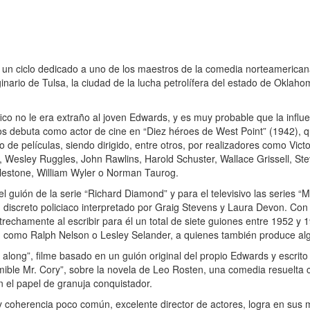
 un ciclo dedicado a uno de los maestros de la comedia norteamerican
nario de Tulsa, la ciudad de la lucha petrolífera del estado de Oklahom
 no le era extraño al joven Edwards, y es muy probable que la influen
ños debuta como actor de cine en “Diez héroes de West Point” (1942), q
e películas, siendo dirigido, entre otros, por realizadores como Victo
 Wesley Ruggles, John Rawlins, Harold Schuster, Wallace Grissell, St
lestone, William Wyler o Norman Taurog.
guión de la serie “Richard Diamond” y para el televisivo las series “M
 discreto policiaco interpretado por Graig Stevens y Laura Devon. Con
rechamente al escribir para él un total de siete guiones entre 1952 y 
s, como Ralph Nelson o Lesley Selander, a quienes también produce alg
long”, filme basado en un guión original del propio Edwards y escrito
ible Mr. Cory”, sobre la novela de Leo Rosten, una comedia resuelta c
 el papel de granuja conquistador.
 coherencia poco común, excelente director de actores, logra en sus m