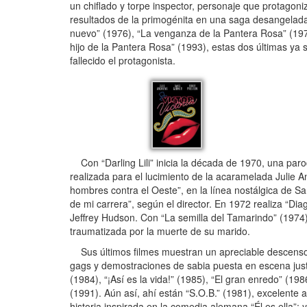
un chiflado y torpe inspector, personaje que protagoniz
resultados de la primogénita en una saga desangelada 
nuevo” (1976), “La venganza de la Pantera Rosa” (1978
hijo de la Pantera Rosa” (1993), estas dos últimas ya s
fallecido el protagonista.
Con “Darling Lili” inicia la década de 1970, una parod
realizada para el lucimiento de la acaramelada Julie 
hombres contra el Oeste”, en la línea nostálgica de S
de mi carrera”, según el director. En 1972 realiza “Dia
Jeffrey Hudson. Con “La semilla del Tamarindo” (1974)
traumatizada por la muerte de su marido.
Sus últimos filmes muestran un apreciable descenso en
gags y demostraciones de sabia puesta en escena just
(1984), “¡Así es la vida!” (1985), “El gran enredo” (19
(1991). Aún así, ahí están “S.O.B.” (1981), excelente a
historia inspirada en la comedia alemana “Él es ella”; y 