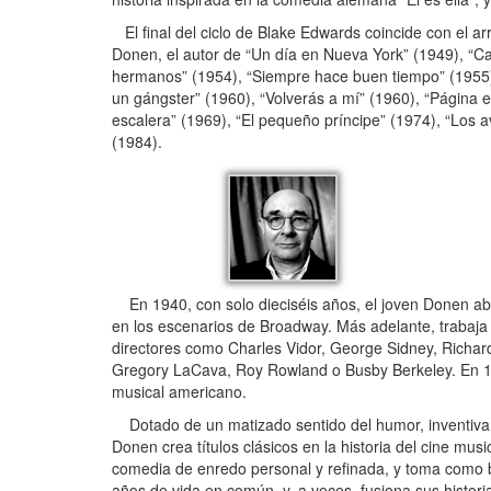
El final del ciclo de Blake Edwards coincide con el a
Donen, el autor de “Un día en Nueva York” (1949), “Can
hermanos” (1954), “Siempre hace buen tiempo” (1955), 
un gángster” (1960), “Volverás a mí” (1960), “Página e
escalera” (1969), “El pequeño príncipe” (1974), “Los 
(1984).
En 1940, con solo dieciséis años, el joven Donen aba
en los escenarios de Broadway. Más adelante, trabaja 
directores como Charles Vidor, George Sidney, Richar
Gregory LaCava, Roy Rowland o Busby Berkeley. En 194
musical americano.
Dotado de un matizado sentido del humor, inventiva e
Donen crea títulos clásicos en la historia del cine mus
comedia de enredo personal y refinada, y toma como bas
años de vida en común, y, a veces, fusiona sus histori