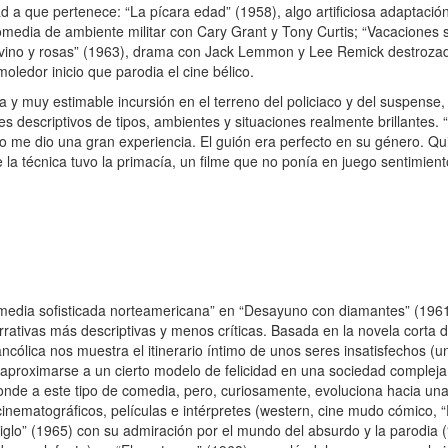
d a que pertenece: “La pícara edad” (1958), algo artificiosa adaptació
omedia de ambiente militar con Cary Grant y Tony Curtis; “Vacaciones s
vino y rosas” (1963), drama con Jack Lemmon y Lee Remick destrozado
oledor inicio que parodia el cine bélico.
y muy estimable incursión en el terreno del policiaco y del suspense,
es descriptivos de tipos, ambientes y situaciones realmente brillantes.
dio me dio una gran experiencia. El guión era perfecto en su género. Qu
 la técnica tuvo la primacía, un filme que no ponía en juego sentimient
ia sofisticada norteamericana” en “Desayuno con diamantes” (1961)
rrativas más descriptivas y menos críticas. Basada en la novela cort
ancólica nos muestra el itinerario íntimo de unos seres insatisfechos (
aproximarse a un cierto modelo de felicidad en una sociedad complej
onde a este tipo de comedia, pero, curiosamente, evoluciona hacia u
inematográficos, películas e intérpretes (western, cine mudo cómico, “
siglo” (1965) con su admiración por el mundo del absurdo y la parodia 