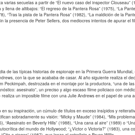
a varias secuelas a partir de “El nuevo caso del inspector Clouseau” (1
y llena de altibajos: “El regreso de la Pantera Rosa” (1975), “La Pan
), “Tras la pista de la Pantera Rosa” (1982), “La maldición de la Pant
in la presencia de Peter Sellers, dos mediocres intentos de apurar el f
ia de las típicas historias de espionaje en la Primera Guerra Mundial,
Andrews, con la que se acababa de casar. Al año siguiente realiza el d
am Peckimpah, destrozada en el montaje por la productora, “una de la
gnóstico: asesinato”, un preciso y algo escaso filme policiaco con médi
 realiza un imposible filme con una Julie Andrews en el papel de una 
 su inspiración, un cúmulo de títulos en exceso insípidos y reiterativ
ifican sobradamente su visión: “Micky y Maude” (1984), “Mis problema
86), “Asesinato en Beverly Hills” (1988), “Una cana al aire” (1989) o “
utocrítica del mundo de Hollywood; “¿Víctor o Victoria?” (1983), una co
“Cita a ciegas” (1987), que lanza al estrellato a Bruce Willis.