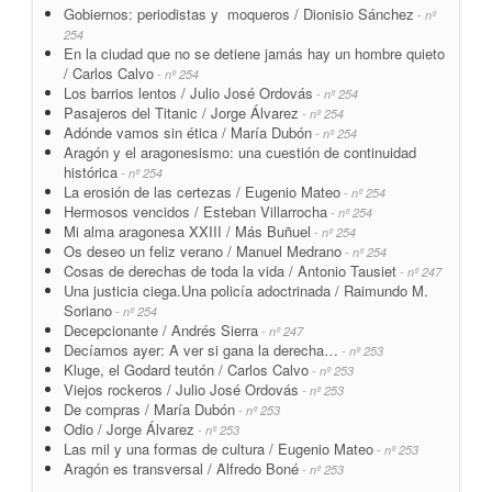
Gobiernos: periodistas y moqueros / Dionisio Sánchez
- nº
254
En la ciudad que no se detiene jamás hay un hombre quieto
/ Carlos Calvo
- nº 254
Los barrios lentos / Julio José Ordovás
- nº 254
Pasajeros del Titanic / Jorge Álvarez
- nº 254
Adónde vamos sin ética / María Dubón
- nº 254
Aragón y el aragonesismo: una cuestión de continuidad
histórica
- nº 254
La erosión de las certezas / Eugenio Mateo
- nº 254
Hermosos vencidos / Esteban Villarrocha
- nº 254
Mi alma aragonesa XXIII / Más Buñuel
- nº 254
Os deseo un feliz verano / Manuel Medrano
- nº 254
Cosas de derechas de toda la vida / Antonio Tausiet
- nº 247
Una justicia ciega.Una policía adoctrinada / Raimundo M.
Soriano
- nº 254
Decepcionante / Andrés Sierra
- nº 247
Decíamos ayer: A ver si gana la derecha…
- nº 253
Kluge, el Godard teutón / Carlos Calvo
- nº 253
Viejos rockeros / Julio José Ordovás
- nº 253
De compras / María Dubón
- nº 253
Odio / Jorge Álvarez
- nº 253
Las mil y una formas de cultura / Eugenio Mateo
- nº 253
Aragón es transversal / Alfredo Boné
- nº 253