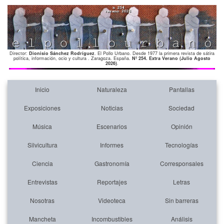
Director:
Dionisio Sánchez Rodríguez
. El Pollo Urbano. Desde 1977 la primera revista de sátira
política, información, ocio y cultura . Zaragoza. España.
Nº 254. Extra Verano (Julio Agosto
2026)
.
Inicio
Naturaleza
Pantallas
Exposiciones
Noticias
Sociedad
Música
Escenarios
Opinión
Silvicultura
Informes
Tecnologías
Ciencia
Gastronomía
Corresponsales
Entrevistas
Reportajes
Letras
Nosotras
Videoteca
Sin barreras
Mancheta
Incombustibles
Análisis