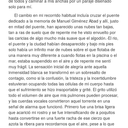
de todos y caminar a mis anchas por un paraje diseñado
solo para mí.
El cambio en mi recorrido habitual incluía cruzar el puente
dedicado a la memoria de Manuel Giménez Abad y allí, justo
en mitad del puente, han aparecido unas nubes tan bajas,
tan a ras de suelo que de repente me he visto envuelto por
las caricias de algo mucho más suave que el algodón.-El rio,
el puente y la ciudad habían desaparecido y bajo mis pies
solo había un infinito mar de nubes sobre el que flotaba de
una manera muy diferente a cuando flotas en la piscina o el
mar, estaba suspendido en el aire y de repente me sentí
muy frágil. La sensación inicial de alegría ante aquella
inmensidad blanca se transformó en un sobresalto de
contagio, como si la confusión, la tristeza y la incertidumbre
estuvieran ocupando todas las células de mi cuerpo hasta
que el sufrimiento se hizo insoportable y grité. El grito utilizó
todo el volumen de aire que mis pulmones pueden procesar,
y las cuerdas vocales convirtieron aquel torrente en una
señal de alarma que funcionó. Primero fue una brisa ligera
que acarició mi rostro y se fue intensificando de a poquitos
hasta convertirse en una fuerte racha de ese cierzo que
azota la ribera para recordarnos que el aire, pese a lo que