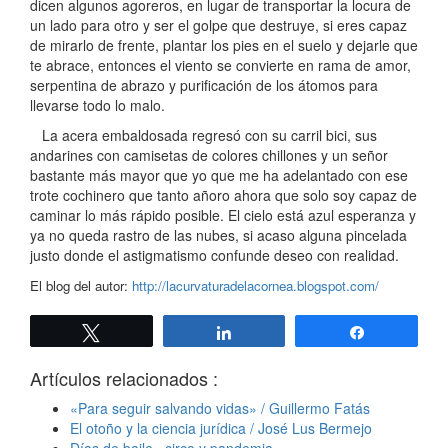
dicen algunos agoreros, en lugar de transportar la locura de
un lado para otro y ser el golpe que destruye, si eres capaz
de mirarlo de frente, plantar los pies en el suelo y dejarle que
te abrace, entonces el viento se convierte en rama de amor,
serpentina de abrazo y purificación de los átomos para
llevarse todo lo malo.
La acera embaldosada regresó con su carril bici, sus
andarines con camisetas de colores chillones y un señor
bastante más mayor que yo que me ha adelantado con ese
trote cochinero que tanto añoro ahora que solo soy capaz de
caminar lo más rápido posible. El cielo está azul esperanza y
ya no queda rastro de las nubes, si acaso alguna pincelada
justo donde el astigmatismo confunde deseo con realidad.
El blog del autor:
http://lacurvaturadelacornea.blogspot.com/
Twittear
Compartir
Compartir
Artículos relacionados :
«Para seguir salvando vidas» / Guillermo Fatás
El otoño y la ciencia jurídica / José Lus Bermejo