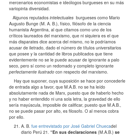
mercenarios economistas e ideólogos burgueses en su más
variopinta diversidad.
Algunos reputados
intelectuales
burgueses como Mario
Augusto Bunge (M. A. B.), físico, filósofo de la ciencia
humanista Argentina, al que citamos como uno de los
críticos laureados del marxismo, que ni siquiera es el que
más disparates dice acerca del mismo, no le podríamos
acusar de iletrado, dado el número de títulos universitarios
que posee y la cantidad de libros publicados que tiene
evidentemente no se le puede acusar de ignorante a palo
seco, pero sí como un redomado y completo ignorante
perfectamente ilustrado
con respecto del marxismo.
Hay que suponer, cuya suposición se hace por concederle
de entrada algo a favor, que M.A.B. no se ha leído
absolutamente nada de Marx, puesto que de haberlo hecho
y no haber entendido ni una sola letra, la gravedad de ello
sería mayúscula, imposible de calificar, puesto que M.A.B.,
no se puede pasar por alto, es filosofo. O al menos cobra
por ello.
A. B.
fue entrevistado por José Gabriel Chueca
del
diario Perú 21.
“En sus declaraciones
(M.A.B.)
se