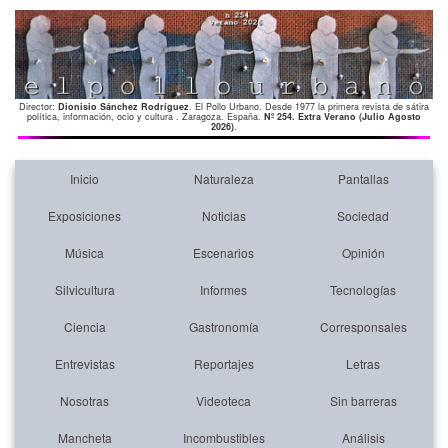
Director:
Dionisio Sánchez Rodríguez
. El Pollo Urbano. Desde 1977 la primera revista de sátira
política, información, ocio y cultura . Zaragoza. España.
Nº 254. Extra Verano (Julio Agosto
2026)
.
Inicio
Naturaleza
Pantallas
Exposiciones
Noticias
Sociedad
Música
Escenarios
Opinión
Silvicultura
Informes
Tecnologías
Ciencia
Gastronomía
Corresponsales
Entrevistas
Reportajes
Letras
Nosotras
Videoteca
Sin barreras
Mancheta
Incombustibles
Análisis