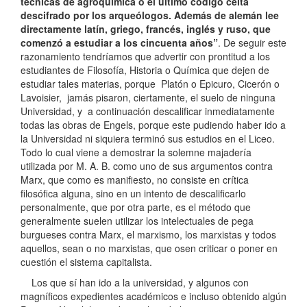
técnicas de agroquímica o el último código celta
descifrado por los arqueólogos. Además de alemán lee
directamente latín, griego, francés, inglés y ruso, que
comenzó a estudiar a los cincuenta años”
. De seguir este
razonamiento tendríamos que advertir con prontitud a los
estudiantes de Filosofía, Historia o Química que dejen de
estudiar tales materias, porque Platón o Epicuro, Cicerón o
Lavoisier,
jamás pisaron, ciertamente, el suelo de ninguna
Universidad, y a continuación descalificar inmediatamente
todas las obras de Engels, porque este pudiendo haber ido a
la Universidad ni siquiera terminó sus estudios en el Liceo.
Todo lo cual viene a demostrar la solemne majadería
utilizada por M. A. B. como uno de sus argumentos contra
Marx, que como es manifiesto, no consiste en crítica
filosófica alguna, sino en un intento de descalificarlo
personalmente, que por otra parte, es el método que
generalmente suelen utilizar los intelectuales de pega
burgueses contra Marx, el marxismo, los marxistas y todos
aquellos, sean o no marxistas, que osen criticar o poner en
cuestión el sistema capitalista.
Los que sí han ido a la universidad, y algunos con
magníficos expedientes académicos e incluso obtenido algún