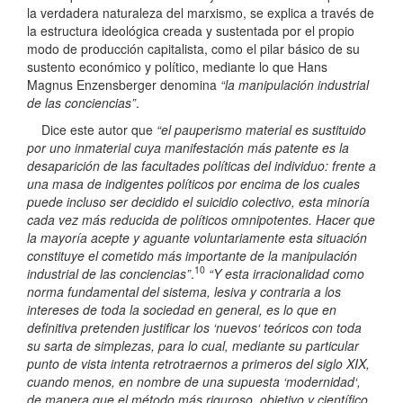
la verdadera naturaleza del marxismo, se explica a través de
la estructura ideológica creada y sustentada por el propio
modo de producción capitalista, como el pilar básico de su
sustento económico y político, mediante lo que Hans
Magnus Enzensberger denomina
“la manipulación industrial
de las conciencias”
.
Dice este autor que
“el pauperismo material es sustituido
por uno inmaterial cuya manifestación más patente es la
desaparición de las facultades políticas del individuo: frente a
una masa de indigentes políticos por encima de los cuales
puede incluso ser decidido el suicidio colectivo, esta minoría
cada vez más reducida de políticos omnipotentes. Hacer que
la mayoría acepte y aguante voluntariamente esta situación
constituye el cometido más importante de la manipulación
10
industrial de las conciencias”
.
“Y esta irracionalidad como
norma fundamental del sistema, lesiva y contraria a los
intereses de toda la sociedad en general, es lo que en
definitiva pretenden justificar los ‘nuevos‘ teóricos con toda
su sarta de simplezas, para lo cual, mediante su particular
punto de vista intenta retrotraernos a primeros del siglo XIX,
cuando menos, en nombre de una supuesta ‘modernidad‘,
de manera que el método más riguroso, objetivo y científico