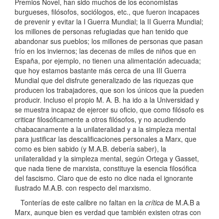
Premios Novel, han sido muchos de los economistas
burgueses, filósofos, sociólogos, etc., que fueron incapaces
de prevenir y evitar la I Guerra Mundial; la II Guerra Mundial;
los millones de personas refugiadas que han tenido que
abandonar sus pueblos; los millones de personas que pasan
frío en los inviernos; las decenas de miles de niños que en
España, por ejemplo, no tienen una alimentación adecuada;
que hoy estamos bastante más cerca de una III Guerra
Mundial que del disfrute generalizado de las riquezas que
producen los trabajadores, que son los únicos que la pueden
producir. Incluso el propio M. A. B. ha ido a la Universidad y
se muestra incapaz de ejercer su oficio, que como filósofo es
criticar filosóficamente a otros filósofos, y no acudiendo
chabacanamente a la unilateralidad y a la simpleza mental
para justificar las descalificaciones personales a Marx, que
como es bien sabido (y M.A.B. debería saber), la
unilateralidad y la simpleza mental, según Ortega y Gasset,
que nada tiene de marxista, constituye la esencia filosófica
del fascismo. Claro que de esto no dice nada el ignorante
ilustrado M.A.B. con respecto del marxismo.
Tonterías de este calibre no faltan en la
crítica
de M.A.B a
Marx, aunque bien es verdad que también existen otras con