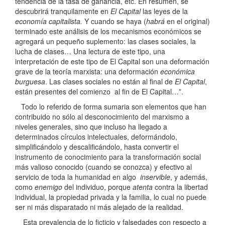
tendencia de la tasa de ganancia, etc. En resumen, se
descubrirá tranquilamente en
El Capital
las leyes de la
economía capitalista.
Y cuando se haya (
habrá
en el original)
terminado este análisis de los mecanismos económicos se
agregará un pequeño suplemento: las clases sociales, la
lucha de clases… Una lectura de este tipo, una
interpretación de este tipo de El Capital son una deformación
grave de la teoría marxista: una deformación
económica
burguesa
. Las clases sociales no están al final de
El Capital
,
están presentes del comienzo al fin de El Capital…”.
Todo lo referido de forma sumaria son elementos que han
contribuido no sólo al desconocimiento del marxismo a
niveles generales, sino que incluso ha llegado a
determinados círculos intelectuales, deformándolo,
simplificándolo y descalificándolo, hasta convertir el
instrumento de conocimiento para la transformación social
más valioso conocido (cuando se conozca) y efectivo al
servicio de toda la humanidad en algo
inservible
, y además,
como
enemigo
del individuo, porque
atenta
contra la libertad
individual, la propiedad privada y la familia, lo cual no puede
ser ni más disparatado ni más alejado de la realidad.
Esta prevalencia de lo ficticio y falsedades con respecto a