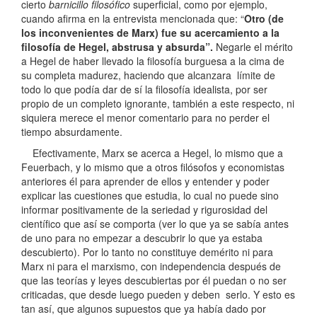
cierto
barnicillo filosófico
superficial, como por ejemplo,
cuando afirma en la entrevista mencionada que: “
Otro (de
los inconvenientes de Marx) fue su acercamiento a la
filosofía de Hegel, abstrusa y absurda”.
Negarle el mérito
a Hegel de haber llevado la filosofía burguesa a la cima de
su completa madurez, haciendo que alcanzara límite de
todo lo que podía dar de sí la filosofía idealista, por ser
propio de un completo ignorante, también a este respecto, ni
siquiera merece el menor comentario para no perder el
tiempo absurdamente.
Efectivamente, Marx se acerca a Hegel, lo mismo que a
Feuerbach, y lo mismo que a otros filósofos y economistas
anteriores él para aprender de ellos y entender y poder
explicar las cuestiones que estudia, lo cual no puede sino
informar positivamente de la seriedad y rigurosidad del
científico que así se comporta (ver lo que ya se sabía antes
de uno para no empezar a descubrir lo que ya estaba
descubierto). Por lo tanto no constituye demérito ni para
Marx ni para el marxismo, con independencia después de
que las teorías y leyes descubiertas por él puedan o no ser
criticadas, que desde luego pueden y deben serlo. Y esto es
tan así, que algunos supuestos que ya había dado por