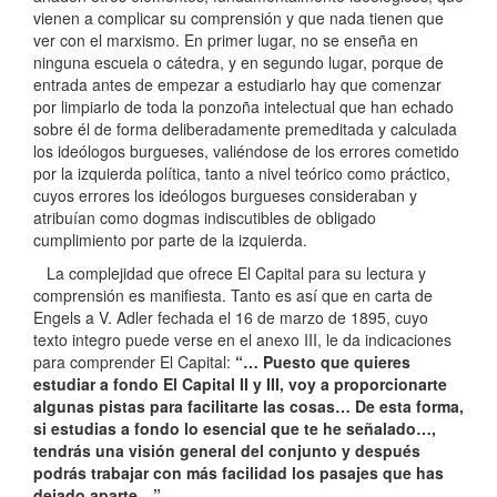
vienen a complicar su comprensión y que nada tienen que
ver con el marxismo. En primer lugar, no se enseña en
ninguna escuela o cátedra, y en segundo lugar, porque de
entrada antes de empezar a estudiarlo hay que comenzar
por limpiarlo de toda la ponzoña intelectual que han echado
sobre él de forma deliberadamente premeditada y calculada
los ideólogos burgueses, valiéndose de los errores cometido
por la izquierda política, tanto a nivel teórico como práctico,
cuyos errores los ideólogos burgueses consideraban y
atribuían como dogmas indiscutibles de obligado
cumplimiento por parte de la izquierda.
La complejidad que ofrece El Capital para su lectura y
comprensión es manifiesta. Tanto es así que en carta de
Engels a V. Adler fechada el 16 de marzo de 1895, cuyo
texto integro puede verse en el anexo III, le da indicaciones
para comprender El Capital:
“… Puesto que quieres
estudiar a fondo El Capital II y III, voy a proporcionarte
algunas pistas para facilitarte las cosas… De esta forma,
si estudias a fondo lo esencial que te he señalado…,
tendrás una visión general del conjunto y después
podrás trabajar con más facilidad los pasajes que has
dejado aparte…”
.