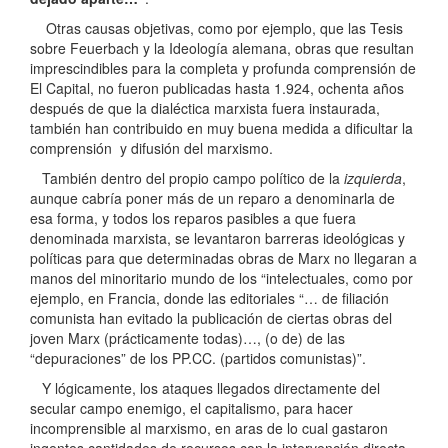
Otras causas objetivas, como por ejemplo, que las Tesis
sobre Feuerbach y la Ideología alemana, obras que resultan
imprescindibles para la completa y profunda comprensión de
El Capital, no fueron publicadas hasta 1.924, ochenta años
después de que la dialéctica marxista fuera instaurada,
también han contribuido en muy buena medida a dificultar la
comprensión y difusión del marxismo.
También dentro del propio campo político de la
izquierda
,
aunque cabría poner más de un reparo a denominarla de
esa forma, y todos los reparos pasibles a que fuera
denominada marxista, se levantaron barreras ideológicas y
políticas para que determinadas obras de Marx no llegaran a
manos del minoritario mundo de los “intelectuales, como por
ejemplo, en Francia, donde las editoriales “… de filiación
comunista han evitado la publicación de ciertas obras del
joven Marx (prácticamente todas)…, (o de) de las
“depuraciones” de los PP.CC. (partidos comunistas)”.
Y lógicamente, los ataques llegados directamente del
secular campo enemigo, el capitalismo, para hacer
incomprensible al marxismo, en aras de lo cual gastaron
ingentes cantidades de recursos con la intervención directa