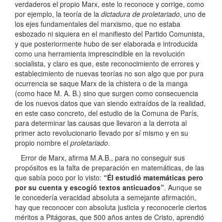
verdaderos el propio Marx, este lo reconoce y corrige, como
por ejemplo, la teoría de la
dictadura de proletariado
, uno de
los ejes fundamentales del marxismo, que no estaba
esbozado ni siquiera en el manifiesto del Partido Comunista,
y que posteriormente hubo de ser elaborada e introducida
como una herramienta imprescindible en la revolución
socialista, y claro es que, este reconocimiento de errores y
establecimiento de nuevas teorías no son algo que por pura
ocurrencia se saque Marx de la chistera o de la manga
(como hace M. A. B.) sino que surgen como consecuencia
de los nuevos datos que van siendo extraídos de la realidad,
en este caso concreto, del estudio de la Comuna de París,
para determinar las causas que llevaron a la derrota al
primer acto revolucionario llevado por sí mismo y en su
propio nombre el
proletariado
.
Error de Marx, afirma M.A.B., para no conseguir sus
propósitos es la falta de preparación en matemáticas, de las
que sabía poco por lo visto:
“Él estudió matemáticas pero
por su cuenta y escogió textos anticuados”
. Aunque se
le concedería veracidad absoluta a semejante afirmación,
hay que reconocer con absoluta justicia y reconocerle ciertos
méritos a Pitágoras, que 500 años antes de Cristo, aprendió