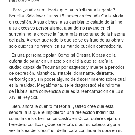
trataron de loco…
Pero ¿cuál era mi teoría que tanto irritaba a la gente?
Sencilla. Sólo invertí unos 15 meses en “estudiar” a la viuda
en cuestión. A sus dichos, a su cambiante estado de ánimo,
a su excesivo personalismo, a su delirio rayano en el
surrealismo, a creerse la figura más importante de la historia
del país. A creer que todo lo que se ve es fruto de su obra y
solo quienes no “viven” en su mundo pueden contradecirla.
Es una persona bipolar. Como tal Cristina K pasa de la
euforia de bailar en un acto o en el día que se ardía la
ciudad capital de Tucumán por saqueos y muerte a periodos
de depresión. Maniática, irritable, dominante, delirante,
verborrágica y sin poder alguno de discernimiento sobre cuál
es la realidad. Megalómana, se le diagnosticó el síndrome
de Hubris, está convencida que es la reencarnación de Luis
XIV, el Rey Sol.
Bien, ahora le cuento mi teoría. ¿Usted cree que esta
señora, a la que le impidieron una reelección indefinida
como la de los hermanos Castro en Cuba, quiere dejar un
heredero político? ¿Qué se le cruzó por su cabeza alguna
vez la idea de “crear” un delfín para continuar la obra en su