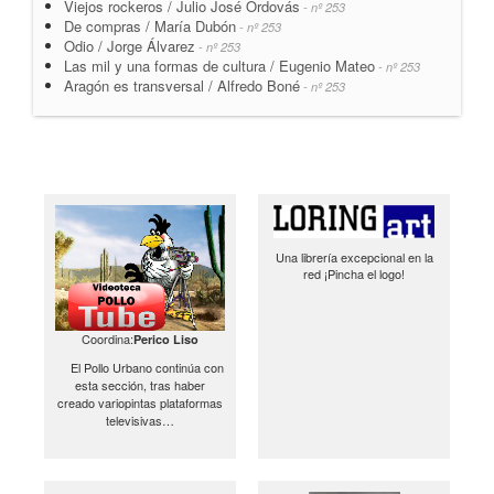
Viejos rockeros / Julio José Ordovás
- nº 253
De compras / María Dubón
- nº 253
Odio / Jorge Álvarez
- nº 253
Las mil y una formas de cultura / Eugenio Mateo
- nº 253
Aragón es transversal / Alfredo Boné
- nº 253
Una librería excepcional en la
red ¡Pincha el logo!
Coordina:
Perico Liso
El Pollo Urbano continúa con
esta sección, tras haber
creado variopintas plataformas
televisivas…