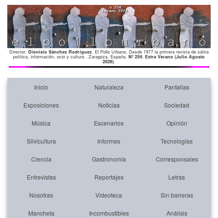
Director:
Dionisio Sánchez Rodríguez
. El Pollo Urbano. Desde 1977 la primera revista de sátira
política, información, ocio y cultura . Zaragoza. España.
Nº 254. Extra Verano (Julio Agosto
2026)
.
Inicio
Naturaleza
Pantallas
Exposiciones
Noticias
Sociedad
Música
Escenarios
Opinión
Silvicultura
Informes
Tecnologías
Ciencia
Gastronomía
Corresponsales
Entrevistas
Reportajes
Letras
Nosotras
Videoteca
Sin barreras
Mancheta
Incombustibles
Análisis