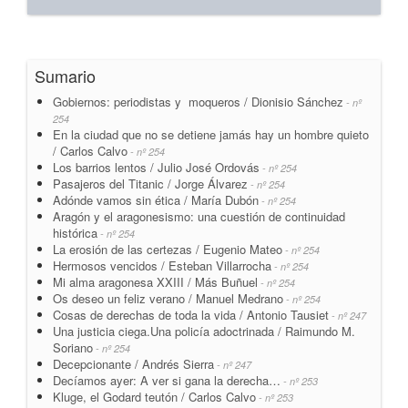
Sumario
Gobiernos: periodistas y moqueros / Dionisio Sánchez
- nº
254
En la ciudad que no se detiene jamás hay un hombre quieto
/ Carlos Calvo
- nº 254
Los barrios lentos / Julio José Ordovás
- nº 254
Pasajeros del Titanic / Jorge Álvarez
- nº 254
Adónde vamos sin ética / María Dubón
- nº 254
Aragón y el aragonesismo: una cuestión de continuidad
histórica
- nº 254
La erosión de las certezas / Eugenio Mateo
- nº 254
Hermosos vencidos / Esteban Villarrocha
- nº 254
Mi alma aragonesa XXIII / Más Buñuel
- nº 254
Os deseo un feliz verano / Manuel Medrano
- nº 254
Cosas de derechas de toda la vida / Antonio Tausiet
- nº 247
Una justicia ciega.Una policía adoctrinada / Raimundo M.
Soriano
- nº 254
Decepcionante / Andrés Sierra
- nº 247
Decíamos ayer: A ver si gana la derecha…
- nº 253
Kluge, el Godard teutón / Carlos Calvo
- nº 253