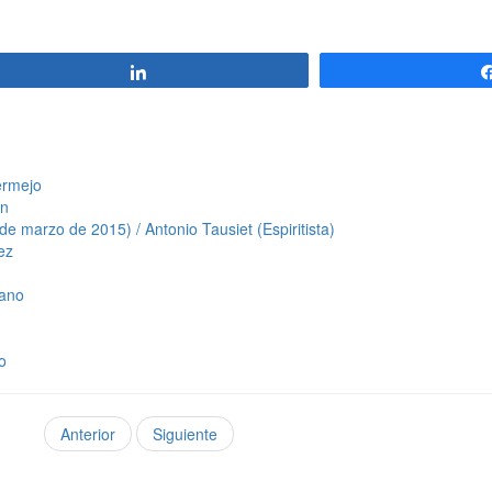
Compartir
ermejo
ón
 marzo de 2015) / Antonio Tausiet (Espiritista)
ez
rano
o
Anterior
Siguiente