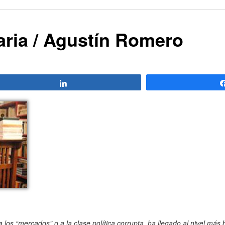
aria / Agustín Romero
Compartir
los “mercados” o a la clase política corrupta, ha llegado al nivel más 