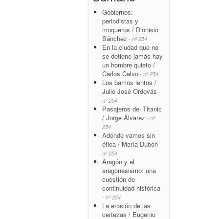
Gobiernos:
periodistas y
moqueros / Dionisio
Sánchez
- nº 254
En la ciudad que no
se detiene jamás hay
un hombre quieto /
Carlos Calvo
- nº 254
Los barrios lentos /
Julio José Ordovás
-
nº 254
Pasajeros del Titanic
/ Jorge Álvarez
- nº
254
Adónde vamos sin
ética / María Dubón
-
nº 254
Aragón y el
aragonesismo: una
cuestión de
continuidad histórica
- nº 254
La erosión de las
certezas / Eugenio