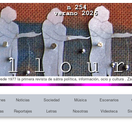
esde 1977 la primera revista de sátira política, información, ocio y cultura . 
nes
Noticias
Sociedad
Música
Escenarios
tas
Reportajes
Letras
Nosotras
Videoteca
Si