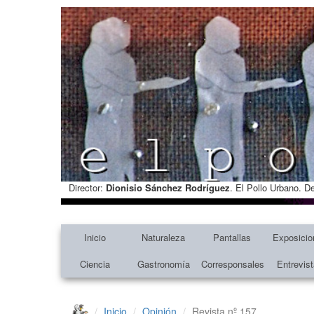
Director:
Dionisio Sánchez Rodríguez
. El Pollo Urbano. D
Inicio
Naturaleza
Pantallas
Exposicio
Ciencia
Gastronomía
Corresponsales
Entrevis
Inicio
Opinión
Revista nº 157