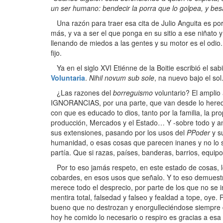
un ser humano: bendecir la porra que lo golpea, y besa
Una razón para traer esa cita de Julio Anguita es po
más, y va a ser el que ponga en su sitio a ese niñato 
llenando de miedos a las gentes y su motor es el od
fijo.
Ya en el siglo XVI Etiénne de la Boitie escribió el sabi
Voluntaria
.
Nihil novum sub sole
, na nuevo bajo el sol
¿Las razones del
borreguismo
voluntario? El amplio 
IGNORANCIAS, por una parte, que van desde lo heredi
con que es educado to dios, tanto por la familia, la pr
producción, Mercados y el Estado… Y -sobre todo y ant
sus extensiones, pasando por los usos del
PPoder
y s
humanidad, o esas cosas que parecen inanes y no lo s
partía. Que si razas, países, banderas, barrios, equi
Por to eso jamás respeto, en este estado de cosas, l
cobardes, en esos usos que señalo. Y to eso demuestr
merece todo el desprecio, por parte de los que no se
mentira total, falsedad y falseo y fealdad a tope, oye
bueno que no destrozan y enorgulleciéndose siempre 
hoy he comido lo necesario o respiro es gracias a esa