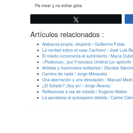
Pa mear y no echar gota.
Twittear
Artículos relacionados :
Alabanza propia, vituperio / Guillermo Fatás
La verdad sobre el caso Canfranc / José Luis B
El miedo incrementa el sufrimiento / María Dub
«Podemos», por Francisco Umbral (un apócrifo de
Artistas y mamoneos solidarios / Dionisio Sánch
Camino de nada / Jorge Marqueta
Una aberración y una desviación / Manuel Med
¿El Estado? ¡Soy yo! / Jorge Álvarez
Reflexiones a ras de micelio / Eugenio Mateo
La apostasía al quiosquero debida / Carlos Calv