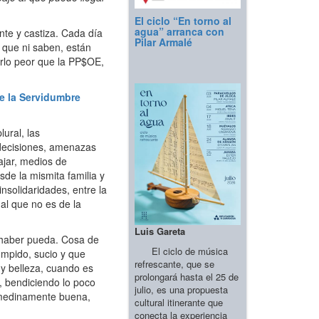
El ciclo “En torno al
agua” arranca con
ante y castiza. Cada día
Pilar Armalé
s que ni saben, están
rlo peor que la PP$OE,
e la Servidumbre
ural, las
ndecisiones, amenazas
bajar, medios de
de la mismita familia y
nsolidaridades, entre la
, al que no es de la
Luis Gareta
e haber pueda. Cosa de
El ciclo de música
ompido, sucio y que
refrescante, que se
y belleza, cuando es
prolongará hasta el 25 de
a, bendiciendo lo poco
julio, es una propuesta
d medinamente buena,
cultural itinerante que
conecta la experiencia