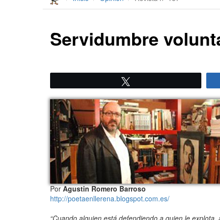
Servidumbre volunt
Twittear
Por
Agustin Romero Barroso
http://poetaenllerena.blogspot.com.es/
“Cuando alguien está defendiendo a quien le explota, a 