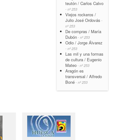
teutón / Carlos Calvo
- nº 253
Viejos rockeros /
Julio José Ordovás
-
nº 253
De compras / María
Dubón
- nº 253
Odio / Jorge Álvarez
- nº 253
Las mil y una formas
de cultura / Eugenio
Mateo
- nº 253
Aragón es
transversal / Alfredo
Boné
- nº 253