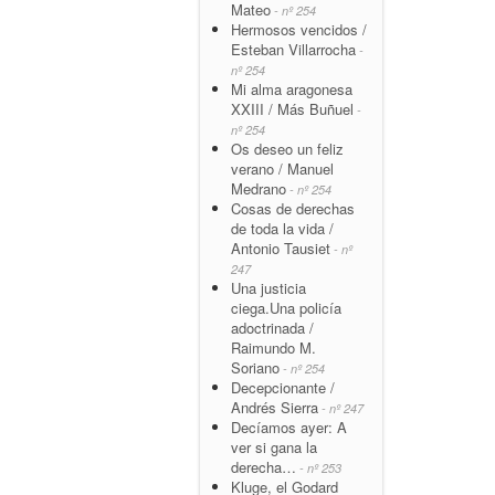
Mateo
- nº 254
Hermosos vencidos /
Esteban Villarrocha
-
nº 254
Mi alma aragonesa
XXIII / Más Buñuel
-
nº 254
Os deseo un feliz
verano / Manuel
Medrano
- nº 254
Cosas de derechas
de toda la vida /
Antonio Tausiet
- nº
247
Una justicia
ciega.Una policía
adoctrinada /
Raimundo M.
Soriano
- nº 254
Decepcionante /
Andrés Sierra
- nº 247
Decíamos ayer: A
ver si gana la
derecha…
- nº 253
Kluge, el Godard