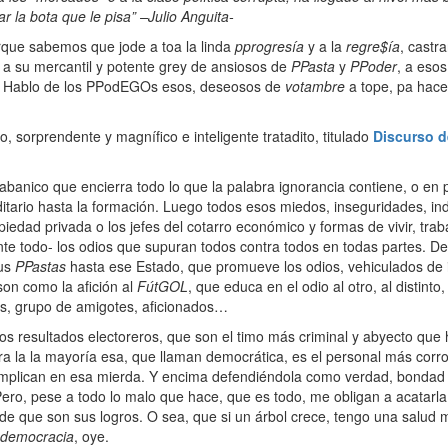
r la bota que le pisa” –Julio Anguita-
rque sabemos que jode a toa la linda
pprogresía
y a la
regre$ía
, castr
y a su mercantil y potente grey de ansiosos de
PPasta
y
PPoder
, a eso
io. Hablo de los PPodEGOs esos, deseosos de
votambre
a tope, pa hace
o, sorprendente y magnífico e inteligente tratadito, titulado
Discurso d
.
abanico que encierra todo lo que la palabra ignorancia contiene, o en pl
tario hasta la formación. Luego todos esos miedos, inseguridades, i
opiedad privada o los jefes del cotarro económico y formas de vivir, tra
e todo- los odios que supuran todos contra todos en todas partes. Des
us
PPastas
hasta ese Estado, que promueve los odios, vehiculados de i
on como la afición al
FútGOL
, que educa en el odio al otro, al distinto
pos, grupo de amigotes, aficionados…
os resultados electoreros, que son el timo más criminal y abyecto qu
a la la mayoría esa, que llaman democrática, es el personal más corr
 implican en esa mierda. Y encima defendiéndola como verdad, bondad 
. Pero, pese a todo lo malo que hace, que es todo, me obligan a acatarl
de que son sus logros. O sea, que si un árbol crece, tengo una salu
democracia
, oye.