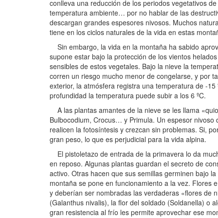
conlleva una reducción de los periodos vegetativos de
temperatura ambiente… por no hablar de las destruct
descargan grandes espesores nivosos. Muchos natural
tiene en los ciclos naturales de la vida en estas monta
Sin embargo, la vida en la montaña ha sabido aprovec
supone estar bajo la protección de los vientos helado
sensibles de estos vegetales. Bajo la nieve la temperat
corren un riesgo mucho menor de congelarse, y por tant
exterior, la atmósfera registra una temperatura de -1
profundidad la temperatura puede subir a los 6 ºC.
A las plantas amantes de la nieve se les llama «quionó
Bulbocodium, Crocus… y Primula. Un espesor nivoso de
realicen la fotosíntesis y crezcan sin problemas. Si,
gran peso, lo que es perjudicial para la vida alpina.
El pistoletazo de entrada de la primavera lo da much
en reposo. Algunas plantas guardan el secreto de cons
activo. Otras hacen que sus semillas germinen bajo la
montaña se pone en funcionamiento a la vez. Flores e i
y deberían ser nombradas las verdaderas «flores de ni
(Galanthus nivalis), la flor del soldado (Soldanella) o 
gran resistencia al frío les permite aprovechar ese mom