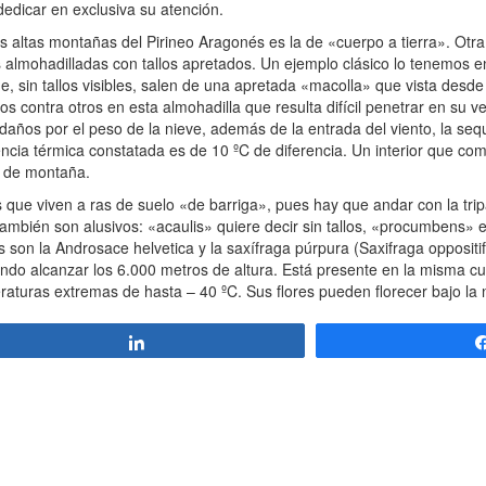
edicar en exclusiva su atención.
ltas montañas del Pirineo Aragonés es la de «cuerpo a tierra». Otra
s almohadilladas con tallos apretados. Un ejemplo clásico lo tenemos e
ue, sin tallos visibles, salen de una apretada «macolla» que vista desde
 contra otros en esta almohadilla que resulta difícil penetrar en su ver
daños por el peso de la nieve, además de la entrada del viento, la seq
iferencia térmica constatada es de 10 ºC de diferencia. Un interior que co
o de montaña.
ue viven a ras de suelo «de barriga», pues hay que andar con la trip
s también son alusivos: «acaulis» quiere decir sin tallos, «procumbens»
s son la Androsace helvetica y la saxífraga púrpura (Saxifraga oppositifo
ndo alcanzar los 6.000 metros de altura. Está presente en la misma c
aturas extremas de hasta – 40 ºC. Sus flores pueden florecer bajo la 
Compartir