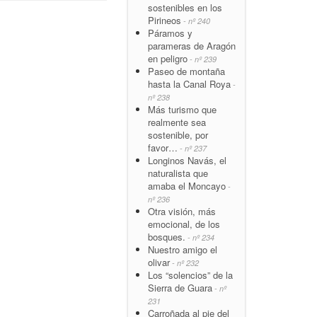
sostenibles en los
Pirineos
- nº 240
Páramos y
parameras de Aragón
en peligro
- nº 239
Paseo de montaña
hasta la Canal Roya
-
nº 238
Más turismo que
realmente sea
sostenible, por
favor…
- nº 237
Longinos Navás, el
naturalista que
amaba el Moncayo
-
nº 236
Otra visión, más
emocional, de los
bosques.
- nº 234
Nuestro amigo el
olivar
- nº 232
Los “solencios” de la
Sierra de Guara
- nº
231
Carroñada al pie del