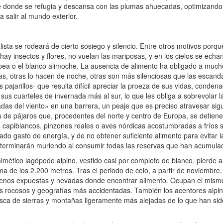
e donde se refugia y descansa con las plumas ahuecadas, optimizando 
 salir al mundo exterior.
ista se rodeará de cierto sosiego y silencio. Entre otros motivos porqu
y insectos y flores, no vuelan las mariposas, y en los cielos se echan 
pea o el blanco alimoche. La ausencia de alimento ha obligado a muc
as, otras lo hacen de noche, otras son más silenciosas que las escanda
jarillos- que resulta difícil apreciar la proeza de sus vidas, conden
y sus cuarteles de invernada más al sur, lo que les obliga a sobrevolar 
as del viento» en una barrera, un peaje que es preciso atravesar sigui
ies de pájaros que, procedentes del norte y centro de Europa, se detiene
os capiblancos, pinzones reales o aves nórdicas acostumbradas a fríos s
vado gasto de energía, y de no obtener suficiente alimento para evitar l
terminarán muriendo al consumir todas las reservas que han acumula
ético lagópodo alpino, vestido casi por completo de blanco, pierde al
a de los 2.200 metros. Tras el periodo de celo, a partir de noviembre,
 menos expuestas y nevadas donde encontrar alimento. Ocupan el mismo
s rocosos y geografías más accidentadas. También los acentores alpi
usca de sierras y montañas ligeramente más alejadas de lo que han si