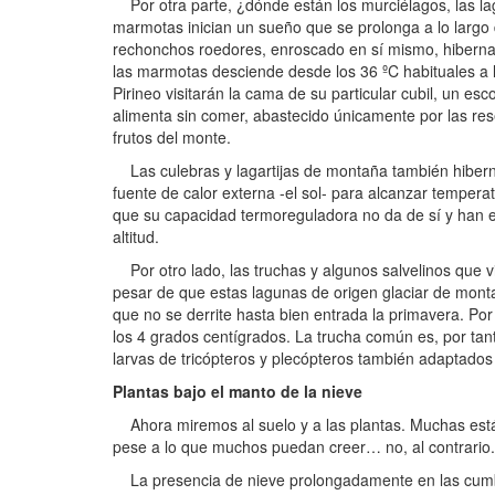
Por otra parte, ¿dónde están los murciélagos, las laga
marmotas inician un sueño que se prolonga a lo largo 
rechonchos roedores, enroscado en sí mismo, hibernará
las marmotas desciende desde los 36 ºC habituales a l
Pirineo visitarán la cama de su particular cubil, un 
alimenta sin comer, abastecido únicamente por las res
frutos del monte.
Las culebras y lagartijas de montaña también hiberna
fuente de calor externa -el sol- para alcanzar tempera
que su capacidad termoreguladora no da de sí y han e
altitud.
Por otro lado, las truchas y algunos salvelinos que v
pesar de que estas lagunas de origen glaciar de mon
que no se derrite hasta bien entrada la primavera. Po
los 4 grados centígrados. La trucha común es, por ta
larvas de tricópteros y plecópteros también adaptados al
Plantas bajo el manto de la nieve
Ahora miremos al suelo y a las plantas. Muchas están
pese a lo que muchos puedan creer… no, al contrario.
La presencia de nieve prolongadamente en las cumbres