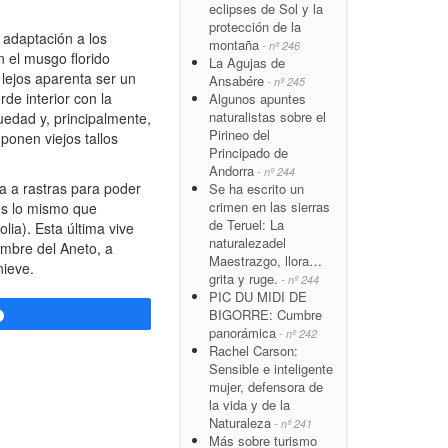
eclipses de Sol y la
protección de la
 adaptación a los
montaña
- nº 246
n el musgo florido
La Agujas de
 lejos aparenta ser un
Ansabére
- nº 245
de interior con la
Algunos apuntes
naturalistas sobre el
uedad y, principalmente,
Pirineo del
mponen viejos tallos
Principado de
Andorra
- nº 244
a a rastras para poder
Se ha escrito un
crimen en las sierras
 es lo mismo que
de Teruel: La
lia). Esta última vive
naturalezadel
umbre del Aneto, a
Maestrazgo, llora…
nieve.
grita y ruge.
- nº 244
PIC DU MIDI DE
BIGORRE: Cumbre
Compartir
panorámica
- nº 242
Rachel Carson:
Sensible e inteligente
mujer, defensora de
la vida y de la
Naturaleza
- nº 241
Más sobre turismo