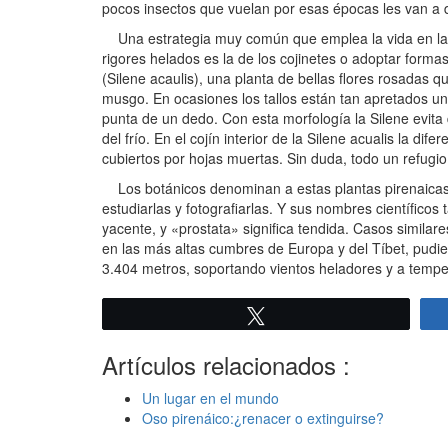
pocos insectos que vuelan por esas épocas les van a d
Una estrategia muy común que emplea la vida en las a
rigores helados es la de los cojinetes o adoptar forma
(Silene acaulis), una planta de bellas flores rosadas q
musgo. En ocasiones los tallos están tan apretados unos
punta de un dedo. Con esta morfología la Silene evita 
del frío. En el cojín interior de la Silene acualis la d
cubiertos por hojas muertas. Sin duda, todo un refugi
Los botánicos denominan a estas plantas pirenaicas q
estudiarlas y fotografiarlas. Y sus nombres científico
yacente, y «prostata» significa tendida. Casos similare
en las más altas cumbres de Europa y del Tíbet, pudie
3.404 metros, soportando vientos heladores y a temper
Twittear
Artículos relacionados :
Un lugar en el mundo
Oso pirenáico:¿renacer o extinguirse?