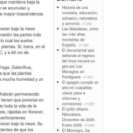
 que mantiene baja la
Historia de una
e se acumulan y
montaña, educación,
ue mayor trascendencia
esfuerzo, naturaleza
y armonía
- nº 254
ecer bajo la nieve
Las Maladetas, entre
las más altas
oración las partes más
montañas de
lo cual los suelos
España.
- nº 253
lantas. Si, fuera, en el
El documental que
ºC, y a 60 cm de
defiende el regreso
del lince iniciará su
gira por Los
fraga, Galanthus,
Monegros en
a que las plantas
Perdiguera
- nº 253
leva mucha humedad y un
El apagón cumple un
año sin culpables
claros pese a
s habrán permanecido
informes y
o tienen que ponerse en
comisiones
- nº 252
 toda la vida de la
El pollo urbano.
s, rápidas en florecer,
Naturaleza.
 perforanieves
Diciembre de 2025-
orecer bajo la nieve. Su
Enero 2026
- nº 249
cientes de que los
El Moncayo, los