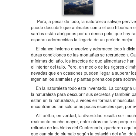
Pero, a pesar de todo, la naturaleza salvaje pervive,
puede descubrir que animales como el oso hibernan e
sarrios están abrigados por un denso pelo, que hay ra
esperan adormecidas la llegada de un periodo mejor.
El blanco invierno envuelve y adormece todo indicio de
duras condiciones de las montañas se recrudecen. Caen
mínimas del año, los insectos de que alimentarse han
el interior del tallo. Pero, en medio de los rigores cli
nevadas que en ocasiones pueden llegar a superar los t
ingenian los animales y plantas pirenaicos para sobrev
En la naturaleza todo esta inventado. La consigna un
la naturaleza para descubrir sus secretos y también p
están en la naturaleza, a veces en formas minúsculas d
encontramos tan sólo unas pocas especies que, por ev
Allí arriba, en verdad, la diversidad resulta ser muc
realmente mucho mayor, entre otros motivos porque se 
retirada de los hielos del Cuaternario, quedaron aquí a
que cambia de plumaje según la estación del año, dota