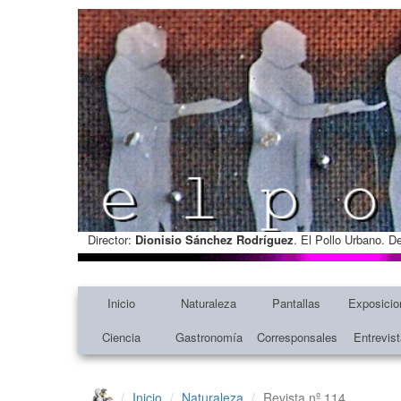
Director:
Dionisio Sánchez Rodríguez
. El Pollo Urbano. D
Inicio
Naturaleza
Pantallas
Exposicio
Ciencia
Gastronomía
Corresponsales
Entrevis
Inicio
Naturaleza
Revista nº 114