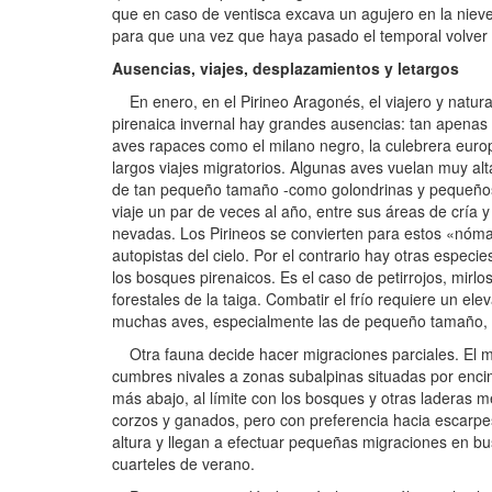
que en caso de ventisca excava un agujero en la niev
para que una vez que haya pasado el temporal volver a
Ausencias, viajes, desplazamientos y letargos
En enero, en el Pirineo Aragonés, el viajero y natural
pirenaica invernal hay grandes ausencias: tan apenas ha
aves rapaces como el milano negro, la culebrera euro
largos viajes migratorios. Algunas aves vuelan muy alt
de tan pequeño tamaño -como golondrinas y pequeños pa
viaje un par de veces al año, entre sus áreas de cría 
nevadas. Los Pirineos se convierten para estos «nómad
autopistas del cielo. Por el contrario hay otras espec
los bosques pirenaicos. Es el caso de petirrojos, mirl
forestales de la taiga. Combatir el frío requiere un ele
muchas aves, especialmente las de pequeño tamaño, 
Otra fauna decide hacer migraciones parciales. El mim
cumbres nivales a zonas subalpinas situadas por encim
más abajo, al límite con los bosques y otras laderas
corzos y ganados, pero con preferencia hacia escarpe
altura y llegan a efectuar pequeñas migraciones en b
cuarteles de verano.