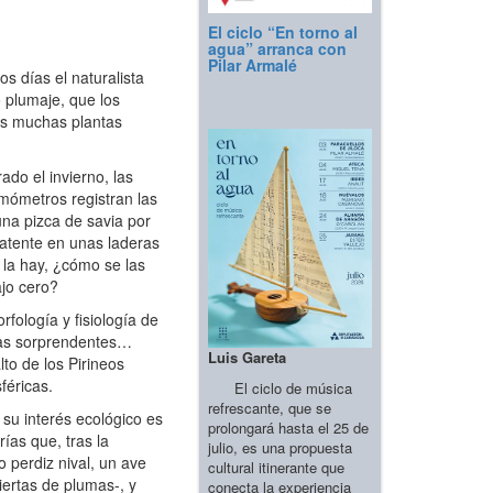
El ciclo “En torno al
agua” arranca con
Pilar Armalé
s días el naturalista
 plumaje, que los
ras muchas plantas
do el invierno, las
mómetros registran las
na pizca de savia por
 latente en unas laderas
 la hay, ¿cómo se las
ajo cero?
ología y fisiología de
gias sorprendentes…
Luis Gareta
to de los Pirineos
féricas.
El ciclo de música
refrescante, que se
su interés ecológico es
prolongará hasta el 25 de
ías que, tras la
julio, es una propuesta
o perdiz nival, un ave
cultural itinerante que
iertas de plumas-, y
conecta la experiencia