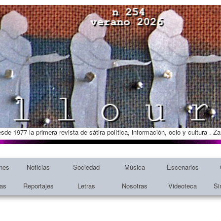
esde 1977 la primera revista de sátira política, información, ocio y cultura . 
nes
Noticias
Sociedad
Música
Escenarios
tas
Reportajes
Letras
Nosotras
Videoteca
Si