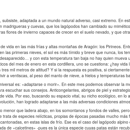
 subsiste, adaptada a un mundo natural adverso, casi extremo. En esto
n madrigueras y cuevas, que los lagópodos han cambiado su mimético
ras flores de invierno capaces de crecer en el suelo nevado, y que ot
 vida en las más frías y altas montañas de Aragón: los Pirineos. Entra
 las primeras nieves, el sol es más tímido y breve que nunca, los ter
 desaparecido… y con esta temperatura tan baja no hay quien mueva u
máticos del mes de enero en esta cordillera, uno se cuestiona: ¿hay vida
res mil metros de altitud? Y si la respuesta es positiva, si ciertamente
ivir a ventiscas, al peso del manto de nieve, a hielos y temperaturas b
iversal es: «adaptarse o morir». En este mes podemos observar la morf
ara escuchar sus consejos. Anticongelantes, abrigos de piel y estrate
e vida. Por eso, buscando su espacio vital, su nicho ecológico, en lo al
olución, han logrado adaptarse a las más adversas condiciones atmos
ho menor que ladera abajo, en los somontanos y fondos de valles, pero 
trata de especies relícticas, propias de épocas pasadas mucho más fr
cantonadas, en estas islas de frío. Ese es el caso del lagópodo alpino 
da de «calcetines» -pues es la única especie cuyas patas están recub