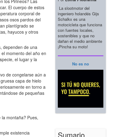
en los Pirineos? Las
car. El cuerpo de estos
La slootmotor del
mperatura corporal de
ingeniero holandés Gijs
Schalkx es una
casos osos pardos del
motocicleta que funciona
ran plantígrado se
con fuentes locales,
tas, hayucos y otros
sostenibles y que no
dañan el medio ambiente
¡Pincha su moto!
os, dependen de una
gó el momento del año en
ecie, el lugar y la
No es no
alvo de congelarse aún a
 gruesa capa de hielo
steriosamente en torno a
mentándose de pequeñas
de la montaña? Pues,
Sumario
mple existencia