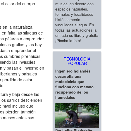
el calor del cuerpo
musical en directo con
espacios naturales,
termales y localidades
históricamente
vinculadas al agua. En
e en la naturaleza
todas las actuaciones la
en falta las siluetas de
entrada es libre y gratuita
hos pájaros a emprender
¡Pincha la foto!
losas grullas y las hay
adas a emprender el
las cumbres pirenaicas
TECNOLOGIA
endo las invisibles
POPULAR
n y pasan el invierno en
Ingeniero holandés
iberianos y paisajes
desarrolla una
a pérdida de calor,
motocicleta que
do.
funciona con metano
recuperado de los
tura y baja desde las
humedales
 los sarrios descienden
 nivel incluso que
nos pierden también
do meses antes sus
Por
Lolita Piedrahita