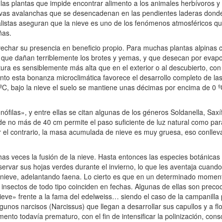
 las plantas que impide encontrar alimento a los animales herbívoros y
ivas avalanchas que se desencadenan en las pendientes laderas dond
istas aseguran que la nieve es uno de los fenómenos atmosféricos q
ñas.
har su presencia en beneficio propio. Para muchas plantas alpinas cr
s que dañan terriblemente los brotes y yemas, y que desecan por evap
ura es sensiblemente más alta que en el exterior o al descubierto, con 
o esta bonanza microclimática favorece el desarrollo completo de las p
5 ºC, bajo la nieve el suelo se mantiene unas décimas por encima de 0 
filas», y entre ellas se citan algunas de los géneros Soldanella, Saxí
 no más de 40 cm permite el paso suficiente de luz natural como par
 por el contrario, la masa acumulada de nieve es muy gruesa, eso conl
as veces la fusión de la nieve. Hasta entonces las especies botánica
ervar sus hojas verdes durante el invierno, lo que les aventaja cuand
 nieve, adelantando faena. Lo cierto es que en un determinado momento
nsectos de todo tipo coinciden en fechas. Algunas de ellas son precoce
eve» frente a la fama del edelweiss… siendo el caso de la campanilla
algunos narcisos (Narcissus) que llegan a desarrollar sus capullos y a fl
ento todavía prematuro, con el fin de intensificar la polinización, cons