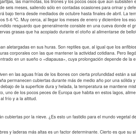
rtijas, las marmotas, los lirones y los pocos osos que aún subsisten 
de seis meses, saliendo sólo en contadas ocasiones para orinar y defe
 bajo tierra desde mediados de octubre hasta finales de abril. La te
os 5-6 ºC. Muy cerca, al llegar los meses de enero y diciembre los es
escondido resguardo que generalmente consiste en una cueva donde el g
ervas grasas que ha acopiado durante el otoño al alimentarse de bello
n aletargadas en sus huras. Son reptiles que, al igual que los anfibi
turas corporales con las que mantener la actividad cotidiana. Pero lle
ntrado en un sueño o «diapausa», cuya prolongación depende de la esp
iven en las aguas frías de los ibones con cierta profundidad están a s
taña permanecen cubiertas durante más de medio año por una sólida y
r debajo de la superficie dura y helada, la temperatura se mantiene mi
nto, uno de los pocos peces de Europa que habita en estos lagos, ali
 frío y a la altitud.
 cubiertas por la nieve. ¿Es esto un fastidio para el mundo vegetal 
 y laderas más altas es un factor determinante. Cierto es que su si