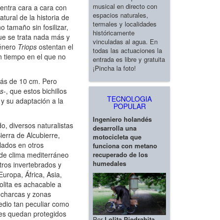
musical en directo con
entra cara a cara con
espacios naturales,
ural de la historia de
termales y localidades
 tamaño sin fosilizar,
históricamente
ue se trata nada más y
vinculadas al agua. En
género
Triops
ostentan el
todas las actuaciones la
n tiempo en el que no
entrada es libre y gratuita
¡Pincha la foto!
más de 10 cm. Pero
ps
-, que estos bichillos
TECNOLOGIA
y su adaptación a la
POPULAR
Ingeniero holandés
, diversos naturalistas
desarrolla una
erra de Alcubierre,
motocicleta que
lados en otros
funciona con metano
recuperado de los
de clima mediterráneo
humedales
tros invertebrados y
Europa, África, Asia,
olita es achacable a
s charcas y zonas
dio tan peculiar como
ces quedan protegidos
Por
Lolita Piedrahita