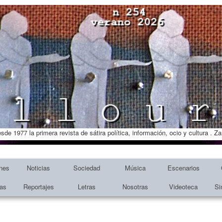
esde 1977 la primera revista de sátira política, información, ocio y cultura . 
nes
Noticias
Sociedad
Música
Escenarios
tas
Reportajes
Letras
Nosotras
Videoteca
Si