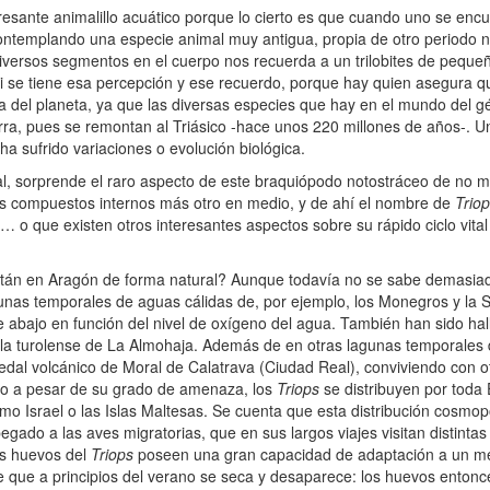
ante animalillo acuático porque lo cierto es que cuando uno se encu
ontemplando una especie animal muy antigua, propia de otro periodo nat
versos segmentos en el cuerpo nos recuerda a un trilobites de pequeño
i se tiene esa percepción y ese recuerdo, porque hay quien asegura q
 del planeta, ya que las diversas especies que hay en el mundo del 
rra, pues se remontan al Triásico -hace unos 220 millones de años-. U
a sufrido variaciones o evolución biológica.
al, sorprende el raro aspecto de este braquiópodo notostráceo de no 
s compuestos internos más otro en medio, y de ahí el nombre de
Trio
o que existen otros interesantes aspectos sobre su rápido ciclo vital 
stán en Aragón de forma natural? Aunque todavía no se sabe demasiado
nas temporales de aguas cálidas de, por ejemplo, los Monegros y la Si
 abajo en función del nivel de oxígeno del agua. También han sido hal
a turolense de La Almohaja. Además de en otras lagunas temporales 
dal volcánico de Moral de Calatrava (Ciudad Real), conviviendo con o
ro a pesar de su grado de amenaza, los
Triops
se distribuyen por toda 
o Israel o las Islas Maltesas. Se cuenta que esta distribución cosmop
gado a las aves migratorias, que en sus largos viajes visitan distinta
s huevos del
Triops
poseen una gran capacidad de adaptación a un me
 que a principios del verano se seca y desaparece: los huevos enton