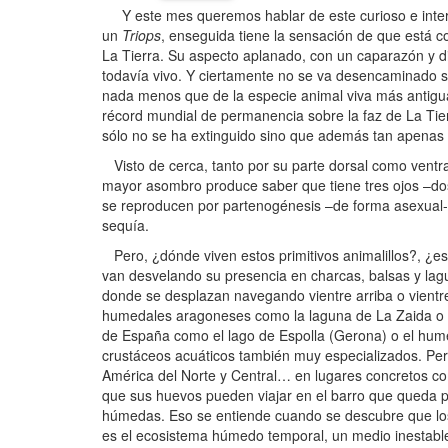
Y este mes queremos hablar de este curioso e interes
un
Triops
, enseguida tiene la sensación de que está c
La Tierra. Su aspecto aplanado, con un caparazón y di
todavía vivo. Y ciertamente no se va desencaminado s
nada menos que de la especie animal viva más antigua
récord mundial de permanencia sobre la faz de La Tie
sólo no se ha extinguido sino que además tan apenas h
Visto de cerca, tanto por su parte dorsal como ventr
mayor asombro produce saber que tiene tres ojos –do
se reproducen por partenogénesis –de forma asexual-… 
sequía.
Pero, ¿dónde viven estos primitivos animalillos?, ¿e
van desvelando su presencia en charcas, balsas y lagu
donde se desplazan navegando vientre arriba o vientre
humedales aragoneses como la laguna de La Zaida o l
de España como el lago de Espolla (Gerona) o el hume
crustáceos acuáticos también muy especializados. Pe
América del Norte y Central… en lugares concretos com
que sus huevos pueden viajar en el barro que queda pe
húmedas. Eso se entiende cuando se descubre que lo
es el ecosistema húmedo temporal, un medio inestable