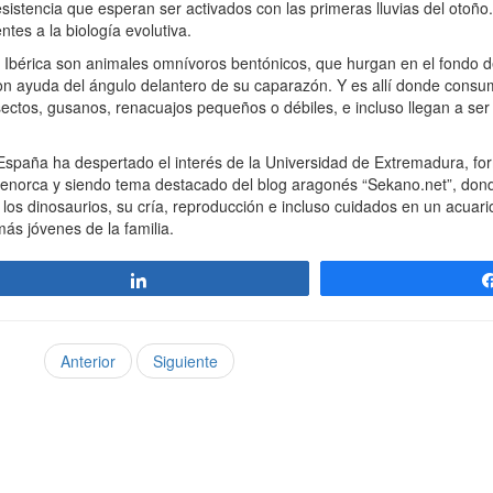
sistencia que esperan ser activados con las primeras lluvias del otoño.
tes a la biología evolutiva.
 Ibérica son animales omnívoros bentónicos, que hurgan en el fondo 
on ayuda del ángulo delantero de su caparazón. Y es allí donde consum
ectos, gusanos, renacuajos pequeños o débiles, e incluso llegan a ser 
España ha despertado el interés de la Universidad de Extremadura, fo
Menorca y siendo tema destacado del blog aragonés “Sekano.net”, don
de los dinosaurios, su cría, reproducción e incluso cuidados en un acua
más jóvenes de la familia.
Compartir
Anterior
Siguiente