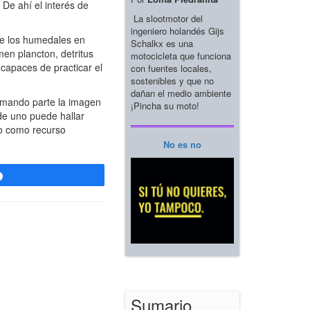
 De ahí el interés de
La slootmotor del
ingeniero holandés Gijs
de los humedales en
Schalkx es una
en plancton, detritus
motocicleta que funciona
capaces de practicar el
con fuentes locales,
sostenibles y que no
dañan el medio ambiente
rmando parte la imagen
¡Pincha su moto!
de uno puede hallar
rio como recurso
No es no
Compartir
Sumario