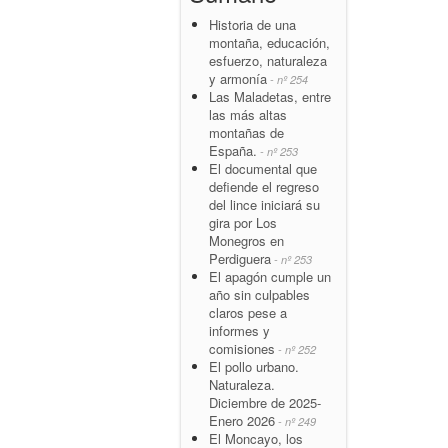
Historia de una
montaña, educación,
esfuerzo, naturaleza
y armonía
- nº 254
Las Maladetas, entre
las más altas
montañas de
España.
- nº 253
El documental que
defiende el regreso
del lince iniciará su
gira por Los
Monegros en
Perdiguera
- nº 253
El apagón cumple un
año sin culpables
claros pese a
informes y
comisiones
- nº 252
El pollo urbano.
Naturaleza.
Diciembre de 2025-
Enero 2026
- nº 249
El Moncayo, los