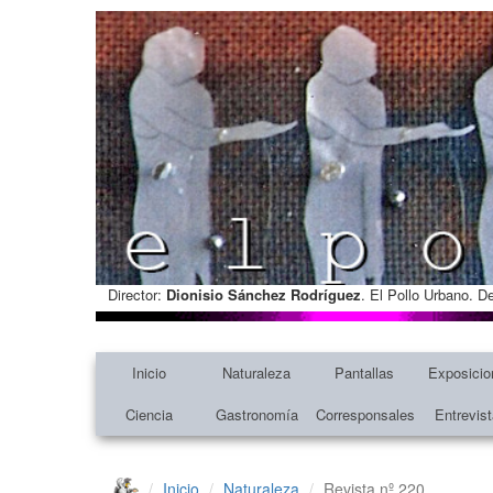
Director:
Dionisio Sánchez Rodríguez
. El Pollo Urbano. D
Inicio
Naturaleza
Pantallas
Exposicio
Ciencia
Gastronomía
Corresponsales
Entrevis
Inicio
Naturaleza
Revista nº 220