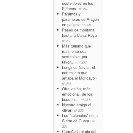
sostenibles en los
Pirineos
- nº 240
Páramos y
parameras de Aragón
en peligro
- nº 239
Paseo de montaña
hasta la Canal Roya
-
nº 238
Más turismo que
realmente sea
sostenible, por
favor…
- nº 237
Longinos Navás, el
naturalista que
amaba el Moncayo
-
nº 236
Otra visión, más
emocional, de los
bosques.
- nº 234
Nuestro amigo el
olivar
- nº 232
Los “solencios” de la
Sierra de Guara
- nº
231
Carroñada al pie del