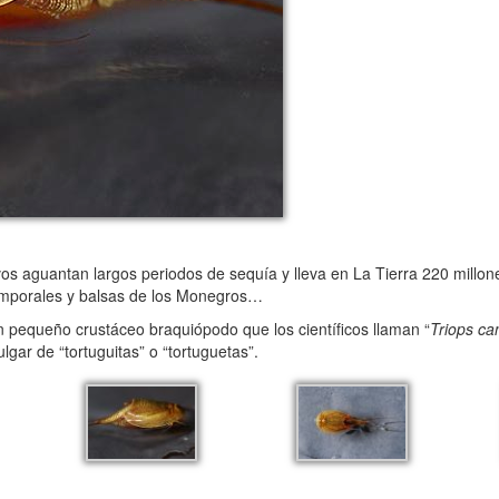
evos aguantan largos periodos de sequía y lleva en La Tierra 220 millo
 temporales y balsas de los Monegros…
 pequeño crustáceo braquiópodo que los científicos llaman “
Triops ca
gar de “tortuguitas” o “tortuguetas”.