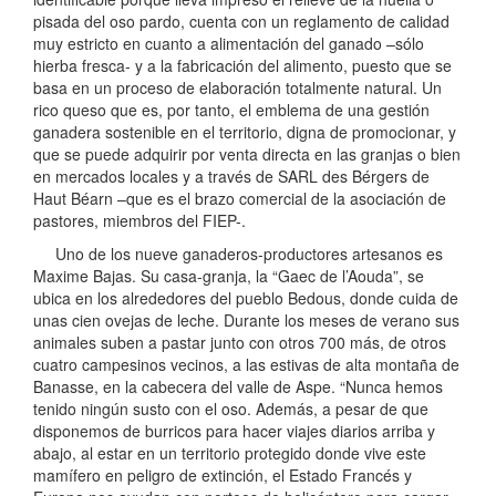
pisada del oso pardo, cuenta con un reglamento de calidad
muy estricto en cuanto a alimentación del ganado –sólo
hierba fresca- y a la fabricación del alimento, puesto que se
basa en un proceso de elaboración totalmente natural. Un
rico queso que es, por tanto, el emblema de una gestión
ganadera sostenible en el territorio, digna de promocionar, y
que se puede adquirir por venta directa en las granjas o bien
en mercados locales y a través de SARL des Bérgers de
Haut Béarn –que es el brazo comercial de la asociación de
pastores, miembros del FIEP-.
Uno de los nueve ganaderos-productores artesanos es
Maxime Bajas. Su casa-granja, la “Gaec de l’Aouda”, se
ubica en los alrededores del pueblo Bedous, donde cuida de
unas cien ovejas de leche. Durante los meses de verano sus
animales suben a pastar junto con otros 700 más, de otros
cuatro campesinos vecinos, a las estivas de alta montaña de
Banasse, en la cabecera del valle de Aspe. “Nunca hemos
tenido ningún susto con el oso. Además, a pesar de que
disponemos de burricos para hacer viajes diarios arriba y
abajo, al estar en un territorio protegido donde vive este
mamífero en peligro de extinción, el Estado Francés y