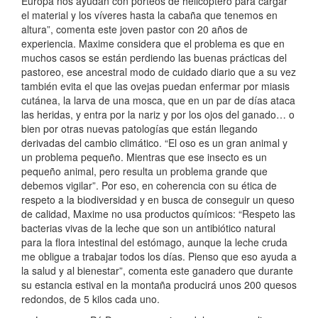
Europa nos ayudan con porteos de helicóptero para cargar
el material y los víveres hasta la cabaña que tenemos en
altura”, comenta este joven pastor con 20 años de
experiencia. Maxime considera que el problema es que en
muchos casos se están perdiendo las buenas prácticas del
pastoreo, ese ancestral modo de cuidado diario que a su vez
también evita el que las ovejas puedan enfermar por miasis
cutánea, la larva de una mosca, que en un par de días ataca
las heridas, y entra por la nariz y por los ojos del ganado… o
bien por otras nuevas patologías que están llegando
derivadas del cambio climático. “El oso es un gran animal y
un problema pequeño. Mientras que ese insecto es un
pequeño animal, pero resulta un problema grande que
debemos vigilar”. Por eso, en coherencia con su ética de
respeto a la biodiversidad y en busca de conseguir un queso
de calidad, Maxime no usa productos químicos: “Respeto las
bacterias vivas de la leche que son un antibiótico natural
para la flora intestinal del estómago, aunque la leche cruda
me obligue a trabajar todos los días. Pienso que eso ayuda a
la salud y al bienestar”, comenta este ganadero que durante
su estancia estival en la montaña producirá unos 200 quesos
redondos, de 5 kilos cada uno.