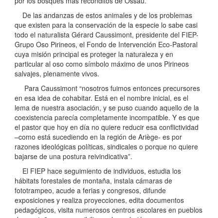
por los bosques más recónditos de Ossau.
De las andanzas de estos animales y de los problemas
que existen para la conservación de la especie lo sabe casi
todo el naturalista Gérard Caussimont, presidente del FIEP-
Grupo Oso Pirineos, el Fondo de Intervención Eco-Pastoral
cuya misión principal es proteger la naturaleza y en
particular al oso como símbolo máximo de unos Pirineos
salvajes, plenamente vivos.
Para Caussimont “nosotros fuimos entonces precursores
en esa idea de cohabitar. Está en el nombre inicial, es el
lema de nuestra asociación, y se puso cuando aquello de la
coexistencia parecía completamente incompatible. Y es que
el pastor que hoy en día no quiere reducir esa conflictividad
–como está sucediendo en la región de Ariège- es por
razones ideológicas políticas, sindicales o porque no quiere
bajarse de una postura reivindicativa”.
El FIEP hace seguimiento de individuos, estudia los
hábitats forestales de montaña, instala cámaras de
fototrampeo, acude a ferias y congresos, difunde
exposiciones y realiza proyecciones, edita documentos
pedagógicos, visita numerosos centros escolares en pueblos