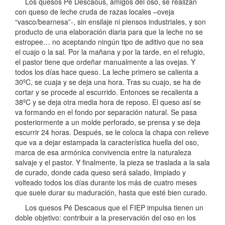
Los quesos Pé Descaous, amigos del oso, se realizan
con queso de leche cruda de razas locales –oveja
“vasco/bearnesa”-, sin ensilaje ni piensos industriales, y son
producto de una elaboración diaria para que la leche no se
estropee… no aceptando ningún tipo de aditivo que no sea
el cuajo o la sal. Por la mañana y por la tarde, en el refugio,
el pastor tiene que ordeñar manualmente a las ovejas. Y
todos los días hace queso. La leche primero se calienta a
30ºC, se cuaja y se deja una hora. Tras su cuajo, se ha de
cortar y se procede al escurrido. Entonces se recalienta a
38ºC y se deja otra media hora de reposo. El queso así se
va formando en el fondo por separación natural. Se pasa
posteriormente a un molde perforado, se prensa y se deja
escurrir 24 horas. Después, se le coloca la chapa con relieve
que va a dejar estampada la característica huella del oso,
marca de esa armónica convivencia entre la naturaleza
salvaje y el pastor. Y finalmente, la pieza se traslada a la sala
de curado, donde cada queso será salado, limpiado y
volteado todos los días durante los más de cuatro meses
que suele durar su maduración, hasta que esté bien curado.
Los quesos Pé Descaous que el FIEP impulsa tienen un
doble objetivo: contribuir a la preservación del oso en los