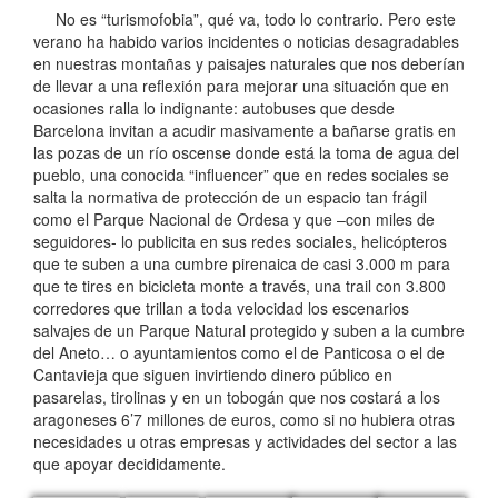
No es “turismofobia”, qué va, todo lo contrario. Pero este
verano ha habido varios incidentes o noticias desagradables
en nuestras montañas y paisajes naturales que nos deberían
de llevar a una reflexión para mejorar una situación que en
ocasiones ralla lo indignante: autobuses que desde
Barcelona invitan a acudir masivamente a bañarse gratis en
las pozas de un río oscense donde está la toma de agua del
pueblo, una conocida “influencer” que en redes sociales se
salta la normativa de protección de un espacio tan frágil
como el Parque Nacional de Ordesa y que –con miles de
seguidores- lo publicita en sus redes sociales, helicópteros
que te suben a una cumbre pirenaica de casi 3.000 m para
que te tires en bicicleta monte a través, una trail con 3.800
corredores que trillan a toda velocidad los escenarios
salvajes de un Parque Natural protegido y suben a la cumbre
del Aneto… o ayuntamientos como el de Panticosa o el de
Cantavieja que siguen invirtiendo dinero público en
pasarelas, tirolinas y en un tobogán que nos costará a los
aragoneses 6’7 millones de euros, como si no hubiera otras
necesidades u otras empresas y actividades del sector a las
que apoyar decididamente.