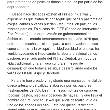
para protegerlo de posibles daños o ataques por parte de los
depredadores.
Desde hace décadas existen el Pirineo iniciativas y
experiencias que tratan de conseguir que osos y pastores de
ovejas, cabras o vacas puedan vivir juntos, en paz, en los
mismos parajes. Es el caso del FIEP (Fondo de Intervención
Eco-Pastoral), una organización no gubernamental de
ámbito estatal creada tempranamente en el año 1975 que,
entre otras muchas acciones para la conservación del oso –
como símbolo- y la excepcional biodiversidad pirenaica, ha
venido ayudando e impulsando la labor profesional de los
pastores en el lado norte del Pirineo Central, un modo de
vida tradicional, una antigua cultura en riesgo de
desaparición que todavía se sigue desarrollando entre los
valles de Ossau, Aspe y Barétous.
Para ello han creado y registrado una marca comercial de
queso artesano de calidad elaborada por los pastores
trashumantes del Alto Béarn, en esos montes de cumbres
rocosas, pastos, nieblas y bosques de hayas… y que lleva el
nombre de “Pé Descaous” –el que anda descalzo, que es
uno de los apodos del oso-. Este rico queso, fácilmente
identificable porque lleva impreso el relieve de la huella o