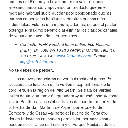
montes del Pirineo y a la vez poner en valor el queso
artesano, lanzando y apoyando un producto que en el
mercado habitual suele quedar peor posicionado que las
marcas comerciales habituales, de otros quesos más
industriales. Esta es una manera, además, de que el pastor
obtenga el máximo beneficio al eliminar los clásicos canales
de venta que hacen de intermediarios.
Contacto: FIEP, Fonds d’Intervention Eco-Pastoral
(FIEP). BP 508. 64010 Pau cedex (Francia). Tel.: (00
33) 05 59 62 49 43.
www.fiep-ours.com
. E-mail:
fiep@club-internet.fr
No te debes de perder…
Los nueve productores de venta directa del queso Pé
Descaous se localizan en la vertiente septentrional de la
cordillera, en la región del Alto Béarn. Se trata de verdes
valles de antigua tradición ganadera -y también osera- como
los de Barétous –accesible a través del puerto fronterizo de
la Piedra de San Martín-, de Aspe –por el puerto de
Somport- y de Ossau –al norte del puerto de Portalet-,
donde todavía se conservan parajes tan hermosos como
pueden ser el Circo de Lescún y el Parque Nacional de los