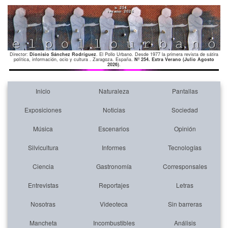
Director:
Dionisio Sánchez Rodríguez
. El Pollo Urbano. Desde 1977 la primera revista de sátira
política, información, ocio y cultura . Zaragoza. España.
Nº 254. Extra Verano (Julio Agosto
2026)
.
Inicio
Naturaleza
Pantallas
Exposiciones
Noticias
Sociedad
Música
Escenarios
Opinión
Silvicultura
Informes
Tecnologías
Ciencia
Gastronomía
Corresponsales
Entrevistas
Reportajes
Letras
Nosotras
Videoteca
Sin barreras
Mancheta
Incombustibles
Análisis