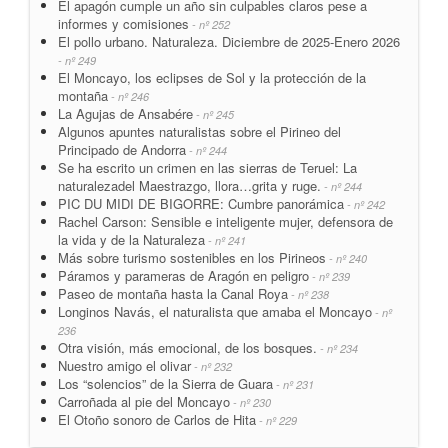
El apagón cumple un año sin culpables claros pese a
informes y comisiones
- nº 252
El pollo urbano. Naturaleza. Diciembre de 2025-Enero 2026
- nº 249
El Moncayo, los eclipses de Sol y la protección de la
montaña
- nº 246
La Agujas de Ansabére
- nº 245
Algunos apuntes naturalistas sobre el Pirineo del
Principado de Andorra
- nº 244
Se ha escrito un crimen en las sierras de Teruel: La
naturalezadel Maestrazgo, llora…grita y ruge.
- nº 244
PIC DU MIDI DE BIGORRE: Cumbre panorámica
- nº 242
Rachel Carson: Sensible e inteligente mujer, defensora de
la vida y de la Naturaleza
- nº 241
Más sobre turismo sostenibles en los Pirineos
- nº 240
Páramos y parameras de Aragón en peligro
- nº 239
Paseo de montaña hasta la Canal Roya
- nº 238
Longinos Navás, el naturalista que amaba el Moncayo
- nº
236
Otra visión, más emocional, de los bosques.
- nº 234
Nuestro amigo el olivar
- nº 232
Los “solencios” de la Sierra de Guara
- nº 231
Carroñada al pie del Moncayo
- nº 230
El Otoño sonoro de Carlos de Hita
- nº 229