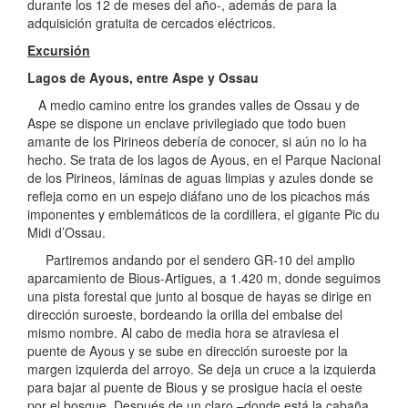
durante los 12 de meses del año-, además de para la
adquisición gratuita de cercados eléctricos.
Excursión
Lagos de Ayous, entre Aspe y Ossau
A medio camino entre los grandes valles de Ossau y de
Aspe se dispone un enclave privilegiado que todo buen
amante de los Pirineos debería de conocer, si aún no lo ha
hecho. Se trata de los lagos de Ayous, en el Parque Nacional
de los Pirineos, láminas de aguas limpias y azules donde se
refleja como en un espejo diáfano uno de los picachos más
imponentes y emblemáticos de la cordillera, el gigante Pic du
Midi d’Ossau.
Partiremos andando por el sendero GR-10 del amplio
aparcamiento de Bious-Artigues, a 1.420 m, donde seguimos
una pista forestal que junto al bosque de hayas se dirige en
dirección suroeste, bordeando la orilla del embalse del
mismo nombre. Al cabo de media hora se atraviesa el
puente de Ayous y se sube en dirección suroeste por la
margen izquierda del arroyo. Se deja un cruce a la izquierda
para bajar al puente de Bious y se prosigue hacia el oeste
por el bosque. Después de un claro –donde está la cabaña