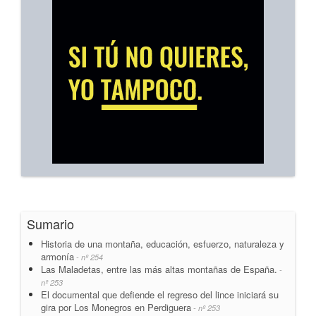
Sumario
Historia de una montaña, educación, esfuerzo, naturaleza y
armonía
- nº 254
Las Maladetas, entre las más altas montañas de España.
-
nº 253
El documental que defiende el regreso del lince iniciará su
gira por Los Monegros en Perdiguera
- nº 253