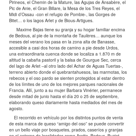
Pirineos, el Chemin de la Mature, las Agujas de Ansabère, el
Pic de Anie, el Gran Billare, la Mesa de los Tres Reyes, el
Midi d’Ossau -con el refugio de Pombie-, las Gorges de
Bitet… o los lagos Arlet y de Bious-Artigues.
Maxime Bajas tiene su granja y su hogar familiar encima
de Bedous, al pie de la montaña de Taulères… aunque los
meses del verano los pasa en la zona alta de Banasse,
accesible a casi dos horas de camino a pie desde Urdos,
una extraordinaria cuenca donde se localiza a 1.870 m de
altitud la cabaña pastoril y la balsa de Gourgue Sec, cerca
del lago de Arlet –al otro lado del Achar de Aguas Tuertas-,
terreno abierto donde el quebrantahuesos, las marmotas, los
rebecos y el oso pardo se sienten protegidos al estar dentro
de los límites de uno de los mejores parques nacionales de
Francia. Allí, junto a su mujer Barbara Vinérier, permanece
desde mitad de junio hasta el día 20 o 25 de septiembre,
elaborando queso diariamente hasta mediados del mes de
agosto.
El recorrido en vehículo por los distintos puntos de venta
de esta marca de queso “amigo del oso” se puede convertir
en un bello viaje por bosquetes, prados, caseríos y granjas
en el entorno de localidades como Arette, Bedous, Buziet,