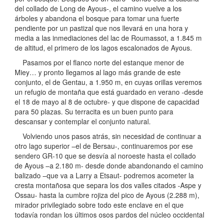
del collado de Long de Ayous-, el camino vuelve a los
árboles y abandona el bosque para tomar una fuerte
pendiente por un pastizal que nos llevará en una hora y
media a las inmediaciones del lac de Roumassot, a 1.845 m
de altitud, el primero de los lagos escalonados de Ayous.
Pasamos por el flanco norte del estanque menor de
Miey… y pronto llegamos al lago más grande de este
conjunto, el de Gentau, a 1.950 m, en cuyas orillas veremos
un refugio de montaña que está guardado en verano -desde
el 18 de mayo al 8 de octubre- y que dispone de capacidad
para 50 plazas. Su terracita es un buen punto para
descansar y contemplar el conjunto natural.
Volviendo unos pasos atrás, sin necesidad de continuar a
otro lago superior –el de Bersau-, continuaremos por ese
sendero GR-10 que se desvía al noroeste hasta el collado
de Ayous –a 2.180 m- desde donde abandonando el camino
balizado –que va a Larry a Etsaut- podremos acometer la
cresta montañosa que separa los dos valles citados -Aspe y
Ossau- hasta la cumbre rojiza del pico de Ayous (2.288 m),
mirador privilegiado sobre todo este enclave en el que
todavía rondan los últimos osos pardos del núcleo occidental