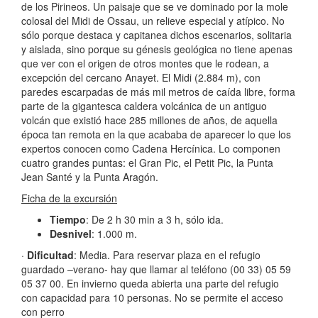
de los Pirineos. Un paisaje que se ve dominado por la mole
colosal del Midi de Ossau, un relieve especial y atípico. No
sólo porque destaca y capitanea dichos escenarios, solitaria
y aislada, sino porque su génesis geológica no tiene apenas
que ver con el origen de otros montes que le rodean, a
excepción del cercano Anayet. El Midi (2.884 m), con
paredes escarpadas de más mil metros de caída libre, forma
parte de la gigantesca caldera volcánica de un antiguo
volcán que existió hace 285 millones de años, de aquella
época tan remota en la que acababa de aparecer lo que los
expertos conocen como Cadena Hercínica. Lo componen
cuatro grandes puntas: el Gran Pic, el Petit Pic, la Punta
Jean Santé y la Punta Aragón.
Ficha de la excursión
Tiempo
: De 2 h 30 min a 3 h, sólo ida.
Desnivel
: 1.000 m.
·
Dificultad
: Media. Para reservar plaza en el refugio
guardado –verano- hay que llamar al teléfono (00 33) 05 59
05 37 00. En invierno queda abierta una parte del refugio
con capacidad para 10 personas. No se permite el acceso
con perro