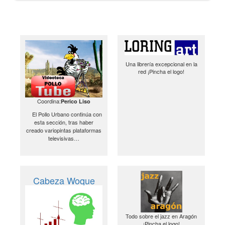
Una librería excepcional en la
red ¡Pincha el logo!
Coordina:
Perico Liso
El Pollo Urbano continúa con
esta sección, tras haber
creado variopintas plataformas
televisivas…
Cabeza Woque
Todo sobre el jazz en Aragón
¡Pincha el logo!