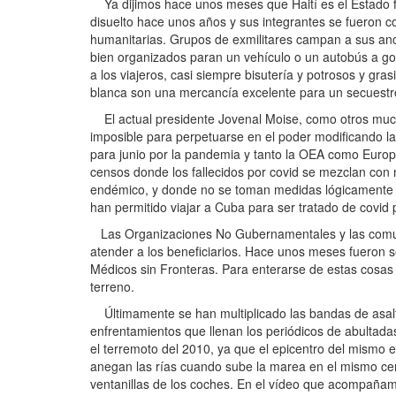
Ya dijimos hace unos meses que Haití es el Estado fal
disuelto hace unos años y sus integrantes se fueron 
humanitarias. Grupos de exmilitares campan a sus anch
bien organizados paran un vehículo o un autobús a gol
a los viajeros, casi siempre bisutería y potrosos y gra
blanca son una mercancía excelente para un secuestro
El actual presidente Jovenal Moise, como otros much
imposible para perpetuarse en el poder modificando la
para junio por la pandemia y tanto la OEA como Europa
censos donde los fallecidos por covid se mezclan con
endémico, y donde no se toman medidas lógicamente por
han permitido viajar a Cuba para ser tratado de covid
Las Organizaciones No Gubernamentales y las comunid
atender a los beneficiarios. Hace unos meses fueron 
Médicos sin Fronteras. Para enterarse de estas cosas
terreno.
Últimamente se han multiplicado las bandas de asal
enfrentamientos que llenan los periódicos de abultadas
el terremoto del 2010, ya que el epicentro del mismo e
anegan las rías cuando sube la marea en el mismo cen
ventanillas de los coches. En el vídeo que acompañamo