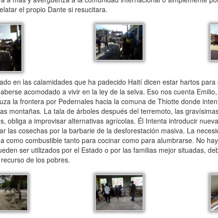
latar el propio Dante si resucitara.
 en las calamidades que ha padecido Haití dicen estar hartos para q
haberse acomodado a vivir en la ley de la selva. Eso nos cuenta Emilio
ruza la frontera por Pedernales hacia la comuna de Thiotte donde inten
e las montañas. La tala de árboles después del terremoto, las gravísim
 obliga a improvisar alternativas agrícolas. Él Intenta introducir nuev
zar las cosechas por la barbarie de la desforestación masiva. La necesi
leña como combustible tanto para cocinar como para alumbrarse. No hay 
eden ser utilizados por el Estado o por las familias mejor situadas, de
 recurso de los pobres.