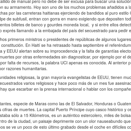
lido de manual pero no debe de ser excusa para buscar una solución a
con su armamento. Hoy son uno de los muchos problemas añadidos a la
as por las carreteras haitianas ejerciendo de bandidos al puro estil
pe de subfusil, entran con gorra en mano exigiendo que depositen todo
sientos billetes de banco y gourdes moneda local, y si entre ellos detec
 exprés llamando a la embajada del país del secuestrado para pedir el
os primeros ministros o presidentes de repúblicas de algunos lugares
 constitución. En Haití se ha retrasado hasta septiembre el referéndum
 y EEUU alertan sobre su improcedencia y la falta de garantías elector
 muertes por otras enfermedades sin diagnosticar, por ejemplo por el 
 falta de recursos, la palabra UCI apenas es conocida. Al anterior pr
 por razones humanitarias.
ades religiosas, la gran mayoría evangelistas de EEUU, tienen much
secuestrados varios religiosos y hace poco más de un mes fue asesin
 hay que escarbar en la prensa internacional o hablar con los compañe
tantes, especie de Maras como las de El Salvador, Honduras o Guate
 cifras de muertes. La capital Puerto Príncipe cuyo casco histórico y c
staba sólo a 15 Kilómetros, es un auténtico estercolero, miles de bolsa
tro de la ciudad, un paisaje deprimente con un olor nauseabundo que o
s se ve un poco de esto último grabado desde el coche en difíciles co