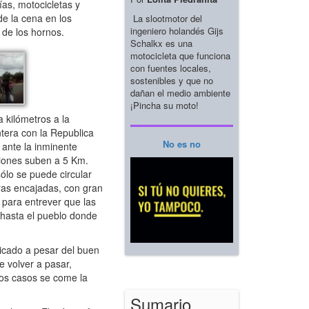
ías, motocicletas y
de la cena en los
La slootmotor del
ingeniero holandés Gijs
 de los hornos.
Schalkx es una
motocicleta que funciona
con fuentes locales,
sostenibles y que no
dañan el medio ambiente
¡Pincha su moto!
 kilómetros a la
tera con la Republica
No es no
 ante la inminente
miones suben a 5 Km.
lo se puede circular
ras encajadas, con gran
 para entrever que las
 hasta el pueblo donde
icado a pesar del buen
e volver a pasar,
nos casos se come la
Sumario