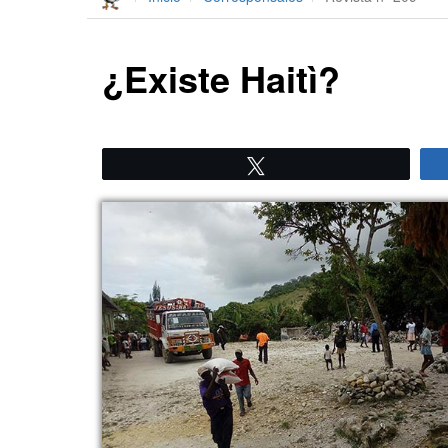
¿Existe Haitì?
Twittear