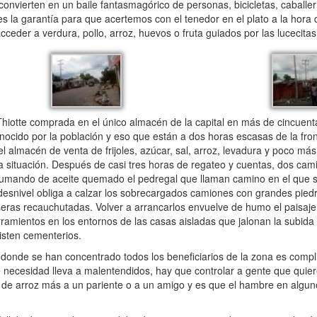
onvierten en un baile fantasmagórico de personas, bicicletas, caballer
es la garantía para que acertemos con el tenedor en el plato a la hora 
eder a verdura, pollo, arroz, huevos o fruta guiados por las lucecitas
otte comprada en el único almacén de la capital en más de cincuenta
ocido por la población y eso que están a dos horas escasas de la fron
l almacén de venta de frijoles, azúcar, sal, arroz, levadura y poco más
 la situación. Después de casi tres horas de regateo y cuentas, dos ca
umando de aceite quemado el pedregal que llaman camino en el que só
 desnivel obliga a calzar los sobrecargados camiones con grandes pied
seras recauchutadas. Volver a arrancarlos envuelve de humo el paisaje
ramientos en los entornos de las casas aisladas que jalonan la subida
xisten cementerios.
onde se han concentrado todos los beneficiarios de la zona es compl
de necesidad lleva a malentendidos, hay que controlar a gente que quier
os de arroz más a un pariente o a un amigo y es que el hambre en algu