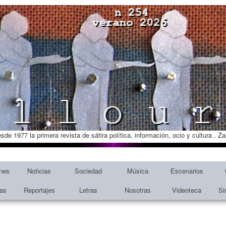
esde 1977 la primera revista de sátira política, información, ocio y cultura . 
nes
Noticias
Sociedad
Música
Escenarios
tas
Reportajes
Letras
Nosotras
Videoteca
Si