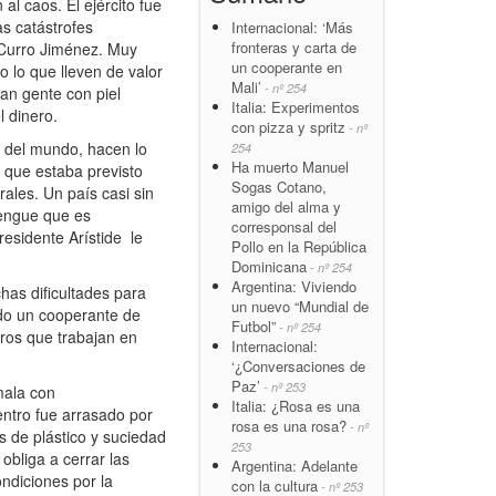
l caos. El ejército fue
s catástrofes
Internacional: ‘Más
fronteras y carta de
o Curro Jiménez. Muy
un cooperante en
 lo que lleven de valor
Mali’
- nº 254
tan gente con piel
Italia: Experimentos
 dinero.
con pizza y spritz
- nº
 del mundo, hacen lo
254
Ha muerto Manuel
 que estaba previsto
Sogas Cotano,
ales. Un país casi sin
amigo del alma y
dengue que es
corresponsal del
esidente Arístide le
Pollo en la República
Dominicana
- nº 254
Argentina: Viviendo
as dificultades para
un nuevo “Mundial de
ado un cooperante de
Futbol”
- nº 254
ros que trabajan en
Internacional:
‘¿Conversaciones de
Paz’
- nº 253
mala con
Italia: ¿Rosa es una
entro fue arrasado por
rosa es una rosa?
- nº
s de plástico y suciedad
253
bliga a cerrar las
Argentina: Adelante
ndiciones por la
con la cultura
- nº 253