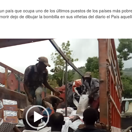
 un país que ocupa uno de los últimos puestos de los países más pobr
orir dejo de dibujar la bombilla en sus viñetas del diario el País aque