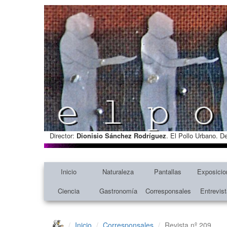
Director:
Dionisio Sánchez Rodríguez
. El Pollo Urbano. D
Inicio
Naturaleza
Pantallas
Exposicio
Ciencia
Gastronomía
Corresponsales
Entrevis
Inicio
Corresponsales
Revista nº 209