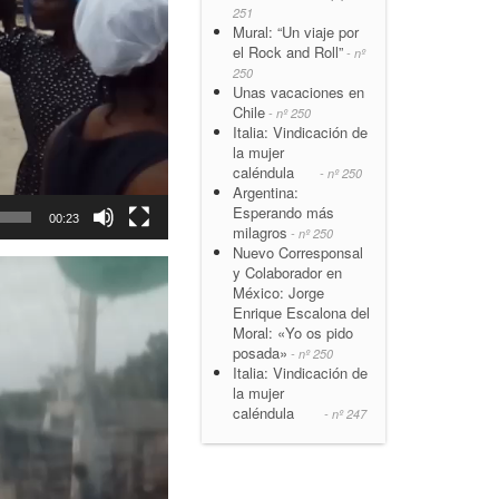
251
Mural: “Un viaje por
el Rock and Roll”
- nº
250
Unas vacaciones en
Chile
- nº 250
Italia: Vindicación de
la mujer
caléndula
- nº 250
Argentina:
Esperando más
00:23
milagros
- nº 250
Nuevo Corresponsal
y Colaborador en
México: Jorge
Enrique Escalona del
Moral: «Yo os pido
posada»
- nº 250
Italia: Vindicación de
la mujer
caléndula
- nº 247