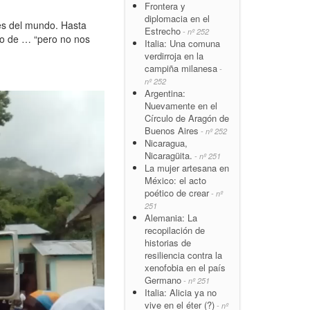
Frontera y
diplomacia en el
es del mundo. Hasta
Estrecho
- nº 252
llo de … “pero no nos
Italia: Una comuna
verdirroja en la
campiña milanesa
-
nº 252
Argentina:
Nuevamente en el
Círculo de Aragón de
Buenos Aires
- nº 252
Nicaragua,
Nicaragüita.
- nº 251
La mujer artesana en
México: el acto
poético de crear
- nº
251
Alemania: La
recopilación de
historias de
resiliencia contra la
xenofobia en el país
Germano
- nº 251
Italia: Alicia ya no
vive en el éter (?)
- nº