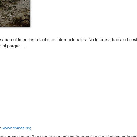
aparecido en las relaciones internacionales. No interesa hablar de es
be si porque…
de
www.arapaz.org
va a más y avergüenza a la comunidad internacional o simplemente po