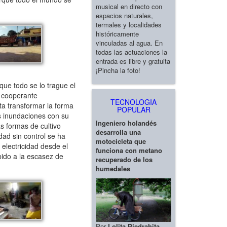
musical en directo con
espacios naturales,
termales y localidades
históricamente
vinculadas al agua. En
todas las actuaciones la
entrada es libre y gratuita
¡Pincha la foto!
ue todo se lo trague el
, cooperante
TECNOLOGIA
ta transformar la forma
POPULAR
as inundaciones con su
Ingeniero holandés
as formas de cultivo
desarrolla una
dad sin control se ha
motocicleta que
electricidad desde el
funciona con metano
bido a la escasez de
recuperado de los
humedales
Por
Lolita Piedrahita