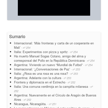
Sumario
Internacional: ‘Más fronteras y carta de un cooperante en
Mali’
- nº 254
Italia: Experimentos con pizza y spritz
- nº 254
Ha muerto Manuel Sogas Cotano, amigo del alma y
corresponsal del Pollo en la República Dominicana
- nº 254
Argentina: Viviendo un nuevo “Mundial de Futbol”
- nº 254
Internacional: ‘¿Conversaciones de Paz’
- nº 253
Italia: ¿Rosa es una rosa es una rosa?
- nº 253
Argentina: Adelante con la cultura
- nº 253
Frontera y diplomacia en el Estrecho
- nº 252
Italia: Una comuna verdirroja en la campiña milanesa
- nº
252
Argentina: Nuevamente en el Círculo de Aragón de Buenos
Aires
- nº 252
Nicaragua, Nicaragüita.
- nº 251