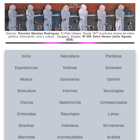
Director:
Dionisio Sánchez Rodríguez
. El Pollo Urbano. Desde 1977 la primera revista de sátira
política, información, ocio y cultura . Zaragoza. España.
Nº 254. Extra Verano (Julio Agosto
2026)
.
Inicio
Naturaleza
Pantallas
Exposiciones
Noticias
Sociedad
Música
Escenarios
Opinión
Silvicultura
Informes
Tecnologías
Ciencia
Gastronomía
Corresponsales
Entrevistas
Reportajes
Letras
Nosotras
Videoteca
Sin barreras
Mancheta
Incombustibles
Análisis