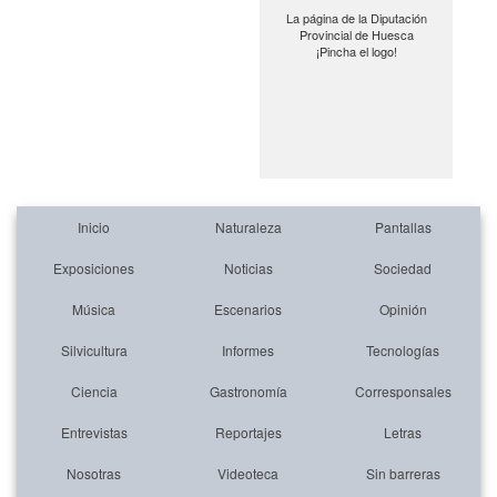
La página de la Diputación
Provincial de Huesca
¡Pincha el logo!
Inicio
Naturaleza
Pantallas
Exposiciones
Noticias
Sociedad
Música
Escenarios
Opinión
Silvicultura
Informes
Tecnologías
Ciencia
Gastronomía
Corresponsales
Entrevistas
Reportajes
Letras
Nosotras
Videoteca
Sin barreras