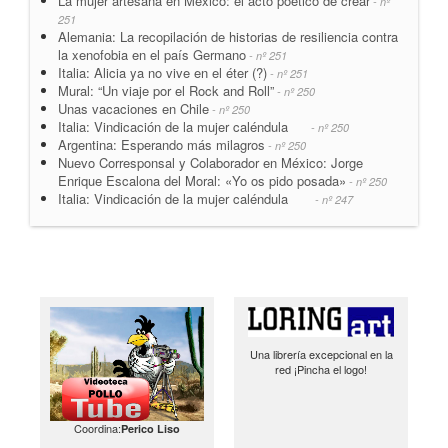
La mujer artesana en México: el acto poético de crear
- nº
251
Alemania: La recopilación de historias de resiliencia contra
la xenofobia en el país Germano
- nº 251
Italia: Alicia ya no vive en el éter (?)
- nº 251
Mural: “Un viaje por el Rock and Roll”
- nº 250
Unas vacaciones en Chile
- nº 250
Italia: Vindicación de la mujer caléndula
- nº 250
Argentina: Esperando más milagros
- nº 250
Nuevo Corresponsal y Colaborador en México: Jorge
Enrique Escalona del Moral: «Yo os pido posada»
- nº 250
Italia: Vindicación de la mujer caléndula
- nº 247
Una librería excepcional en la
red ¡Pincha el logo!
Coordina:
Perico Liso