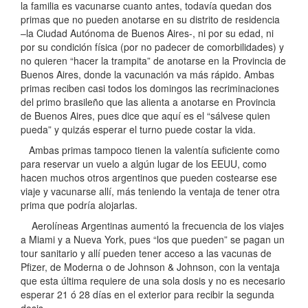
la familia es vacunarse cuanto antes, todavía quedan dos
primas que no pueden anotarse en su distrito de residencia
–la Ciudad Autónoma de Buenos Aires-, ni por su edad, ni
por su condición física (por no padecer de comorbilidades) y
no quieren “hacer la trampita” de anotarse en la Provincia de
Buenos Aires, donde la vacunación va más rápido. Ambas
primas reciben casi todos los domingos las recriminaciones
del primo brasileño que las alienta a anotarse en Provincia
de Buenos Aires, pues dice que aquí es el “sálvese quien
pueda” y quizás esperar el turno puede costar la vida.
Ambas primas tampoco tienen la valentía suficiente como
para reservar un vuelo a algún lugar de los EEUU, como
hacen muchos otros argentinos que pueden costearse ese
viaje y vacunarse allí, más teniendo la ventaja de tener otra
prima que podría alojarlas.
Aerolíneas Argentinas aumentó la frecuencia de los viajes
a Miami y a Nueva York, pues “los que pueden” se pagan un
tour sanitario y allí pueden tener acceso a las vacunas de
Pfizer, de Moderna o de Johnson & Johnson, con la ventaja
que esta última requiere de una sola dosis y no es necesario
esperar 21 ó 28 días en el exterior para recibir la segunda
dosis.