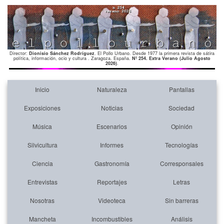
Director:
Dionisio Sánchez Rodríguez
. El Pollo Urbano. Desde 1977 la primera revista de sátira
política, información, ocio y cultura . Zaragoza. España.
Nº 254. Extra Verano (Julio Agosto
2026)
.
Inicio
Naturaleza
Pantallas
Exposiciones
Noticias
Sociedad
Música
Escenarios
Opinión
Silvicultura
Informes
Tecnologías
Ciencia
Gastronomía
Corresponsales
Entrevistas
Reportajes
Letras
Nosotras
Videoteca
Sin barreras
Mancheta
Incombustibles
Análisis