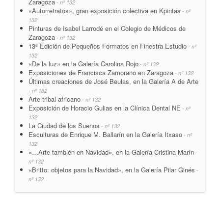
Zaragoza
- nº 132
«Autorretratos», gran exposición colectiva en Kpintas
- nº
132
Pinturas de Isabel Larrodé en el Colegio de Médicos de
Zaragoza
- nº 132
13ª Edición de Pequeños Formatos en Finestra Estudio
- nº
132
«De la luz» en la Galería Carolina Rojo
- nº 132
Exposiciones de Francisca Zamorano en Zaragoza
- nº 132
Últimas creaciones de José Beulas, en la Galería A de Arte
- nº 132
Arte tribal africano
- nº 132
Exposición de Horacio Gulias en la Clínica Dental NE
- nº
132
La Ciudad de los Sueños
- nº 132
Esculturas de Enrique M. Ballarín en la Galería Itxaso
- nº
132
«…Arte también en Navidad», en la Galería Cristina Marín
-
nº 132
«Britto: objetos para la Navidad», en la Galería Pilar Ginés
-
nº 132