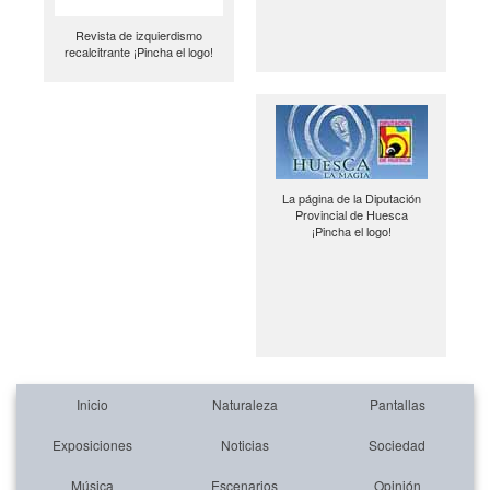
Revista de izquierdismo
recalcitrante ¡Pincha el logo!
La página de la Diputación
Provincial de Huesca
¡Pincha el logo!
Inicio
Naturaleza
Pantallas
Exposiciones
Noticias
Sociedad
Música
Escenarios
Opinión