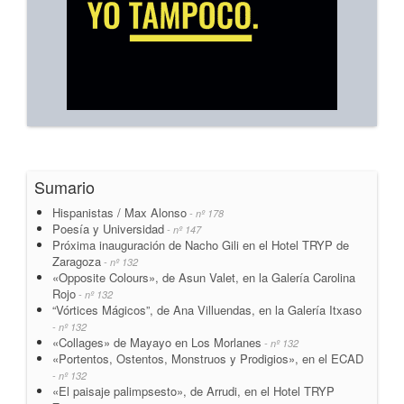
Sumario
Hispanistas / Max Alonso
- nº 178
Poesía y Universidad
- nº 147
Próxima inauguración de Nacho Gili en el Hotel TRYP de
Zaragoza
- nº 132
«Opposite Colours», de Asun Valet, en la Galería Carolina
Rojo
- nº 132
“Vórtices Mágicos”, de Ana Villuendas, en la Galería Itxaso
- nº 132
«Collages» de Mayayo en Los Morlanes
- nº 132
«Portentos, Ostentos, Monstruos y Prodigios», en el ECAD
- nº 132
«El paisaje palimpsesto», de Arrudi, en el Hotel TRYP