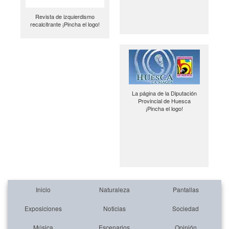
Revista de izquierdismo
recalcitrante ¡Pincha el logo!
La página de la Diputación
Provincial de Huesca
¡Pincha el logo!
Inicio
Naturaleza
Pantallas
Exposiciones
Noticias
Sociedad
Música
Escenarios
Opinión