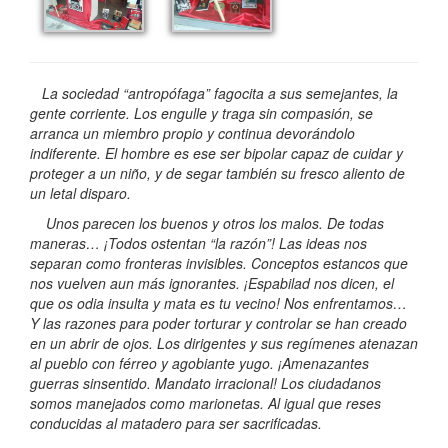
La sociedad “antropófaga” fagocita a sus semejantes, la
gente corriente. Los engulle y traga sin compasión, se
arranca un miembro propio y continua devorándolo
indiferente. El hombre es ese ser bipolar capaz de cuidar y
proteger a un niño, y de segar también su fresco aliento de
un letal disparo.
Unos parecen los buenos y otros los malos. De todas
maneras… ¡Todos ostentan “la razón”! Las ideas nos
separan como fronteras invisibles. Conceptos estancos que
nos vuelven aun más ignorantes. ¡Espabilad nos dicen, el
que os odia insulta y mata es tu vecino! Nos enfrentamos…
Y las razones para poder torturar y controlar se han creado
en un abrir de ojos. Los dirigentes y sus regímenes atenazan
al pueblo con férreo y agobiante yugo. ¡Amenazantes
guerras sinsentido. Mandato irracional! Los ciudadanos
somos manejados como marionetas. Al igual que reses
conducidas al matadero para ser sacrificadas.