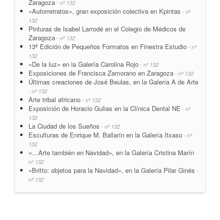
Zaragoza
- nº 132
«Autorretratos», gran exposición colectiva en Kpintas
- nº
132
Pinturas de Isabel Larrodé en el Colegio de Médicos de
Zaragoza
- nº 132
13ª Edición de Pequeños Formatos en Finestra Estudio
- nº
132
«De la luz» en la Galería Carolina Rojo
- nº 132
Exposiciones de Francisca Zamorano en Zaragoza
- nº 132
Últimas creaciones de José Beulas, en la Galería A de Arte
- nº 132
Arte tribal africano
- nº 132
Exposición de Horacio Gulias en la Clínica Dental NE
- nº
132
La Ciudad de los Sueños
- nº 132
Esculturas de Enrique M. Ballarín en la Galería Itxaso
- nº
132
«…Arte también en Navidad», en la Galería Cristina Marín
-
nº 132
«Britto: objetos para la Navidad», en la Galería Pilar Ginés
-
nº 132