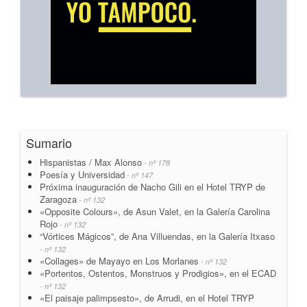
Sumario
Hispanistas / Max Alonso
- nº 178
Poesía y Universidad
- nº 147
Próxima inauguración de Nacho Gili en el Hotel TRYP de
Zaragoza
- nº 132
«Opposite Colours», de Asun Valet, en la Galería Carolina
Rojo
- nº 132
“Vórtices Mágicos”, de Ana Villuendas, en la Galería Itxaso
- nº 132
«Collages» de Mayayo en Los Morlanes
- nº 132
«Portentos, Ostentos, Monstruos y Prodigios», en el ECAD
- nº 132
«El paisaje palimpsesto», de Arrudi, en el Hotel TRYP