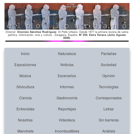
Director:
Dionisio Sánchez Rodríguez
. El Pollo Urbano. Desde 1977 la primera revista de sátira
política, información, ocio y cultura . Zaragoza. España.
Nº 254. Extra Verano (Julio Agosto
2026)
.
Inicio
Naturaleza
Pantallas
Exposiciones
Noticias
Sociedad
Música
Escenarios
Opinión
Silvicultura
Informes
Tecnologías
Ciencia
Gastronomía
Corresponsales
Entrevistas
Reportajes
Letras
Nosotras
Videoteca
Sin barreras
Mancheta
Incombustibles
Análisis