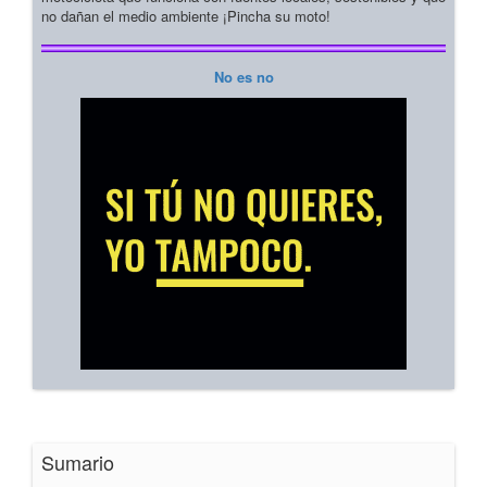
no dañan el medio ambiente ¡Pincha su moto!
No es no
Sumario