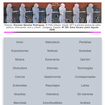
Director:
Dionisio Sánchez Rodríguez
. El Pollo Urbano. Desde 1977 la primera revista de sátira
política, información, ocio y cultura . Zaragoza. España.
Nº 254. Extra Verano (Julio Agosto
2026)
.
Inicio
Naturaleza
Pantallas
Exposiciones
Noticias
Sociedad
Música
Escenarios
Opinión
Silvicultura
Informes
Tecnologías
Ciencia
Gastronomía
Corresponsales
Entrevistas
Reportajes
Letras
Nosotras
Videoteca
Sin barreras
Mancheta
Incombustibles
Análisis