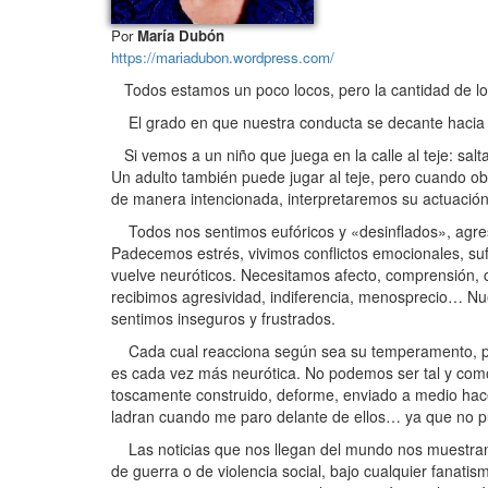
Por
María Dubón
https://mariadubon.wordpress.com/
Todos estamos un poco locos, pero la cantidad de l
El grado en que nuestra conducta se decante hacia u
Si vemos a un niño que juega en la calle al teje: salt
Un adulto también puede jugar al teje, pero cuando ob
de manera intencionada, interpretaremos su actuación 
Todos nos sentimos eufóricos y «desinflados», agresivo
Padecemos estrés, vivimos conflictos emocionales, su
vuelve neuróticos. Necesitamos afecto, comprensión, c
recibimos agresividad, indiferencia, menosprecio… Nue
sentimos inseguros y frustrados.
Cada cual reacciona según sea su temperamento, pero
es cada vez más neurótica. No podemos ser tal y como
toscamente construido, deforme, enviado a medio hac
ladran cuando me paro delante de ellos… ya que no
Las noticias que nos llegan del mundo nos muestran 
de guerra o de violencia social, bajo cualquier fanat