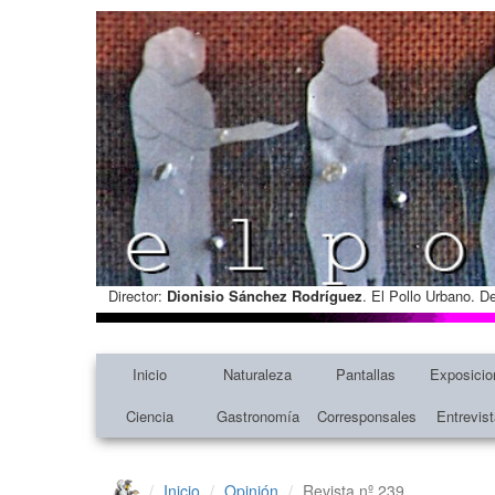
Director:
Dionisio Sánchez Rodríguez
. El Pollo Urbano. D
Inicio
Naturaleza
Pantallas
Exposicio
Ciencia
Gastronomía
Corresponsales
Entrevis
Inicio
Opinión
Revista nº 239