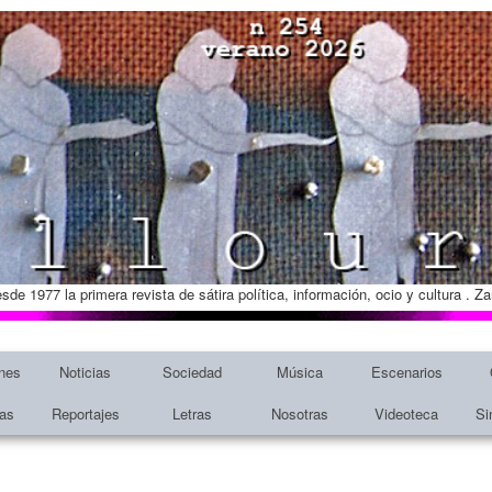
esde 1977 la primera revista de sátira política, información, ocio y cultura . 
nes
Noticias
Sociedad
Música
Escenarios
tas
Reportajes
Letras
Nosotras
Videoteca
Si