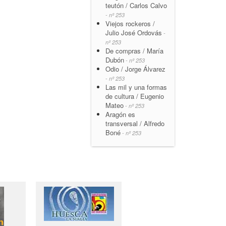
teutón / Carlos Calvo
- nº 253
Viejos rockeros /
Julio José Ordovás
-
nº 253
De compras / María
Dubón
- nº 253
Odio / Jorge Álvarez
- nº 253
Las mil y una formas
de cultura / Eugenio
Mateo
- nº 253
Aragón es
transversal / Alfredo
Boné
- nº 253