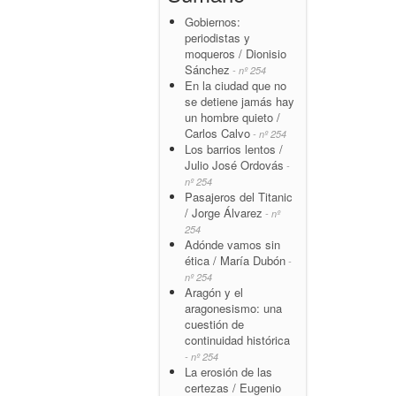
Gobiernos:
periodistas y
moqueros / Dionisio
Sánchez
- nº 254
En la ciudad que no
se detiene jamás hay
un hombre quieto /
Carlos Calvo
- nº 254
Los barrios lentos /
Julio José Ordovás
-
nº 254
Pasajeros del Titanic
/ Jorge Álvarez
- nº
254
Adónde vamos sin
ética / María Dubón
-
nº 254
Aragón y el
aragonesismo: una
cuestión de
continuidad histórica
- nº 254
La erosión de las
certezas / Eugenio