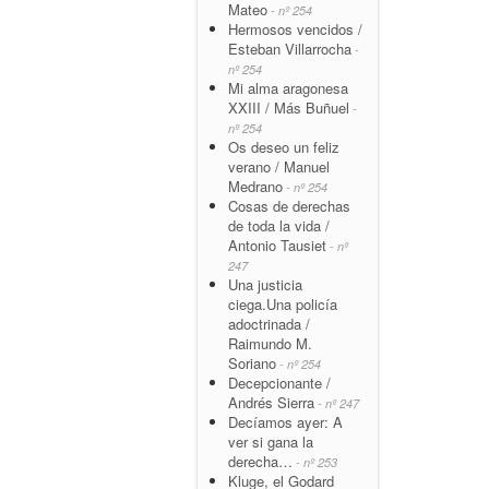
Mateo
- nº 254
Hermosos vencidos /
Esteban Villarrocha
-
nº 254
Mi alma aragonesa
XXIII / Más Buñuel
-
nº 254
Os deseo un feliz
verano / Manuel
Medrano
- nº 254
Cosas de derechas
de toda la vida /
Antonio Tausiet
- nº
247
Una justicia
ciega.Una policía
adoctrinada /
Raimundo M.
Soriano
- nº 254
Decepcionante /
Andrés Sierra
- nº 247
Decíamos ayer: A
ver si gana la
derecha…
- nº 253
Kluge, el Godard