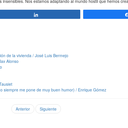
s insensibles. Nos estamos adaptando al mundo hostil que hemos cre
Compartir
tión de la vivienda / José Luis Bermejo
Max Alonso
no
 Tausiet
 año siempre me pone de muy buen humor) / Enrique Gómez
Anterior
Siguiente