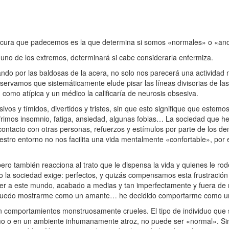
ocura que padecemos es la que determina si somos «normales» o «an
no de los extremos, determinará si cabe considerarla enfermiza.
ando por las baldosas de la acera, no solo nos parecerá una actividad 
servamos que sistemáticamente elude pisar las líneas divisorias de las
como atípica y un médico la calificaría de neurosis obsesiva.
s y tímidos, divertidos y tristes, sin que esto signifique que estemos
frimos insomnio, fatiga, ansiedad, algunas fobias… La sociedad que h
ontacto con otras personas, refuerzos y estímulos por parte de los de
stro entorno no nos facilita una vida mentalmente «confortable», por
 también reacciona al trato que le dispensa la vida y quienes le ro
 la sociedad exige: perfectos, y quizás compensamos esta frustración 
er a este mundo, acabado a medias y tan imperfectamente y fuera de
 puedo mostrarme como un amante… he decidido comportarme como un
comportamientos monstruosamente crueles. El tipo de individuo que s
ismo o en un ambiente inhumanamente atroz, no puede ser «normal». Sin