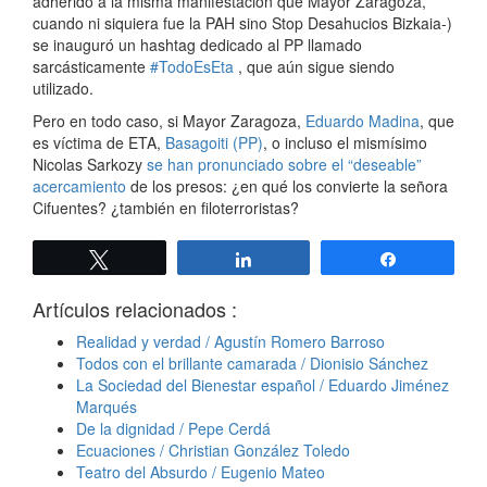
adherido a la misma manifestación que Mayor Zaragoza,
cuando ni siquiera fue la PAH sino Stop Desahucios Bizkaia-)
se inauguró un hashtag dedicado al PP llamado
sarcásticamente
#TodoEsEta
, que aún sigue siendo
utilizado.
Pero en todo caso, si Mayor Zaragoza,
Eduardo Madina
, que
es víctima de ETA,
Basagoiti (PP)
, o incluso el mismísimo
Nicolas Sarkozy
se han pronunciado sobre el “deseable”
acercamiento
de los presos: ¿en qué los convierte la señora
Cifuentes? ¿también en filoterroristas?
Twittear
Compartir
Compartir
Artículos relacionados :
Realidad y verdad / Agustín Romero Barroso
Todos con el brillante camarada / Dionisio Sánchez
La Sociedad del Bienestar español / Eduardo Jiménez
Marqués
De la dignidad / Pepe Cerdá
Ecuaciones / Christian González Toledo
Teatro del Absurdo / Eugenio Mateo