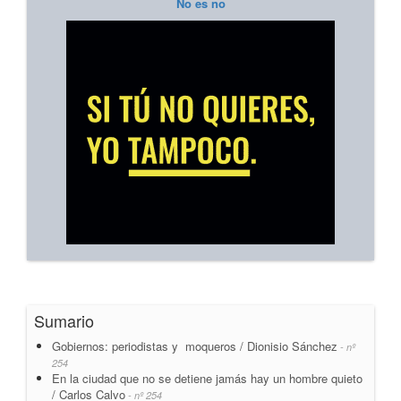
No es no
Sumario
Gobiernos: periodistas y moqueros / Dionisio Sánchez
- nº
254
En la ciudad que no se detiene jamás hay un hombre quieto
/ Carlos Calvo
- nº 254