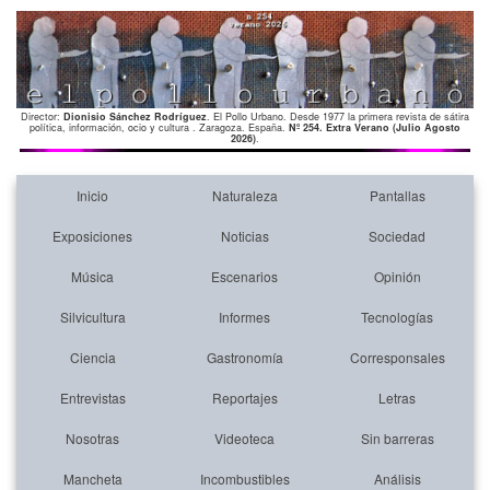
Director:
Dionisio Sánchez Rodríguez
. El Pollo Urbano. Desde 1977 la primera revista de sátira
política, información, ocio y cultura . Zaragoza. España.
Nº 254. Extra Verano (Julio Agosto
2026)
.
Inicio
Naturaleza
Pantallas
Exposiciones
Noticias
Sociedad
Música
Escenarios
Opinión
Silvicultura
Informes
Tecnologías
Ciencia
Gastronomía
Corresponsales
Entrevistas
Reportajes
Letras
Nosotras
Videoteca
Sin barreras
Mancheta
Incombustibles
Análisis