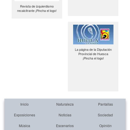
Revista de izquierdismo
recalcitrante ¡Pincha el logo!
La página de la Diputación
Provincial de Huesca
¡Pincha el logo!
Inicio
Naturaleza
Pantallas
Exposiciones
Noticias
Sociedad
Música
Escenarios
Opinión