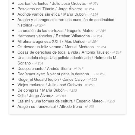
Los barrios lentos / Julio José Ordovás
- nº 254
Pasajeros del Titanic / Jorge Álvarez
- nº 254
Adónde vamos sin ética / María Dubón
- nº 254
Aragón y el aragonesismo: una cuestión de continuidad
histórica
- nº 254
La erosión de las certezas / Eugenio Mateo
- nº 254
Hermosos vencidos / Esteban Villarrocha
- nº 254
Mi alma aragonesa XXIII / Más Buñuel
- nº 254
Os deseo un feliz verano / Manuel Medrano
- nº 254
Cosas de derechas de toda la vida / Antonio Tausiet
- nº 247
Una justicia ciega.Una policía adoctrinada / Raimundo M.
Soriano
- nº 254
Decepcionante / Andrés Sierra
- nº 247
Decíamos ayer: A ver si gana la derecha…
- nº 253
Kluge, el Godard teutón / Carlos Calvo
- nº 253
Viejos rockeros / Julio José Ordovás
- nº 253
De compras / María Dubón
- nº 253
Odio / Jorge Álvarez
- nº 253
Las mil y una formas de cultura / Eugenio Mateo
- nº 253
Aragón es transversal / Alfredo Boné
- nº 253