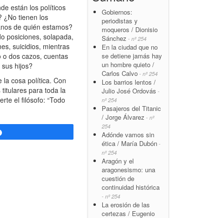
e están los políticos
Gobiernos:
? ¿No tienen los
periodistas y
 manos de quién estamos?
moqueros / Dionisio
do posiciones, solapada,
Sánchez
- nº 254
s, suicidios, mientras
En la ciudad que no
se detiene jamás hay
o o dos cazos, cuentas
un hombre quieto /
 sus hijos?
Carlos Calvo
- nº 254
 la cosa política. Con
Los barrios lentos /
titulares para toda la
Julio José Ordovás
-
rte el filósofo: “Todo
nº 254
Pasajeros del Titanic
/ Jorge Álvarez
- nº
254
Compartir
Adónde vamos sin
ética / María Dubón
-
nº 254
Aragón y el
aragonesismo: una
cuestión de
continuidad histórica
- nº 254
La erosión de las
certezas / Eugenio