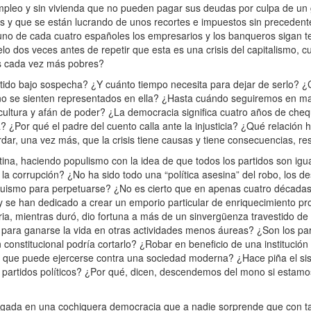
pleo y sin vivienda que no pueden pagar sus deudas por culpa de un 
is y que se están lucrando de unos recortes e impuestos sin precedent
no de cada cuatro españoles los empresarios y los banqueros sigan 
o dos veces antes de repetir que esta es una crisis del capitalismo, 
es cada vez más pobres?
tido bajo sospecha? ¿Y cuánto tiempo necesita para dejar de serlo? 
 no se sienten representados en ella? ¿Hasta cuándo seguiremos en m
ncultura y afán de poder? ¿La democracia significa cuatro años de ch
a? ¿Por qué el padre del cuento calla ante la injusticia? ¿Qué relación
ar, una vez más, que la crisis tiene causas y tiene consecuencias, re
utina, haciendo populismo con la idea de que todos los partidos son ig
 la corrupción? ¿No ha sido todo una “política asesina” del robo, los d
ranquismo para perpetuarse? ¿No es cierto que en apenas cuatro décadas,
y se han dedicado a crear un emporio particular de enriquecimiento pr
a, mientras duró, dio fortuna a más de un sinvergüenza travestido de 
a para ganarse la vida en otras actividades menos áureas? ¿Son los pa
constitucional podría cortarlo? ¿Robar en beneficio de una institución 
e que puede ejercerse contra una sociedad moderna? ¿Hace piña el si
s partidos políticos? ¿Por qué, dicen, descendemos del mono si estam
ngada en una cochiquera democracia que a nadie sorprende que con ta