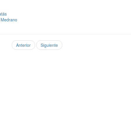
atás
l Medrano
Anterior
Siguiente