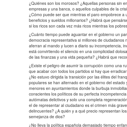
¿Quiénes son los morosos? ¿Aquellas personas sin em
empresas y una banca, o aquellos culpables de la cris
¿Cómo puede ser que mientras el paro empobrece a u
beneficios y sueldos millonarios? ¿Habrá que pensársel
si los ricos son cada vez más ricos mientras los pobr
¿Cuánto tiempo puede aguantar en el gobierno un par
democracia representativa si millones de ciudadanos
aferran al mando y lucen a diario su incompetencia, i
está convirtiendo el silencio en una complicidad dolos
de las finanzas y una vida pequeña? ¿Habrá que record
¿Existe el peligro de asumir la corrupción como una r
que acabar con todos los partidos si hay que erradicar
¿No estuvo dirigida la transición por las élites del f
populares se han alternado en el gobierno del estado 
menores en ayuntamientos donde la burbuja inmobiliari
conscientes los políticos de su perfecta incompetenci
autómatas delictivos y solo una completa regeneración 
el de representar al ciudadano es el crimen más grav
delincuentes? ¿A quién y a qué precio representan lo
semejanza de dios?
¿No lleva la política española demasiado tiempo enfa