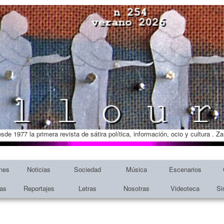
esde 1977 la primera revista de sátira política, información, ocio y cultura . 
nes
Noticias
Sociedad
Música
Escenarios
tas
Reportajes
Letras
Nosotras
Videoteca
Si