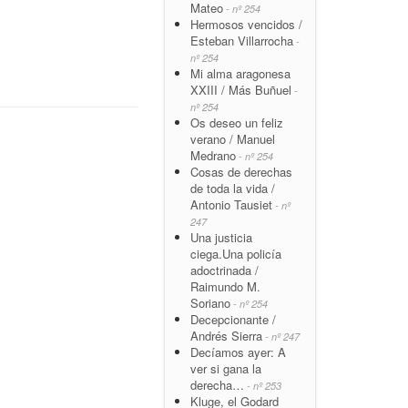
Mateo
- nº 254
Hermosos vencidos /
Esteban Villarrocha
-
nº 254
Mi alma aragonesa
XXIII / Más Buñuel
-
nº 254
Os deseo un feliz
verano / Manuel
Medrano
- nº 254
Cosas de derechas
de toda la vida /
Antonio Tausiet
- nº
247
Una justicia
ciega.Una policía
adoctrinada /
Raimundo M.
Soriano
- nº 254
Decepcionante /
Andrés Sierra
- nº 247
Decíamos ayer: A
ver si gana la
derecha…
- nº 253
Kluge, el Godard