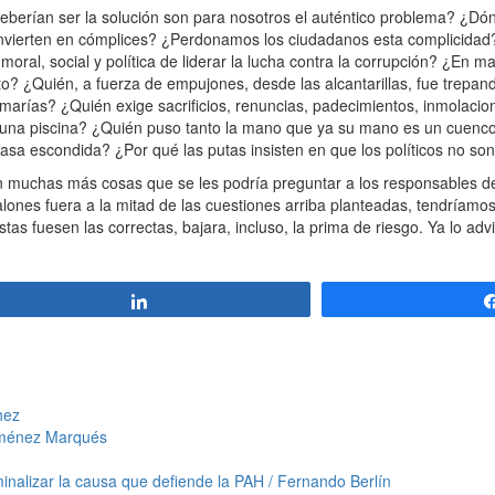
berían ser la solución son para nosotros el auténtico problema? ¿Dónd
convierten en cómplices? ¿Perdonamos los ciudadanos esta complicidad
moral, social y política de liderar la lucha contra la corrupción? ¿En
to? ¿Quién, a fuerza de empujones, desde las alcantarillas, fue trepan
rías? ¿Quién exige sacrificios, renuncias, padecimientos, inmolacione
nta una piscina? ¿Quién puso tanto la mano que ya su mano es un cuenc
asa escondida? ¿Por qué las putas insisten en que los políticos no son
en muchas más cosas que se les podría preguntar a los responsables de
lones fuera a la mitad de las cuestiones arriba planteadas, tendríamos 
as fuesen las correctas, bajara, incluso, la prima de riesgo. Ya lo advie
Compartir
hez
Jiménez Marqués
alizar la causa que defiende la PAH / Fernando Berlín