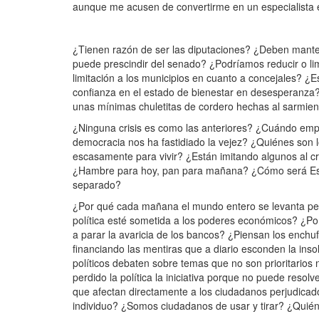
aunque me acusen de convertirme en un especialista e
¿Tienen razón de ser las diputaciones? ¿Deben mant
puede prescindir del senado? ¿Podríamos reducir o l
limitación a los municipios en cuanto a concejales? ¿E
confianza en el estado de bienestar en desesperanza?
unas mínimas chuletitas de cordero hechas al sarmien
¿Ninguna crisis es como las anteriores? ¿Cuándo empez
democracia nos ha fastidiado la vejez? ¿Quiénes son 
escasamente para vivir? ¿Están imitando algunos al 
¿Hambre para hoy, pan para mañana? ¿Cómo será Esp
separado?
¿Por qué cada mañana el mundo entero se levanta pen
política esté sometida a los poderes económicos? ¿Por
a parar la avaricia de los bancos? ¿Piensan los enchuf
financiando las mentiras que a diario esconden la insol
políticos debaten sobre temas que no son prioritarios 
perdido la política la iniciativa porque no puede res
que afectan directamente a los ciudadanos perjudicad
individuo? ¿Somos ciudadanos de usar y tirar? ¿Qui