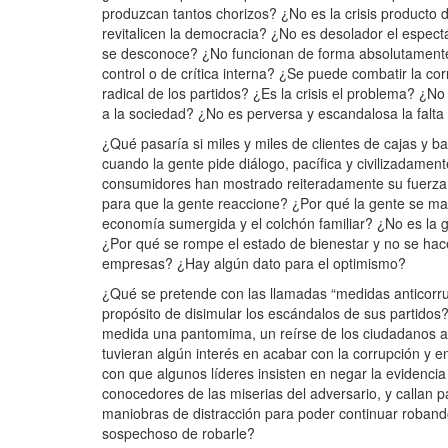
produzcan tantos chorizos? ¿No es la crisis producto d
revitalicen la democracia? ¿No es desolador el espect
se desconoce? ¿No funcionan de forma absolutamente o
control o de crítica interna? ¿Se puede combatir la c
radical de los partidos? ¿Es la crisis el problema? ¿
a la sociedad? ¿No es perversa y escandalosa la falta
¿Qué pasaría si miles y miles de clientes de cajas y b
cuando la gente pide diálogo, pacífica y civilizadamen
consumidores han mostrado reiteradamente su fuerza 
para que la gente reaccione? ¿Por qué la gente se ma
economía sumergida y el colchón familiar? ¿No es la
¿Por qué se rompe el estado de bienestar y no se ha
empresas? ¿Hay algún dato para el optimismo?
¿Qué se pretende con las llamadas “medidas anticorru
propósito de disimular los escándalos de sus partidos
medida una pantomima, un reírse de los ciudadanos a s
tuvieran algún interés en acabar con la corrupción y e
con que algunos líderes insisten en negar la evidenc
conocedores de las miserias del adversario, y callan pa
maniobras de distracción para poder continuar roban
sospechoso de robarle?