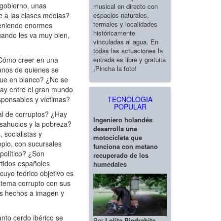
gobierno, unas
musical en directo con
espacios naturales,
e a las clases medias?
termales y localidades
teniendo enormes
históricamente
cuando les va muy bien,
vinculadas al agua. En
todas las actuaciones la
entrada es libre y gratuita
¿Cómo creer en una
¡Pincha la foto!
anos de quienes se
eque en blanco? ¿No se
 hay entre el gran mundo
TECNOLOGIA
sponsables y víctimas?
POPULAR
ual de corruptos? ¿Hay
Ingeniero holandés
esahucios y la pobreza?
desarrolla una
 socialistas y
motocicleta que
opio, con sucursales
funciona con metano
político? ¿Son
recuperado de los
rtidos españoles
humedales
cuyo teórico objetivo es
stema corrupto con sus
os hechos a imagen y
nto cerdo ibérico se
Por
Lolita Piedrahita