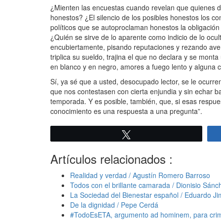
¿Mienten las encuestas cuando revelan que quienes de
honestos? ¿El silencio de los posibles honestos los 
políticos que se autoproclaman honestos la obligación 
¿Quién se sirve de lo aparente como indicio de lo ocul
encubiertamente, pisando reputaciones y rezando avema
triplica su sueldo, trajina el que no declara y se mo
en blanco y en negro, amores a fuego lento y alguna c
Sí, ya sé que a usted, desocupado lector, se le ocurr
que nos contestasen con cierta enjundia y sin echar ba
temporada. Y es posible, también, que, si esas respuest
conocimiento es una respuesta a una pregunta”.
Twittear
Artículos relacionados :
Realidad y verdad / Agustín Romero Barroso
Todos con el brillante camarada / Dionisio Sánc
La Sociedad del Bienestar español / Eduardo 
De la dignidad / Pepe Cerdá
#TodoEsETA, argumento ad hominem, para crimin