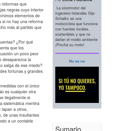
as reformas que
La slootmotor del
jas negras cuyo interior
ingeniero holandés Gijs
 mínimos elementos de
Schalkx es una
s si no hay una reforma
motocicleta que funciona
ucho más al partido que
con fuentes locales,
sostenibles y que no
dañan el medio ambiente
 cuentas? ¿Por qué
¡Pincha su moto!
uenta que los
tuación un poco peor
do desaparezca la
No es no
no salga de ese miedo?
des fortunas y grandes
 medidas con el único
No es cualquier otra
e ilegalmente si
la sistemática mentira
 tapan a otros,
o, de unas insultantes
sto a un contable
Sumario