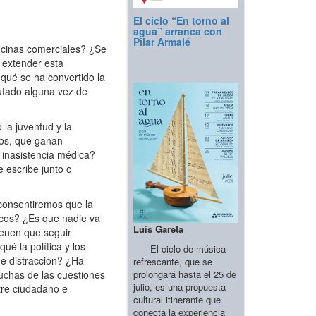
El ciclo “En torno al
agua” arranca con
Pilar Armalé
icinas comerciales? ¿Se
 extender esta
 qué se ha convertido la
utado alguna vez de
la juventud y la
dos, que ganan
inasistencia médica?
escribe junto o
consentiremos que la
icos? ¿Es que nadie va
Luis Gareta
ienen que seguir
ué la política y los
El ciclo de música
de distracción? ¿Ha
refrescante, que se
prolongará hasta el 25 de
muchas de las cuestiones
julio, es una propuesta
tre ciudadano e
cultural itinerante que
conecta la experiencia