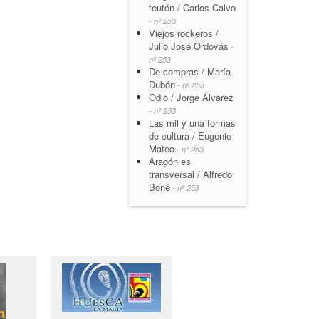
teutón / Carlos Calvo
- nº 253
Viejos rockeros /
Julio José Ordovás
-
nº 253
De compras / María
Dubón
- nº 253
Odio / Jorge Álvarez
- nº 253
Las mil y una formas
de cultura / Eugenio
Mateo
- nº 253
Aragón es
transversal / Alfredo
Boné
- nº 253