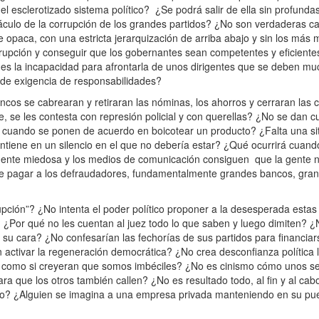
el esclerotizado sistema político? ¿Se podrá salir de ella sin profund
áculo de la corrupción de los grandes partidos? ¿No son verdaderas ca
paca, con una estricta jerarquización de arriba abajo y sin los más
orrupción y conseguir que los gobernantes sean competentes y eficiente
No es la incapacidad para afrontarla de unos dirigentes que se deben m
 de exigencia de responsabilidades?
ancos se cabrearan y retiraran las nóminas, los ahorros y cerraran las
te, se les contesta con represión policial y con querellas? ¿No se dan c
cuando se ponen de acuerdo en boicotear un producto? ¿Falta una si
ntiene en un silencio en el que no debería estar? ¿Qué ocurrirá cuan
 gente miedosa y los medios de comunicación consiguen que la gente 
ce pagar a los defraudadores, fundamentalmente grandes bancos, gran
pción”? ¿No intenta el poder político proponer a la desesperada estas
? ¿Por qué no les cuentan al juez todo lo que saben y luego dimiten? ¿
u cara? ¿No confesarían las fechorías de sus partidos para financiars
n activar la regeneración democrática? ¿No crea desconfianza política 
ia como si creyeran que somos imbéciles? ¿No es cinismo cómo unos se
ra que los otros también callen? ¿No es resultado todo, al fin y al cab
do? ¿Alguien se imagina a una empresa privada manteniendo en su pue