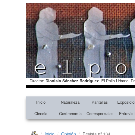
Director:
Dionisio Sánchez Rodríguez
. El Pollo Urbano. D
Inicio
Naturaleza
Pantallas
Exposicio
Ciencia
Gastronomía
Corresponsales
Entrevis
Inicio
Opinión
Revista nº 134