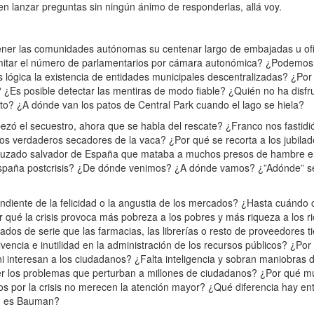
n lanzar preguntas sin ningún ánimo de responderlas, allá voy.
ener las comunidades autónomas su centenar largo de embajadas u of
imitar el número de parlamentarios por cámara autonómica? ¿Podemos
s lógica la existencia de entidades municipales descentralizadas? ¿Por
 ¿Es posible detectar las mentiras de modo fiable? ¿Quién no ha disfr
to? ¿A dónde van los patos de Central Park cuando el lago se hiela?
ó el secuestro, ahora que se habla del rescate? ¿Franco nos fastidió 
los verdaderos secadores de la vaca? ¿Por qué se recorta a los jubila
cruzado salvador de España que mataba a muchos presos de hambre e 
aña postcrisis? ¿De dónde venimos? ¿A dónde vamos? ¿”Adónde” se 
diente de la felicidad o la angustia de los mercados? ¿Hasta cuándo 
 qué la crisis provoca más pobreza a los pobres y más riqueza a los r
ados de serie que las farmacias, las librerías o resto de proveedores t
vencia e inutilidad en la administración de los recursos públicos? ¿Por q
ni interesan a los ciudadanos? ¿Falta inteligencia y sobran maniobras 
olver los problemas que perturban a millones de ciudadanos? ¿Por qué 
os por la crisis no merecen la atención mayor? ¿Qué diferencia hay en
én es Bauman?