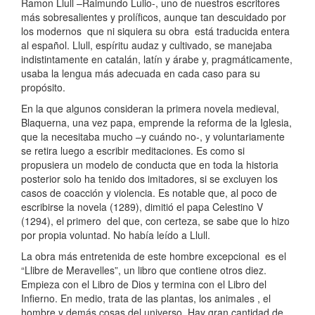
Ramon Llull –Raimundo Lulio-, uno de nuestros escritores
más sobresalientes y prolíficos, aunque tan descuidado por
los modernos que ni siquiera su obra está traducida entera
al español. Llull, espíritu audaz y cultivado, se manejaba
indistintamente en catalán, latín y árabe y, pragmáticamente,
usaba la lengua más adecuada en cada caso para su
propósito.
En la que algunos consideran la primera novela medieval,
Blaquerna, una vez papa, emprende la reforma de la Iglesia,
que la necesitaba mucho –y cuándo no-, y voluntariamente
se retira luego a escribir meditaciones. Es como si
propusiera un modelo de conducta que en toda la historia
posterior solo ha tenido dos imitadores, si se excluyen los
casos de coacción y violencia. Es notable que, al poco de
escribirse la novela (1289), dimitió el papa Celestino V
(1294), el primero del que, con certeza, se sabe que lo hizo
por propia voluntad. No había leído a Llull.
La obra más entretenida de este hombre excepcional es el
“Llibre de Meravelles”, un libro que contiene otros diez.
Empieza con el Libro de Dios y termina con el Libro del
Infierno. En medio, trata de las plantas, los animales , el
hombre y demás cosas del universo. Hay gran cantidad de