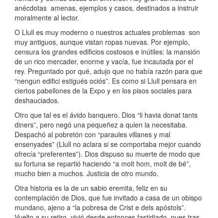
anécdotas amenas, ejemplos y casos, destinados a instruir
moralmente al lector.
O Llull es muy moderno o nuestros actuales problemas son
muy antiguos, aunque vistan ropas nuevas. Por ejemplo,
censura los grandes edificios costosos e inútiles: la mansión
de un rico mercader, enorme y vacía, fue incautada por el
rey. Preguntado por qué, adujo que no había razón para que
“nengun edifici estigués ociós”. Es como si Llull pensara en
ciertos pabellones de la Expo y en los pisos sociales para
deshauciados.
Otro que tal es el ávido banquero. Dios “li havia donat tants
diners”, pero negó una pequeñez a quien la necesitaba.
Despachó al pobretón con “paraules villanes y mal
ensenyades” (Llull no aclara si se comportaba mejor cuando
ofrecía “preferentes”). Dios dispuso su muerte de modo que
su fortuna se repartió haciendo “a molt hom, molt de bé”,
mucho bien a muchos. Justicia de otro mundo.
Otra historia es la de un sabio eremita, feliz en su
contemplación de Dios, que fue invitado a casa de un obispo
mundano, ajeno a “la pobresa de Crist e dels apóstols”.
Vuelto a su retiro, vivió desde entonces fastidiado, pues tras