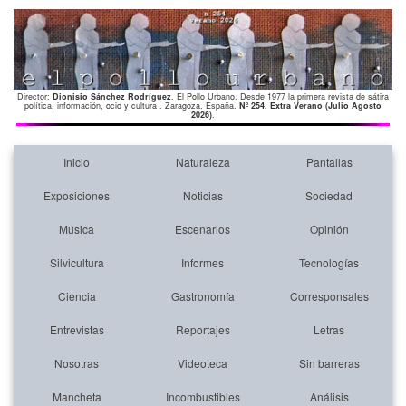
Director:
Dionisio Sánchez Rodríguez
. El Pollo Urbano. Desde 1977 la primera revista de sátira
política, información, ocio y cultura . Zaragoza. España.
Nº 254. Extra Verano (Julio Agosto
2026)
.
Inicio
Naturaleza
Pantallas
Exposiciones
Noticias
Sociedad
Música
Escenarios
Opinión
Silvicultura
Informes
Tecnologías
Ciencia
Gastronomía
Corresponsales
Entrevistas
Reportajes
Letras
Nosotras
Videoteca
Sin barreras
Mancheta
Incombustibles
Análisis