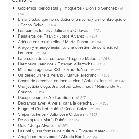
Gobiernos: periodistas y moqueros / Dionisio Sánchez
- nº
254
En la ciudad que no se detiene jamás hay un hombre quieto
/ Carlos Calvo
- nº 254
Los barrios lentos / Julio José Ordovás
- nº 254
Pasajeros del Titanic / Jorge Álvarez
- nº 254
Adónde vamos sin ética / María Dubón
- nº 254
Aragón y el aragonesismo: una cuestión de continuidad
histórica
- nº 254
La erosión de las certezas / Eugenio Mateo
- nº 254
Hermosos vencidos / Esteban Villarrocha
- nº 254
Mi alma aragonesa XXIII / Más Buñuel
- nº 254
Os deseo un feliz verano / Manuel Medrano
- nº 254
Cosas de derechas de toda la vida / Antonio Tausiet
- nº 247
Una justicia ciega.Una policía adoctrinada / Raimundo M.
Soriano
- nº 254
Decepcionante / Andrés Sierra
- nº 247
Decíamos ayer: A ver si gana la derecha…
- nº 253
Kluge, el Godard teutón / Carlos Calvo
- nº 253
Viejos rockeros / Julio José Ordovás
- nº 253
De compras / María Dubón
- nº 253
Odio / Jorge Álvarez
- nº 253
Las mil y una formas de cultura / Eugenio Mateo
- nº 253
Aragón es transversal / Alfredo Boné
- nº 253