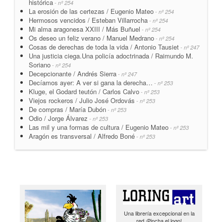
histórica
- nº 254
La erosión de las certezas / Eugenio Mateo
- nº 254
Hermosos vencidos / Esteban Villarrocha
- nº 254
Mi alma aragonesa XXIII / Más Buñuel
- nº 254
Os deseo un feliz verano / Manuel Medrano
- nº 254
Cosas de derechas de toda la vida / Antonio Tausiet
- nº 247
Una justicia ciega.Una policía adoctrinada / Raimundo M.
Soriano
- nº 254
Decepcionante / Andrés Sierra
- nº 247
Decíamos ayer: A ver si gana la derecha…
- nº 253
Kluge, el Godard teutón / Carlos Calvo
- nº 253
Viejos rockeros / Julio José Ordovás
- nº 253
De compras / María Dubón
- nº 253
Odio / Jorge Álvarez
- nº 253
Las mil y una formas de cultura / Eugenio Mateo
- nº 253
Aragón es transversal / Alfredo Boné
- nº 253
Una librería excepcional en la
red ¡Pincha el logo!