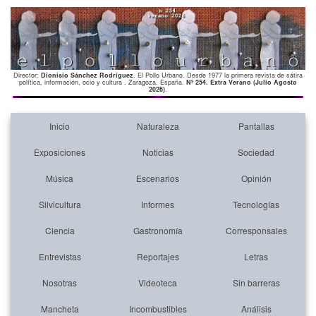
Director:
Dionisio Sánchez Rodríguez
. El Pollo Urbano. Desde 1977 la primera revista de sátira
política, información, ocio y cultura . Zaragoza. España.
Nº 254. Extra Verano (Julio Agosto
2026)
.
Inicio
Naturaleza
Pantallas
Exposiciones
Noticias
Sociedad
Música
Escenarios
Opinión
Silvicultura
Informes
Tecnologías
Ciencia
Gastronomía
Corresponsales
Entrevistas
Reportajes
Letras
Nosotras
Videoteca
Sin barreras
Mancheta
Incombustibles
Análisis