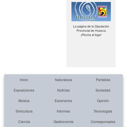
La página de la Diputación
Provincial de Huesca
¡Pincha el logo!
Inicio
Naturaleza
Pantallas
Exposiciones
Noticias
Sociedad
Música
Escenarios
Opinión
Silvicultura
Informes
Tecnologías
Ciencia
Gastronomía
Corresponsales