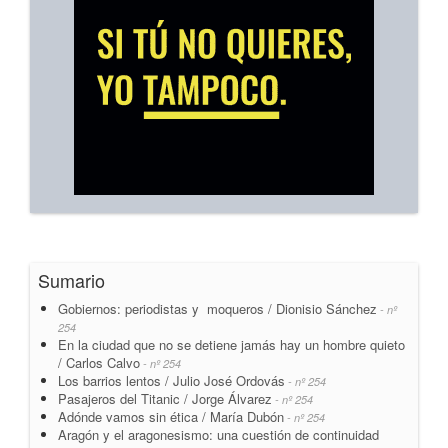
Sumario
Gobiernos: periodistas y moqueros / Dionisio Sánchez
- nº
254
En la ciudad que no se detiene jamás hay un hombre quieto
/ Carlos Calvo
- nº 254
Los barrios lentos / Julio José Ordovás
- nº 254
Pasajeros del Titanic / Jorge Álvarez
- nº 254
Adónde vamos sin ética / María Dubón
- nº 254
Aragón y el aragonesismo: una cuestión de continuidad