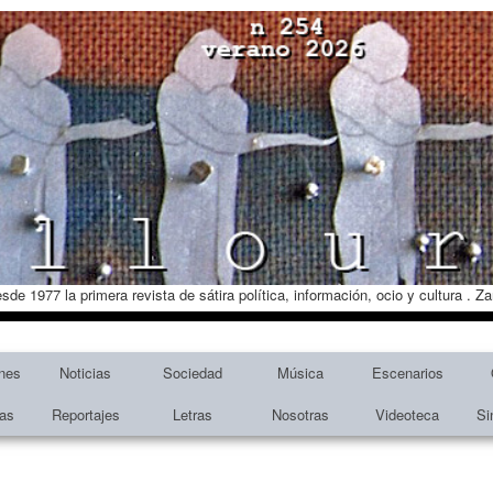
esde 1977 la primera revista de sátira política, información, ocio y cultura . 
nes
Noticias
Sociedad
Música
Escenarios
tas
Reportajes
Letras
Nosotras
Videoteca
Si