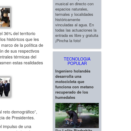
musical en directo con
espacios naturales,
termales y localidades
históricamente
vinculadas al agua. En
todas las actuaciones la
l 36% del territorio
entrada es libre y gratuita
os históricos que les
¡Pincha la foto!
 marco de la política de
ón de sus respectivos
ntrales térmicas del
TECNOLOGIA
lasmen estas realidades
POPULAR
Ingeniero holandés
desarrolla una
motocicleta que
funciona con metano
recuperado de los
humedales
al reto demográfico”,
cia de Presidentes.
el impulso de una
Por
Lolita Piedrahita