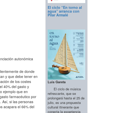
El ciclo “En torno al
agua” arranca con
Pilar Armalé
anciación autonómica
ndientemente de donde
stan y que debe tener en
uación de los costes
Luis Gareta
el 40% del gasto y
El ciclo de música
mo ejemplo que en
refrescante, que se
gasto farmacéutico por
prolongará hasta el 25 de
 Así, si las personas
julio, es una propuesta
os acapara el 66% del
cultural itinerante que
conecta la experiencia