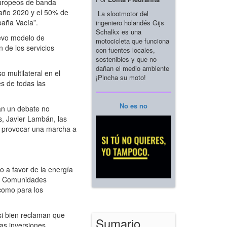
 europeos de banda
 año 2020 y el 50% de
La slootmotor del
paña Vacía”.
ingeniero holandés Gijs
Schalkx es una
uevo modelo de
motocicleta que funciona
 de los servicios
con fuentes locales,
sostenibles y que no
dañan el medio ambiente
 multilateral en el
¡Pincha su moto!
es de todas las
No es no
ean un debate no
s, Javier Lambán, las
e provocar una marcha a
 a favor de la energía
sus Comunidades
 como para los
si bien reclaman que
Sumario
las inversiones