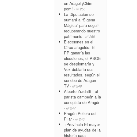
en Aragol ¡Chim
pom!
- nº 250
La Diputación se
sumará a “Sigena
Mágica” para seguir
recuperando nuestro
patrimonio
- nº 250
Elecciones en el
Circo aragolés: El
PP ganaría las
elecciones, el PSOE
se desplomaría y
Vox doblaría sus
resultados, según el
sondeo de Aragón
TV
- nº 249
Alberto Zurdatti , el
parista campeón a la
conquista de Aragón
- nº 247
Pregón Pollero del
Pilar
- nº 246
+Provincia El mayor
plan de ayudas de la
historia para