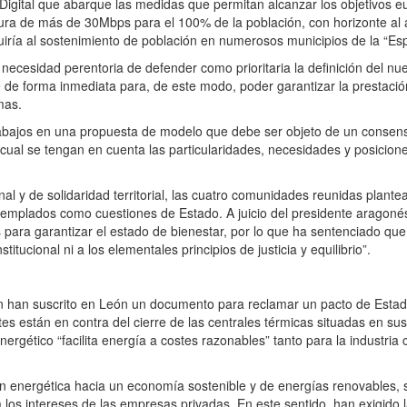
a Digital que abarque las medidas que permitan alcanzar los objetivos
ura de más de 30Mbps para el 100% de la población, con horizonte al
iría al sostenimiento de población en numerosos municipios de la “Es
ecesidad perentoria de defender como prioritaria la definición del n
de forma inmediata para, de este modo, poder garantizar la prestación
mas.
abajos en una propuesta de modelo que debe ser objeto de un consenso
l cual se tengan en cuenta las particularidades, necesidades y posicion
nal y de solidaridad territorial, las cuatro comunidades reunidas plant
contemplados como cuestiones de Estado. A juicio del presidente aragoné
para garantizar el estado de bienestar, por lo que ha sentenciado qu
itucional ni a los elementales principios de justicia y equilibrio”.
n han suscrito en León un documento para reclamar un pacto de Estado
es están en contra del cierre de las centrales térmicas situadas en 
rgético “facilita energía a costes razonables” tanto para la industria
 energética hacia un economía sostenible y de energías renovables, 
a los intereses de las empresas privadas. En este sentido, han exigido 