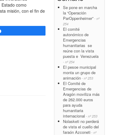
de Estado como
Se pone en marcha
ta misión, con el fin de
la “Operación
ParOppenheimer”
- nº
254
El comité
Compartir
autonómico de
Emergencias
humanitarias se
reúne con la vista
puesta e Venezuela
- nº 254
El pesoe municipal
monta un grupo de
animación
- nº 253
El Comité de
Emergencias de
Aragón moviliza más
de 262.000 euros
para ayuda
humanitaria
internacional
- nº 253
Nolasketi no perderá
de vista el cuello del
faraón Azconeti
- nº