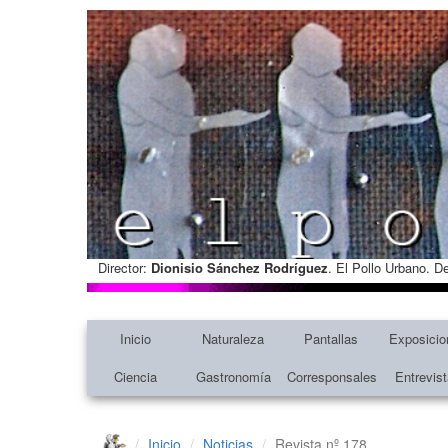
Director:
Dionisio Sánchez Rodríguez
. El Pollo Urbano. D
Inicio
Naturaleza
Pantallas
Exposicio
Ciencia
Gastronomía
Corresponsales
Entrevis
Inicio
Noticias
Revista nº 178