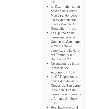
252
La Dpz moderniza la
gestión del Padrón
Municipal de todos
los ayuntamientos
con fondos Next
Generation
- nº 252
La Diputación de
Teruel entrega las
Cruces de San Jorge
2026 a Antonio
Jiménez y a la Ruta
del Tambor y el
Bombo
- nº 252
Nolasquetti se tira a
la yugular de
Azconetti.
- nº 251
La DPT aprueba la
concesión de las
Cruces de San Jorge
2026 a la Ruta del
Tambor y el Bombo y
a Antonio Jiménez
-
nº 251
Resultado electoral