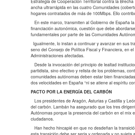
Estrategia de Cooperación Territorial contra la Brech
ancha ultrarrápida en las cuatro Comunidades (cobert
hogares contratados de más de 100Mbps. Ello contribu
En este marco, transmiten al Gobierno de España la n
financiación autonómica, cuestión que debe abordarse 
fundamentales por parte de las Comunidades Autóno
Igualmente, lo instan a continuar y avanzar en sus tr
seno del Consejo de Política Fiscal y Financiera, en e
Administraciones afectadas.
Desde la invocación del principio de lealtad institucio
partidista, sino efectivo y relista de los problemas, 
comunidades autónomas deben estar bien financiadas 
dos velocidades en España “ni se atiene al espíritu const
PACTO POR LA ENERGÍA DEL CARBÓN
Los presidentes de Aragón, Asturias y Castilla y Leó
del carbón. Lambán ha asegurado que los tres dirigent
Autónomas porque la presencia del carbón en el mix ene
ciudadanos.
Han hecho hincapié en que no desdeñan la transición
esta transición debe ser seria y ordenada y no sujeta 