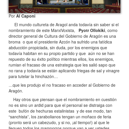
Por
Al Caponi
El mundo cultureta de Aragol anda todavía sin saber si el
nombramiento de este MarxiVoxista,
Pyotr Ollokiki
, como
director general de Cultura del Gobierno de Aragón es una
broma o que el presidente Azcón ha sufrido una fatídica
abducción propiciada, sin duda, por los enemigos que
todavía habitan en su propio partido y que aún no se han
repuesto de su éxito político mientras ellos, los enemigos,
rumian el fracaso de una estrategia que les salió sapo que
no rana y todavía se están aplicando friegas de sal y vinagre
para tutelar la hinchazón…
…que les produjo el no fracaso en acceder al Gobierno de
Aragón.
Hay otros que piensan que el nombramiento en cuestión
no es sino un ardid para que el personal se distraiga con
este bufón de hechuras estalinistas y de ese modo, tan
“sanchista”, los zarabolianos tengan un moñaco de feria
(pronto será un cabezudo, y si no, ¡al tiempo!) al que le
lleguen todos los mamporros porque van a ver ustedes