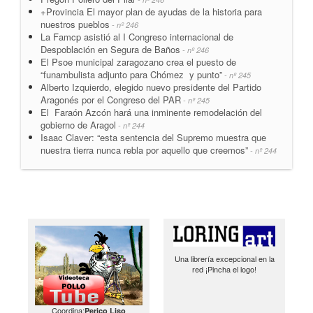
+Provincia El mayor plan de ayudas de la historia para
nuestros pueblos
- nº 246
La Famcp asistió al I Congreso internacional de
Despoblación en Segura de Baños
- nº 246
El Psoe municipal zaragozano crea el puesto de
“funambulista adjunto para Chómez y punto”
- nº 245
Alberto Izquierdo, elegido nuevo presidente del Partido
Aragonés por el Congreso del PAR
- nº 245
El Faraón Azcón hará una inminente remodelación del
gobierno de Aragol
- nº 244
Isaac Claver: “esta sentencia del Supremo muestra que
nuestra tierra nunca rebla por aquello que creemos”
- nº 244
Una librería excepcional en la
red ¡Pincha el logo!
Coordina:
Perico Liso