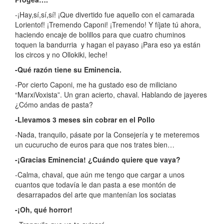
-¡Hay,sí,sí,sí! ¡Que divertido fue aquello con el camarada
Lorientof! ¡Tremendo Caponi! ¡Tremendo! Y fíjate tú ahora,
haciendo encaje de bolillos para que cuatro chuminos
toquen la bandurria y hagan el payaso ¡Para eso ya están
los circos y no Ollokiki, leche!
-Qué razón tiene su Eminencia.
-Por cierto Caponi, me ha gustado eso de miliciano
“MarxiVoxista”. Un gran acierto, chaval. Hablando de jayeres
¿Cómo andas de pasta?
-Llevamos 3 meses sin cobrar en el Pollo
-Nada, tranquilo, pásate por la Consejería y te meteremos
un cucurucho de euros para que nos trates bien…
-¡Gracias Eminencia! ¿Cuándo quiere que vaya?
-Calma, chaval, que aún me tengo que cargar a unos
cuantos que todavía le dan pasta a ese montón de
desarrapados del arte que mantenían los sociatas
-¡Oh, qué horror!