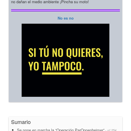
no dañan el medio ambiente ¡Pincha su moto!
No es no
Sumario
Se pone en marcha la “Operación ParOppenheimer”
- nº 254