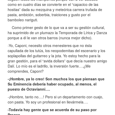
como en cuatro días se convierte en el “capacico de las
hostias” dada su mezquina y meteórica carrera trufada de
pasta, ambición, soberbia, traiciones y gusto por el
bamboleo nariguti.
Como primer gesto de lo que va a ser su gestión cultural,
ha suprimido de un plumazo la Temporada de Lírica y Danza
porque a él le van otros barros (nunca mejor dicho).
-Yo, Caponi, necesito otros menesteres que no ésta
capullada de los tutús, los neopodemitas del escenario y los
soplapollas del guitarreo y la jota. Yo estoy hecho para la
gran gestión, para el “avida dollars” que decía nuestro amigo
Dalí. Lo mío es el ladrillo, la inversión fuerte….¿Me
comprendes, Caponi?
-¡Hombre, ya lo creo! Son muchos los que piensan que
Su Eminencia debería haber ocupado, al menos, el
puesto de Octavianni….
-¡Hombre, tanto no….! Pero si un departamento con cuajo,
con pasta. Yo soy un profesional en llevármela….
-Todavía hay gente que se acuerda de su paso por
Progea….