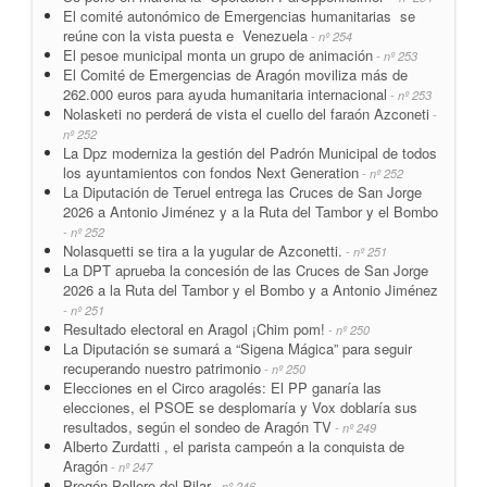
El comité autonómico de Emergencias humanitarias se
reúne con la vista puesta e Venezuela
- nº 254
El pesoe municipal monta un grupo de animación
- nº 253
El Comité de Emergencias de Aragón moviliza más de
262.000 euros para ayuda humanitaria internacional
- nº 253
Nolasketi no perderá de vista el cuello del faraón Azconeti
-
nº 252
La Dpz moderniza la gestión del Padrón Municipal de todos
los ayuntamientos con fondos Next Generation
- nº 252
La Diputación de Teruel entrega las Cruces de San Jorge
2026 a Antonio Jiménez y a la Ruta del Tambor y el Bombo
- nº 252
Nolasquetti se tira a la yugular de Azconetti.
- nº 251
La DPT aprueba la concesión de las Cruces de San Jorge
2026 a la Ruta del Tambor y el Bombo y a Antonio Jiménez
- nº 251
Resultado electoral en Aragol ¡Chim pom!
- nº 250
La Diputación se sumará a “Sigena Mágica” para seguir
recuperando nuestro patrimonio
- nº 250
Elecciones en el Circo aragolés: El PP ganaría las
elecciones, el PSOE se desplomaría y Vox doblaría sus
resultados, según el sondeo de Aragón TV
- nº 249
Alberto Zurdatti , el parista campeón a la conquista de
Aragón
- nº 247
Pregón Pollero del Pilar
- nº 246