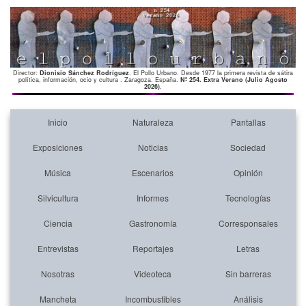
Director:
Dionisio Sánchez Rodríguez
. El Pollo Urbano. Desde 1977 la primera revista de sátira
política, información, ocio y cultura . Zaragoza. España.
Nº 254. Extra Verano (Julio Agosto
2026)
.
Inicio
Naturaleza
Pantallas
Exposiciones
Noticias
Sociedad
Música
Escenarios
Opinión
Silvicultura
Informes
Tecnologías
Ciencia
Gastronomía
Corresponsales
Entrevistas
Reportajes
Letras
Nosotras
Videoteca
Sin barreras
Mancheta
Incombustibles
Análisis