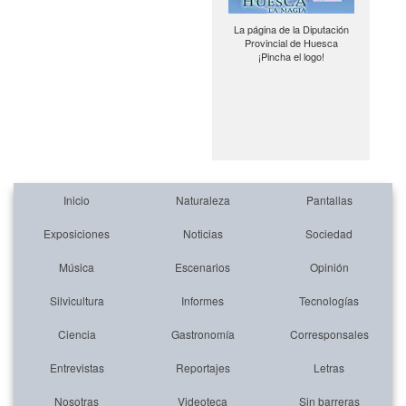
La página de la Diputación
Provincial de Huesca
¡Pincha el logo!
Inicio
Naturaleza
Pantallas
Exposiciones
Noticias
Sociedad
Música
Escenarios
Opinión
Silvicultura
Informes
Tecnologías
Ciencia
Gastronomía
Corresponsales
Entrevistas
Reportajes
Letras
Nosotras
Videoteca
Sin barreras