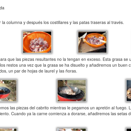
eda
 la columna y después los costillares y las patas traseras al través.
ra que las piezas resultantes no la tengan en exceso. Esta grasa se 
s los restos una vez que la grasa se ha disuelto y añadiremos un buen 
os, un par de hojas de laurel y las ñoras.
s las piezas del cabrito mientras le pegamos un apretón al fuego. 
iento. Cuando ya la carne comienza a dorarse, añadiremos las setas d