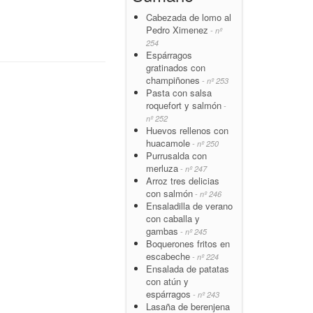
Cabezada de lomo al
Pedro Ximenez
- nº
254
Espárragos
gratinados con
champiñones
- nº 253
Pasta con salsa
roquefort y salmón
-
nº 252
Huevos rellenos con
huacamole
- nº 250
Purrusalda con
merluza
- nº 247
Arroz tres delicias
con salmón
- nº 246
Ensaladilla de verano
con caballa y
gambas
- nº 245
Boquerones fritos en
escabeche
- nº 224
Ensalada de patatas
con atún y
espárragos
- nº 243
Lasaña de berenjena