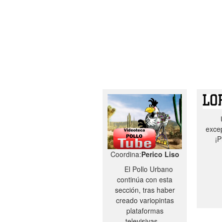
excep
¡P
Coordina:
Perico Liso
El Pollo Urbano
continúa con esta
sección, tras haber
creado variopintas
plataformas
televisivas…