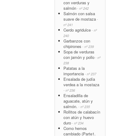
con verduras y
salmón
- nº 242
Salmón con salsa
suave de mostaza
-
nº 241
Cerdo agridulce
- nº
240
Garbanzos con
chipirones
- nº 239
Sopa de verduras
con jamón y pollo
- nº
238
Patatas a la
importancia
- nº 237
Ensalada de judía
verdea a la mostaza
- nº 236
Ensaladilla de
aguacate, atún y
salmón.
- nº 235
Rollitos de calabacín
con atún y huevo
duro
- nº 234
Como hemos
cambiado (Parte1.