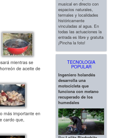
musical en directo con
espacios naturales,
termales y localidades
históricamente
vinculadas al agua. En
todas las actuaciones la
entrada es libre y gratuita
¡Pincha la foto!
TECNOLOGIA
usará mientras se
POPULAR
chorreón de aceite de
Ingeniero holandés
desarrolla una
motocicleta que
funciona con metano
recuperado de los
humedales
Lo más importante en
e cardo que,
Por
Lolita Piedrahita