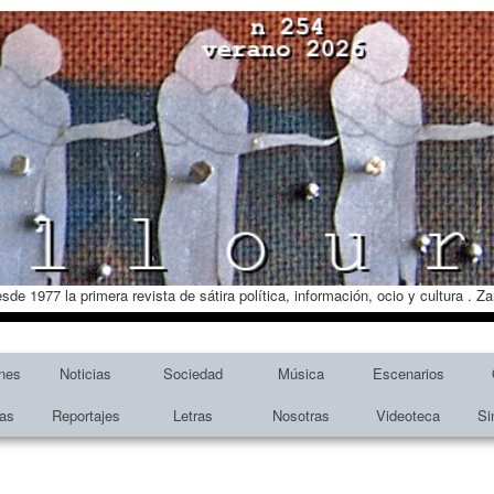
esde 1977 la primera revista de sátira política, información, ocio y cultura . 
nes
Noticias
Sociedad
Música
Escenarios
tas
Reportajes
Letras
Nosotras
Videoteca
Si