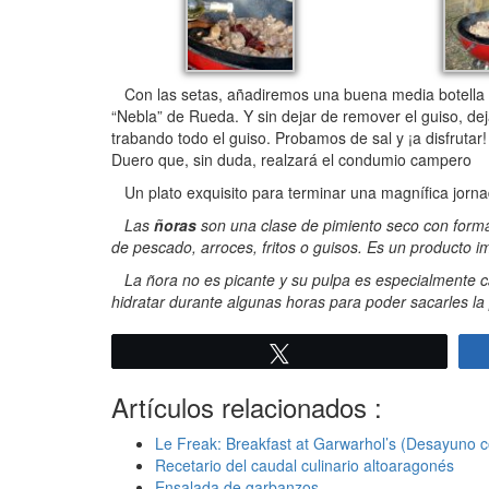
Con las setas, añadiremos una buena media botella d
“Nebla” de Rueda. Y sin dejar de remover el guiso, de
trabando todo el guiso. Probamos de sal y ¡a disfrutar
Duero que, sin duda, realzará el condumio campero
Un plato exquisito para terminar una magnífica jor
Las
ñoras
son una clase de pimiento seco con form
de pescado, arroces, fritos o guisos. Es un producto i
La ñora no es picante y su pulpa es especialmente ca
hidratar durante algunas horas para poder sacarles la
Twittear
Artículos relacionados :
Le Freak: Breakfast at Garwarhol’s (Desayuno 
Recetario del caudal culinario altoaragonés
Ensalada de garbanzos