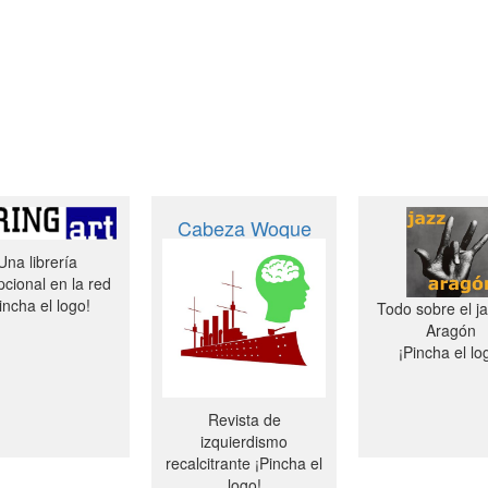
Cabeza Woque
Una librería
cional en la red
incha el logo!
Todo sobre el j
Aragón
¡Pincha el lo
Revista de
izquierdismo
recalcitrante ¡Pincha el
logo!