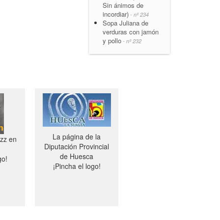
Sin ánimos de
incordiar)
- nº 234
Sopa Juliana de
verduras con jamón
y pollo
- nº 232
La página de la
azz en
Diputación Provincial
de Huesca
go!
¡Pincha el logo!