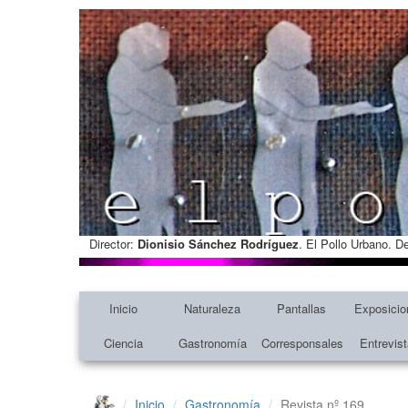
Director:
Dionisio Sánchez Rodríguez
. El Pollo Urbano. D
Inicio
Naturaleza
Pantallas
Exposicio
Ciencia
Gastronomía
Corresponsales
Entrevis
Inicio
Gastronomía
Revista nº 169