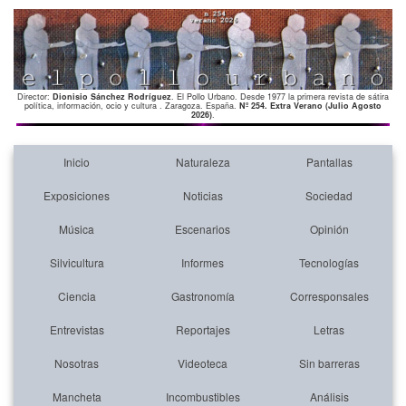
Director:
Dionisio Sánchez Rodríguez
. El Pollo Urbano. Desde 1977 la primera revista de sátira
política, información, ocio y cultura . Zaragoza. España.
Nº 254. Extra Verano (Julio Agosto
2026)
.
Inicio
Naturaleza
Pantallas
Exposiciones
Noticias
Sociedad
Música
Escenarios
Opinión
Silvicultura
Informes
Tecnologías
Ciencia
Gastronomía
Corresponsales
Entrevistas
Reportajes
Letras
Nosotras
Videoteca
Sin barreras
Mancheta
Incombustibles
Análisis