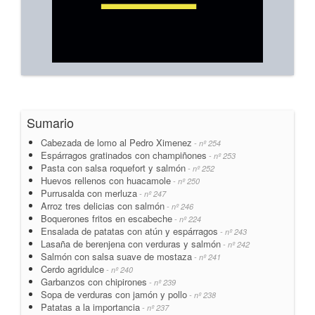
Sumario
Cabezada de lomo al Pedro Ximenez
- nº 254
Espárragos gratinados con champiñones
- nº 253
Pasta con salsa roquefort y salmón
- nº 252
Huevos rellenos con huacamole
- nº 250
Purrusalda con merluza
- nº 247
Arroz tres delicias con salmón
- nº 246
Boquerones fritos en escabeche
- nº 224
Ensalada de patatas con atún y espárragos
- nº 243
Lasaña de berenjena con verduras y salmón
- nº 242
Salmón con salsa suave de mostaza
- nº 241
Cerdo agridulce
- nº 240
Garbanzos con chipirones
- nº 239
Sopa de verduras con jamón y pollo
- nº 238
Patatas a la importancia
- nº 237