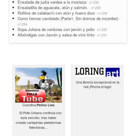
Ensalada de judía verdea a la mostaza
- nº 236
Ensaladilla de aguacate, atún y salmón.
- nº 235
Rollitos de calabacín con atún y huevo duro
- nº 234
Como hemos cambiado (Parte1. Sin ánimos de incordiar)
-
nº 234
Sopa Juliana de verduras con jamón y pollo
- nº 232
Albóndigas con Jamón y salsa de vino tinto
- nº 231
Una librería excepcional en la
red ¡Pincha el logo!
Coordina:
Perico Liso
El Pollo Urbano continúa con
esta sección, tras haber
creado variopintas plataformas
televisivas…