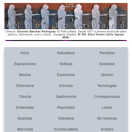
Director:
Dionisio Sánchez Rodríguez
. El Pollo Urbano. Desde 1977 la primera revista de sátira
política, información, ocio y cultura . Zaragoza. España.
Nº 254. Extra Verano (Julio Agosto
2026)
.
Inicio
Naturaleza
Pantallas
Exposiciones
Noticias
Sociedad
Música
Escenarios
Opinión
Silvicultura
Informes
Tecnologías
Ciencia
Gastronomía
Corresponsales
Entrevistas
Reportajes
Letras
Nosotras
Videoteca
Sin barreras
Mancheta
Incombustibles
Análisis