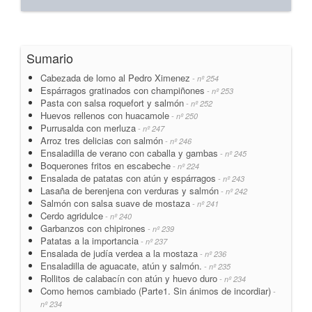
Sumario
Cabezada de lomo al Pedro Ximenez
- nº 254
Espárragos gratinados con champiñones
- nº 253
Pasta con salsa roquefort y salmón
- nº 252
Huevos rellenos con huacamole
- nº 250
Purrusalda con merluza
- nº 247
Arroz tres delicias con salmón
- nº 246
Ensaladilla de verano con caballa y gambas
- nº 245
Boquerones fritos en escabeche
- nº 224
Ensalada de patatas con atún y espárragos
- nº 243
Lasaña de berenjena con verduras y salmón
- nº 242
Salmón con salsa suave de mostaza
- nº 241
Cerdo agridulce
- nº 240
Garbanzos con chipirones
- nº 239
Patatas a la importancia
- nº 237
Ensalada de judía verdea a la mostaza
- nº 236
Ensaladilla de aguacate, atún y salmón.
- nº 235
Rollitos de calabacín con atún y huevo duro
- nº 234
Como hemos cambiado (Parte1. Sin ánimos de incordiar)
-
nº 234