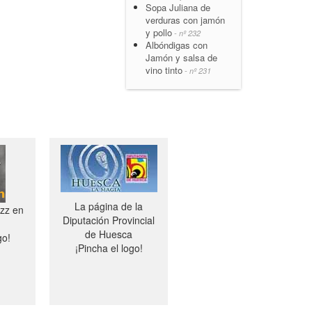
Sopa Juliana de
verduras con jamón
y pollo
- nº 232
Albóndigas con
Jamón y salsa de
vino tinto
- nº 231
La página de la
azz en
Diputación Provincial
de Huesca
go!
¡Pincha el logo!