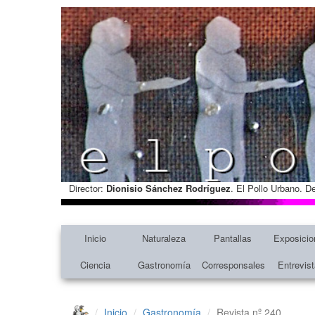
Director:
Dionisio Sánchez Rodríguez
. El Pollo Urbano. D
Inicio
Naturaleza
Pantallas
Exposicio
Ciencia
Gastronomía
Corresponsales
Entrevis
Inicio
Gastronomía
Revista nº 240