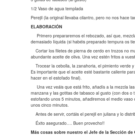
1/2 Vaso de agua templada
Perejil (la original llevaba cilantro, pero no nos hace ta
ELABORACIÓN
Primero prepararemos el rebozado, así que, mezclar
demasiado líquida (si habéis preparado tempura os 
Cortar los filetes de pierna de cerdo en trozos no mu
abundante aceite de oliva. Una vez estén fritos a vues
Trocear la cebolla, la zanahoria, el pimiento verde y 
Es importante que el aceite esté bastante caliente pa
hacer en el estofado final).
Una vez veáis que está frito, añadís a la mezcla las c
manzana y las gotitas de tabasco al gusto (con dos o
estofando unos 5 minutos, añadiremos el medio vaso de
unos cinco minutos.
Antes de servir, cortáis el perejil en juliana y lo dis
Éxito asegurado…. Buen provecho!!
Más cosas sobre nuestro el Jefe de la Sección de