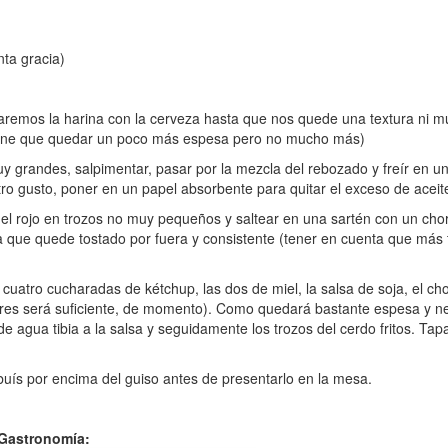
nta gracia)
emos la harina con la cerveza hasta que nos quede una textura ni m
tiene que quedar un poco más espesa pero no mucho más)
y grandes, salpimentar, pasar por la mezcla del rebozado y freír en u
tro gusto, poner en un papel absorbente para quitar el exceso de aceite
el rojo en trozos no muy pequeños y saltear en una sartén con un chorr
ra que quede tostado por fuera y consistente (tener en cuenta que más
uatro cucharadas de kétchup, las dos de miel, la salsa de soja, el cho
 tres será suficiente, de momento). Como quedará bastante espesa y n
 agua tibia a la salsa y seguidamente los trozos del cerdo fritos. Tap
tribuís por encima del guiso antes de presentarlo en la mesa.
 Gastronomía: