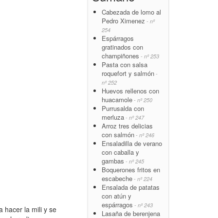
Cabezada de lomo al
Pedro Ximenez
- nº
254
Espárragos
gratinados con
champiñones
- nº 253
Pasta con salsa
roquefort y salmón
-
nº 252
Huevos rellenos con
huacamole
- nº 250
Purrusalda con
merluza
- nº 247
Arroz tres delicias
con salmón
- nº 246
Ensaladilla de verano
con caballa y
gambas
- nº 245
Boquerones fritos en
escabeche
- nº 224
Ensalada de patatas
con atún y
espárragos
- nº 243
 hacer la mili y se
Lasaña de berenjena