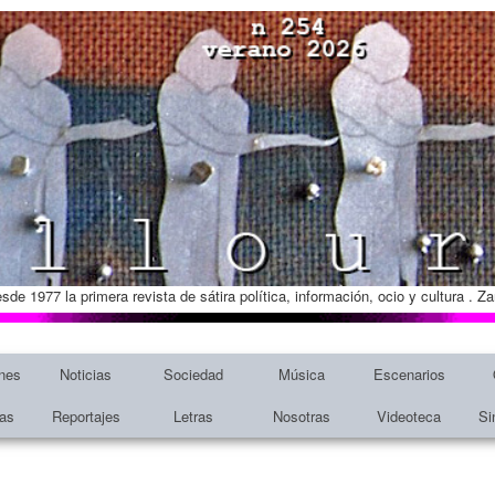
esde 1977 la primera revista de sátira política, información, ocio y cultura . 
nes
Noticias
Sociedad
Música
Escenarios
tas
Reportajes
Letras
Nosotras
Videoteca
Si