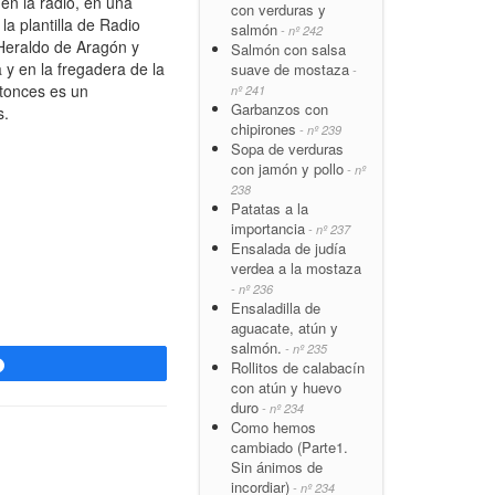
n la radio, en una
con verduras y
a plantilla de Radio
salmón
- nº 242
 Heraldo de Aragón y
Salmón con salsa
 y en la fregadera de la
suave de mostaza
-
ntonces es un
nº 241
Garbanzos con
s.
chipirones
- nº 239
Sopa de verduras
con jamón y pollo
- nº
238
Patatas a la
importancia
- nº 237
Ensalada de judía
verdea a la mostaza
- nº 236
Ensaladilla de
aguacate, atún y
salmón.
- nº 235
Rollitos de calabacín
Compartir
con atún y huevo
duro
- nº 234
Como hemos
cambiado (Parte1.
Sin ánimos de
incordiar)
- nº 234