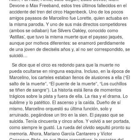
Devone o Max Freeband, estos tres últimos fallecidos en el
accidente del tren del circo Hagenbeck. Uno de los pocos
amigos payasos de Marcelino fue Lorette, quien actuaba en
la misma parodia. Y uno de sus más directos competidores
(ambos se odiaban) fue Silvers Oakley, conocido como
‘Astillas’, que tuvo la misma muerte que el payaso jaqués,
aunque por motivos diferentes: se enamoró perdidamente
de una joven de dieciséis años y, al no ser correspondido, se
suicidó…
Se dice que el circo es redondo para que la muerte no
pueda ocultarse en ninguna esquina. Incluso, en la época de
Marcelino, los carteles estaban llenos de alusiones a ella (“El
salto de la muerte”, “El puente de la muerte”, “Los cuchillos
se tiñen de sangre”). La historia está llena de momentos
trágicos sobre la pista y fuera de ella. La risa y el drama. Lo
sublime y lo patético. El ascenso y la caída. Dueño de sí
mismo, Marcelino orquestó su última función, solo y
arruinado, pegándose un tiro en la sien. El payaso que se
suicida. Tenía cincuenta y cinco años. Y volvió a ser portada,
como siempre le gustó. La rueda del olvido sepultó pronto su
memoria. Ahora, Mariano García Cantarero y Víctor
Casanova Abós, en sus libros respectivos, lo rescatan del