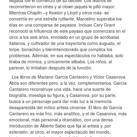
llegada fue el comienzo de su declive. Los teatros se
reconvirtieron en cines y al clown jaqués le pilló mayor.
Mientras Chaplin –y Keaton y Lloyd y otros más- se
convertía en una estrella rutilante, Marcelino superaba los
días en una comparsa de payasos. Incluso Cary Grant
reconoció la influencia de este payaso que comenzara en el
circo a los seis años, enrolado en un grupo de acróbatas
italianos, y cultivador de una trayectoria como augusto, el
torpe, bonachón y bienintencionado que complica los
problemas. Además, en sus espectáculos no hablaba, solo
tiraba de mímica, y únicamente silbaba. Los niños, al
parecer, lo imitaban después de la función.
Los libros de Mariano García Cantarero y Víctor Casanova
Abós son diferentes pero, a la vez, complementarios. García
Cantarero reconstruye una vida, hace una suerte de
biografía, investiga su figura, y Casanova, por su parte,
busca a un personaje para dar más luz a la memoria
desaparecida del mítico artista circense. El libro de García
Cantarero es más frío, más analítico, y el de Casanova, más
emocional, más personal y dramático, con una densa
introducción de Alberto Sabio que fija al artista y, por
extensión, al circo, el mayor espectáculo del mundo,