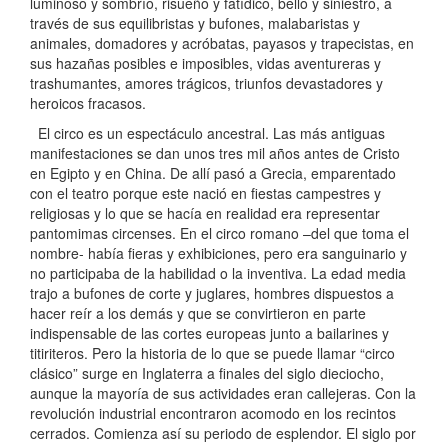
luminoso y sombrío, risueño y fatídico, bello y siniestro, a
través de sus equilibristas y bufones, malabaristas y
animales, domadores y acróbatas, payasos y trapecistas, en
sus hazañas posibles e imposibles, vidas aventureras y
trashumantes, amores trágicos, triunfos devastadores y
heroicos fracasos.
El circo es un espectáculo ancestral. Las más antiguas
manifestaciones se dan unos tres mil años antes de Cristo
en Egipto y en China. De allí pasó a Grecia, emparentado
con el teatro porque este nació en fiestas campestres y
religiosas y lo que se hacía en realidad era representar
pantomimas circenses. En el circo romano –del que toma el
nombre- había fieras y exhibiciones, pero era sanguinario y
no participaba de la habilidad o la inventiva. La edad media
trajo a bufones de corte y juglares, hombres dispuestos a
hacer reír a los demás y que se convirtieron en parte
indispensable de las cortes europeas junto a bailarines y
titiriteros. Pero la historia de lo que se puede llamar “circo
clásico” surge en Inglaterra a finales del siglo dieciocho,
aunque la mayoría de sus actividades eran callejeras. Con la
revolución industrial encontraron acomodo en los recintos
cerrados. Comienza así su periodo de esplendor. El siglo por