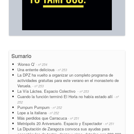
Sumario
‘Alonso Q’
- nº 254
Una entente delicious
- nº 253
La DPZ ha vuelto a organizar un completo programa de
actividades gratuitas para este verano en el monasterio de
Veruela.
- nº 253
La Vía Láctea. Espacio Colectivo
- nº 253
Cuando la función terminó El Horla no había estado allí
- nº
252
Pumpum Pumpum
- nº 252
Lope a la italiana
- nº 252
Más perdidos que Carracuca
- nº 251
Metrópolis 20 Aniversario. Espacio y Espectador
- nº 251
La Diputación de Zaragoza convoca sus ayudas para