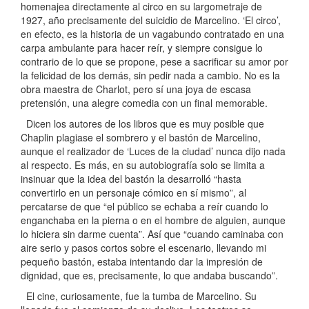
homenajea directamente al circo en su largometraje de
1927, año precisamente del suicidio de Marcelino. ‘El circo’,
en efecto, es la historia de un vagabundo contratado en una
carpa ambulante para hacer reír, y siempre consigue lo
contrario de lo que se propone, pese a sacrificar su amor por
la felicidad de los demás, sin pedir nada a cambio. No es la
obra maestra de Charlot, pero sí una joya de escasa
pretensión, una alegre comedia con un final memorable.
Dicen los autores de los libros que es muy posible que
Chaplin plagiase el sombrero y el bastón de Marcelino,
aunque el realizador de ‘Luces de la ciudad’ nunca dijo nada
al respecto. Es más, en su autobiografía solo se limita a
insinuar que la idea del bastón la desarrolló “hasta
convertirlo en un personaje cómico en sí mismo”, al
percatarse de que “el público se echaba a reír cuando lo
enganchaba en la pierna o en el hombre de alguien, aunque
lo hiciera sin darme cuenta”. Así que “cuando caminaba con
aire serio y pasos cortos sobre el escenario, llevando mi
pequeño bastón, estaba intentando dar la impresión de
dignidad, que es, precisamente, lo que andaba buscando”.
El cine, curiosamente, fue la tumba de Marcelino. Su