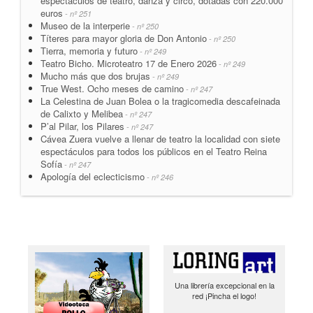
espectáculos de teatro, danza y circo, dotadas con 220.000
euros
- nº 251
Museo de la interperie
- nº 250
Títeres para mayor gloria de Don Antonio
- nº 250
Tierra, memoria y futuro
- nº 249
Teatro Bicho. Microteatro 17 de Enero 2026
- nº 249
Mucho más que dos brujas
- nº 249
True West. Ocho meses de camino
- nº 247
La Celestina de Juan Bolea o la tragicomedia descafeinada
de Calixto y Melibea
- nº 247
P’al Pilar, los Pilares
- nº 247
Cávea Zuera vuelve a llenar de teatro la localidad con siete
espectáculos para todos los públicos en el Teatro Reina
Sofía
- nº 247
Apología del eclecticismo
- nº 246
Una librería excepcional en la
red ¡Pincha el logo!