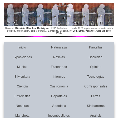
Director:
Dionisio Sánchez Rodríguez
. El Pollo Urbano. Desde 1977 la primera revista de sátira
política, información, ocio y cultura . Zaragoza. España.
Nº 254. Extra Verano (Julio Agosto
2026)
.
Inicio
Naturaleza
Pantallas
Exposiciones
Noticias
Sociedad
Música
Escenarios
Opinión
Silvicultura
Informes
Tecnologías
Ciencia
Gastronomía
Corresponsales
Entrevistas
Reportajes
Letras
Nosotras
Videoteca
Sin barreras
Mancheta
Incombustibles
Análisis