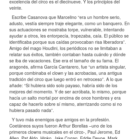
excelencia del circo es el diecinueve. Y los principios del
veinte.
Escribe Casanova que Marcelino “era un hombre serio,
adusto, vestía siempre traje elegante, como un banquero. En
sus actuaciones se mostraba torpe, vulnerable, intentando
ayudar a otros, les entorpecía, tropezaba, caía. El público se
identificaba porque sus caídas provocaban risa liberadora”.
Amigo del mago Houdini, los periódicos no se limitaban a
relatar sus éxitos, también contaban hasta cuándo y dónde
se iba de vacaciones. Ese era el tamaño de su fama. El
aragonés, afirma García Cantarero, fue “un artista singular,
porque combinaba el clown y las acrobacias, una antigua
tradición del circo que luego entró en retroceso”. A lo que
añade: “Si hubiera sido solo payaso, habría sido de los
mejores del momento. Y de ser acróbata, lo mismo, porque
hacía un salto mortal por encima de once hombres y era
capaz de hacerlo sobre sí mismo, aterrizando como si no
hubiera pasado nada”.
Y tuvo más enemigos que amigos en la profesión.
Coetáneos suyos fueron Arthur Borellas –uno de los
primeros clowns musicales en el circo-, Paul Jerome, Ed
Allen, Pat Aldo, Hinko, Jake Cogan, Eddie Devoe, Mark