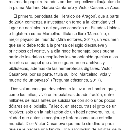
rostros de papel retratados por los respectivos dibujantes de
la pluma Mariano García Cantarero y Víctor Casanova Abós.
El primero, periodista de ‘Heraldo de Aragón’, que a partir
de 2004 comienza a investigar en torno a la identidad y el
lugar de nacimiento del payaso conocido en Estados Unidos
e Inglaterra como Marceline, titula su libro ‘Marcelino, el
mejor payaso del mundo’ (Mira editores, 2017), un volumen
que se lo debe todo a la prensa del siglo diecinueve y
principios del veinte, y a ella rinde homenaje, pues buena
parte de los datos recopilados los ha obtenido gracias a los
recortes en papel que aún se guardan en archivos y
bibliotecas, además de las hemerotecas digitales. Víctor
Casanova, por su parte, titula su libro ‘Marcelino, vida y
muerte de un payaso’ (Pregunta ediciones, 2017).
Dos volúmenes que devuelven a la luz a un hombre que,
como los mitos, vivió entre palabras de admiración, entre
millones de risas antes de suicidarse con solo unos pocos
dólares en el bolsillo. Falleció, en efecto, tras el grito de un
revólver, solo en la habitación de un hotel neoyorquino, la
ciudad que antes le acogiera y tratara como una estrella
mundial. Dice Víctor Casanova que murió sin dinero para
que se le pagara una lápida. Una asociación de artistas de la