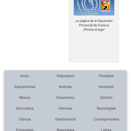
La página de la Diputación
Provincial de Huesca
¡Pincha el logo!
Inicio
Naturaleza
Pantallas
Exposiciones
Noticias
Sociedad
Música
Escenarios
Opinión
Silvicultura
Informes
Tecnologías
Ciencia
Gastronomía
Corresponsales
Entrevistas
Reportajes
Letras