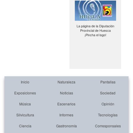
La página de la Diputación
Provincial de Huesca
¡Pincha el logo!
Inicio
Naturaleza
Pantallas
Exposiciones
Noticias
Sociedad
Música
Escenarios
Opinión
Silvicultura
Informes
Tecnologías
Ciencia
Gastronomía
Corresponsales