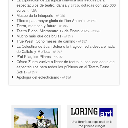
espectáculos de teatro, danza y circo, dotadas con 220.000
euros
- nº 251
Museo de la interperie
- nº 250
Títeres para mayor gloria de Don Antonio
- nº 250
Tierra, memoria y futuro
- nº 249
Teatro Bicho. Microteatro 17 de Enero 2026
- nº 249
Mucho más que dos brujas
- nº 249
True West. Ocho meses de camino
- nº 247
La Celestina de Juan Bolea o la tragicomedia descafeinada
de Calixto y Melibea
- nº 247
P’al Pilar, los Pilares
- nº 247
Cávea Zuera vuelve a llenar de teatro la localidad con siete
espectáculos para todos los públicos en el Teatro Reina
Sofía
- nº 247
Apología del eclecticismo
- nº 246
Una librería excepcional en la
red ¡Pincha el logo!