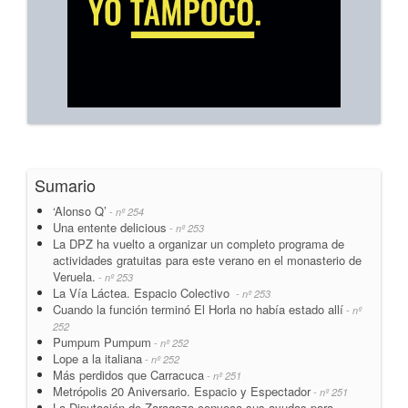
Sumario
‘Alonso Q’
- nº 254
Una entente delicious
- nº 253
La DPZ ha vuelto a organizar un completo programa de
actividades gratuitas para este verano en el monasterio de
Veruela.
- nº 253
La Vía Láctea. Espacio Colectivo
- nº 253
Cuando la función terminó El Horla no había estado allí
- nº
252
Pumpum Pumpum
- nº 252
Lope a la italiana
- nº 252
Más perdidos que Carracuca
- nº 251
Metrópolis 20 Aniversario. Espacio y Espectador
- nº 251
La Diputación de Zaragoza convoca sus ayudas para