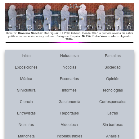
Director:
Dionisio Sánchez Rodríguez
. El Pollo Urbano. Desde 1977 la primera revista de sátira
política, información, ocio y cultura . Zaragoza. España.
Nº 254. Extra Verano (Julio Agosto
2026)
.
Inicio
Naturaleza
Pantallas
Exposiciones
Noticias
Sociedad
Música
Escenarios
Opinión
Silvicultura
Informes
Tecnologías
Ciencia
Gastronomía
Corresponsales
Entrevistas
Reportajes
Letras
Nosotras
Videoteca
Sin barreras
Mancheta
Incombustibles
Análisis