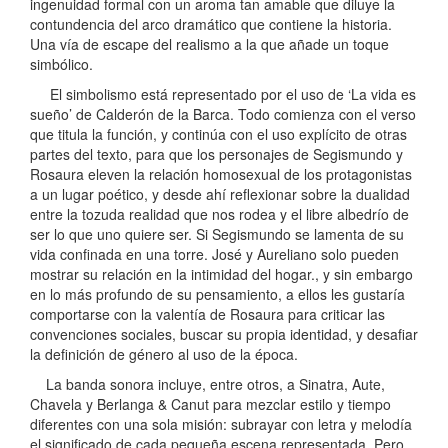
ingenuidad formal con un aroma tan amable que diluye la
contundencia del arco dramático que contiene la historia.
Una vía de escape del realismo a la que añade un toque
simbólico.
El simbolismo está representado por el uso de ‘La vida es
sueño’ de Calderón de la Barca. Todo comienza con el verso
que titula la función, y continúa con el uso explícito de otras
partes del texto, para que los personajes de Segismundo y
Rosaura eleven la relación homosexual de los protagonistas
a un lugar poético, y desde ahí reflexionar sobre la dualidad
entre la tozuda realidad que nos rodea y el libre albedrío de
ser lo que uno quiere ser. Si Segismundo se lamenta de su
vida confinada en una torre. José y Aureliano solo pueden
mostrar su relación en la intimidad del hogar., y sin embargo
en lo más profundo de su pensamiento, a ellos les gustaría
comportarse con la valentía de Rosaura para criticar las
convenciones sociales, buscar su propia identidad, y desafiar
la definición de género al uso de la época.
La banda sonora incluye, entre otros, a Sinatra, Aute,
Chavela y Berlanga & Canut para mezclar estilo y tiempo
diferentes con una sola misión: subrayar con letra y melodía
el significado de cada pequeña escena representada. Pero