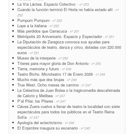
La Vía Láctea. Espacio Colectivo
- nº 253
Cuando la función terminó El Horla no había estado allí
- nº
252
Pumpum Pumpum
- nº 252
Lope a la italiana
- nº 252
Más perdidos que Carracuca
- nº 251
Metrópolis 20 Aniversario. Espacio y Espectador
- nº 251
La Diputación de Zaragoza convoca sus ayudas para
espectáculos de teatro, danza y circo, dotadas con 220.000
euros
- nº 251
Museo de la interperie
- nº 250
Títeres para mayor gloria de Don Antonio
- nº 250
Tierra, memoria y futuro
- nº 249
Teatro Bicho. Microteatro 17 de Enero 2026
- nº 249
Mucho más que dos brujas
- nº 249
True West. Ocho meses de camino
- nº 247
La Celestina de Juan Bolea o la tragicomedia descafeinada
de Calixto y Melibea
- nº 247
P’al Pilar, los Pilares
- nº 247
Cávea Zuera vuelve a llenar de teatro la localidad con siete
espectáculos para todos los públicos en el Teatro Reina
Sofía
- nº 247
Apología del eclecticismo
- nº 246
El Enjambre inaugura su escenario
- nº 245