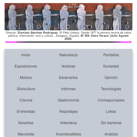
Director:
Dionisio Sánchez Rodríguez
. El Pollo Urbano. Desde 1977 la primera revista de sátira
política, información, ocio y cultura . Zaragoza. España.
Nº 254. Extra Verano (Julio Agosto
2026)
.
Inicio
Naturaleza
Pantallas
Exposiciones
Noticias
Sociedad
Música
Escenarios
Opinión
Silvicultura
Informes
Tecnologías
Ciencia
Gastronomía
Corresponsales
Entrevistas
Reportajes
Letras
Nosotras
Videoteca
Sin barreras
Mancheta
Incombustibles
Análisis