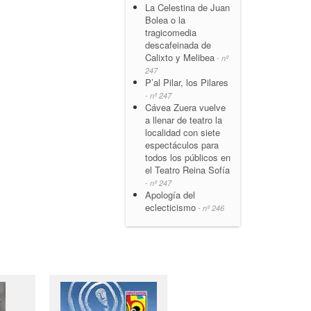
La Celestina de Juan
Bolea o la
tragicomedia
descafeinada de
Calixto y Melibea
- nº
247
P’al Pilar, los Pilares
- nº 247
Cávea Zuera vuelve
a llenar de teatro la
localidad con siete
espectáculos para
todos los públicos en
el Teatro Reina Sofía
- nº 247
Apología del
eclecticismo
- nº 246