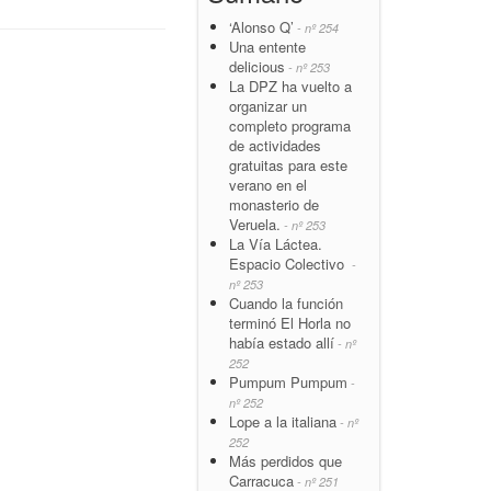
‘Alonso Q’
- nº 254
Una entente
delicious
- nº 253
La DPZ ha vuelto a
organizar un
completo programa
de actividades
gratuitas para este
verano en el
monasterio de
Veruela.
- nº 253
La Vía Láctea.
Espacio Colectivo
-
nº 253
Cuando la función
terminó El Horla no
había estado allí
- nº
252
Pumpum Pumpum
-
nº 252
Lope a la italiana
- nº
252
Más perdidos que
Carracuca
- nº 251