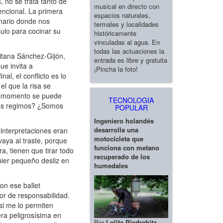
 no se trata tanto de
musical en directo con
encional. La primera
espacios naturales,
enario donde nos
termales y localidades
ulo para cocinar su
históricamente
vinculadas al agua. En
todas las actuaciones la
itana Sánchez-Gijón,
entrada es libre y gratuita
ue invita a
¡Pincha la foto!
al, el conflicto es lo
l que la risa se
er momento se puede
TECNOLOGIA
 nos regimos? ¿Somos
POPULAR
Ingeniero holandés
desarrolla una
 interpretaciones eran
motocicleta que
vaya al traste, porque
funciona con metano
a, tienen que tirar todo
recuperado de los
quier pequeño desliz en
humedales
on ese ballet
or de responsabilidad.
 si me lo permiten
era peligrosísima en
Por
Lolita Piedrahita