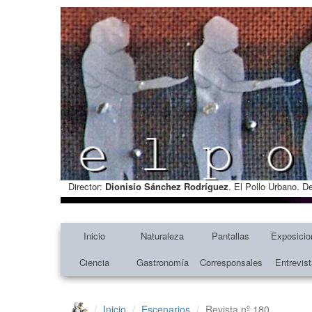
Director:
Dionisio Sánchez Rodríguez
. El Pollo Urbano. D
Inicio
Naturaleza
Pantallas
Exposicio
Ciencia
Gastronomía
Corresponsales
Entrevis
Inicio
Escenarios
Revista nº 180