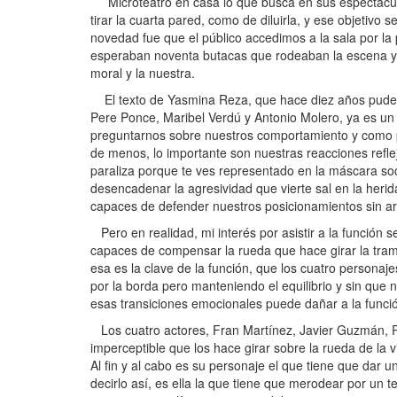
Microteatro en casa lo que busca en sus espectáculo e
tirar la cuarta pared, como de diluirla, y ese objetiv
novedad fue que el público accedimos a la sala por la 
esperaban noventa butacas que rodeaban la escena y al
moral y la nuestra.
El texto de Yasmina Reza, que hace diez años pude v
Pere Ponce, Maribel Verdú y Antonio Molero, ya es un 
preguntarnos sobre nuestros comportamiento y como pued
de menos, lo importante son nuestras reacciones reflej
paraliza porque te ves representado en la máscara so
desencadenar la agresividad que vierte sal en la he
capaces de defender nuestros posicionamientos sin a
Pero en realidad, mi interés por asistir a la función
capaces de compensar la rueda que hace girar la trama, 
esa es la clave de la función, que los cuatro personaje
por la borda pero manteniendo el equilibrio y sin que 
esas transiciones emocionales puede dañar a la funció
Los cuatro actores, Fran Martínez, Javier Guzmán, Pila
imperceptible que los hace girar sobre la rueda de la 
Al fin y al cabo es su personaje el que tiene que dar un
decirlo así, es ella la que tiene que merodear por un 