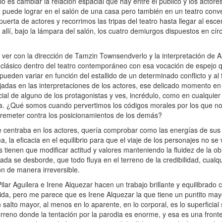
s cambiar la relación espacial que hay entre el público y los actores,
o se puede lograr en el salón de una casa pero también en un teatro conv
puerta de actores y recorrimos las tripas del teatro hasta llegar al esc
lí, bajo la lámpara del salón, los cuatro demiurgos dispuestos en círc
er con la dirección de Tamzin Townsendverlo y la interpretación de A
clásico dentro del teatro contemporáneo con esa vocación de espejo q
en variar en función del estallido de un determinado conflicto y al fin
adas en las interpretaciones de los actores, ese delicado momento en e
cial de alguno de los protagonistas y ves, incrédulo, como en cualqui
rida. ¿Qué somos cuando pervertimos los códigos morales por los que
rremeter contra los posicionamientos de los demás?
 se centraba en los actores, quería comprobar como las energías de sus
la eficacia en el equilibrio para que el viaje de los personajes no se 
s tienen que modificar actitud y valores manteniendo la fluidez de la obr
nada se desborde, que todo fluya en el terreno de la credibilidad, cual
n de manera irreversible.
r Aguilera e Irene Alquezar hacen un trabajo brillante y equilibrado c
vida, pero me parece que es Irene Alquezar la que tiene un puntito may
 salto mayor, al menos en lo aparente, en lo corporal, es lo superficial
terreno donde la tentación por la parodia es enorme, y esa es una front