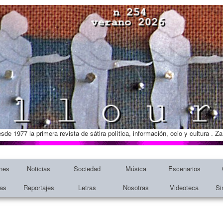
esde 1977 la primera revista de sátira política, información, ocio y cultura . 
nes
Noticias
Sociedad
Música
Escenarios
tas
Reportajes
Letras
Nosotras
Videoteca
Si