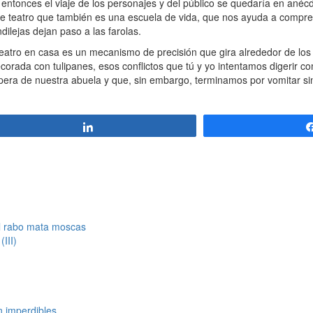
ntonces el viaje de los personajes y del público se quedaría en anécdo
 de teatro que también es una escuela de vida, que nos ayuda a compr
ilejas dejan paso a las farolas.
tro en casa es un mecanismo de precisión que gira alrededor de los c
rada con tulipanes, esos conflictos que tú y yo intentamos digerir 
 pera de nuestra abuela y que, sin embargo, terminamos por vomitar s
Compartir
el rabo mata moscas
III)
n imperdibles